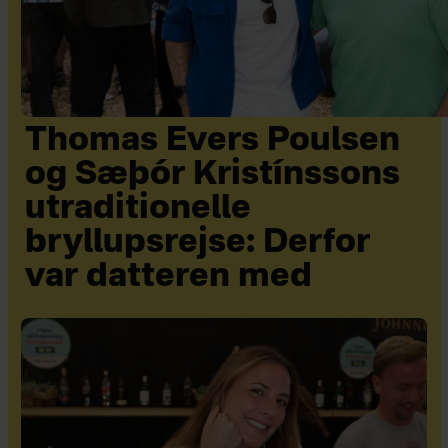
Thomas Evers Poulsen
og Sæþór Kristínssons
utraditionelle
bryllupsrejse: Derfor
var datteren med