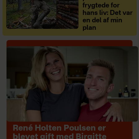
frygtede for
hans liv: Det var
en del af min
plan
René Holten Poulsen er
blevet gift med Birgitte