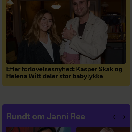
Efter forlovelsesnyhed: Kasper Skak og
Helena Witt deler stor babylykke
Rundt om Janni Ree