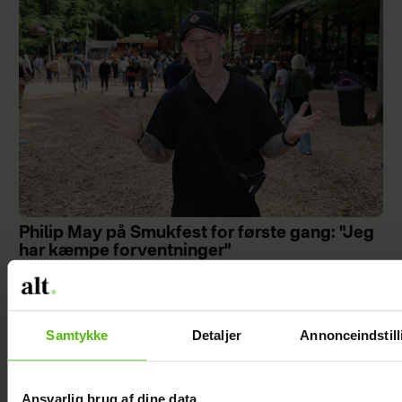
Philip May på Smukfest for første gang: "Jeg
har kæmpe forventninger"
Samtykke
Detaljer
Annonceindstill
Ansvarlig brug af dine data