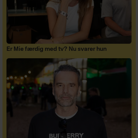
Er Mie færdig med tv? Nu svarer hun