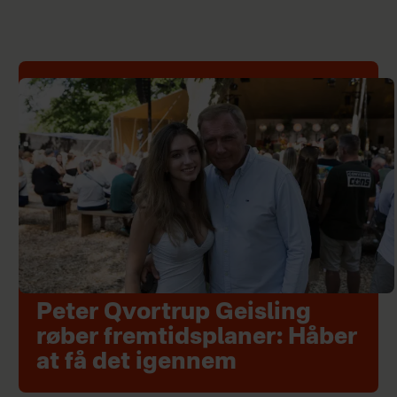
Peter Qvortrup Geisling
røber fremtidsplaner: Håber
at få det igennem