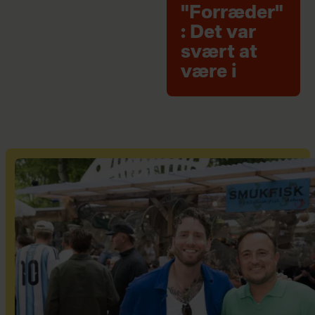
"Forræder"
: Det var
svært at
være i