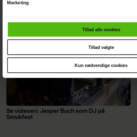
Marketing
Mie og Anders nyder hinanden på Smukfest:
Du kan til enhver tid trække dit samtykke tilbage via linket i 
Forløseligt og skønt
læse mere om vores brug af cookies, samarbejdspartnere og
personoplysninger i forbindelse hermed i både
Tillad alle cookies
vores
privatlivspolitik
og
cookiepolitik
.
Tillad valgte
Kun nødvendige cookies
Se videoen: Jesper Buch som DJ på
Smukfest