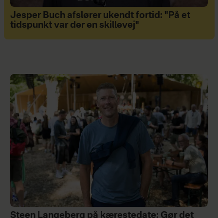
Jesper Buch afslører ukendt fortid: "På et
tidspunkt var der en skillevej"
Steen Langeberg på kærestedate: Gør det