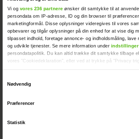
Vi og
vores 236 partnere
ønsker dit samtykke til at anvend
persondata om IP-adresse, ID og din browser til præferencer, 
marketingformål. Disse oplysninger videregives til vores sa
opbevarer og tilgår oplysninger på din enhed for at vise dig 
tilpasset indhold, foretage annonce- og indholdsmåling, lav
og udvikle tjenester. Se mere information under
indstillinger
Se billedet: Så meget har Lars Elbæk tabt sig
persondatapolitik. Du kan altid trække dit samtykke tilbage ell
vores "Cookiedeklaration", eller ved at trykke på "Privacy trig
Dine valg anvendes på hele websitet.
Samtykkevalg
Nødvendig
Vi ønsker dit samtykke til at indsamle og bruge data for at k
relevant journalistisk indhold til dig.
Præferencer
Vi anvender egne cookies og cookies fra tredjeparter til at a
vores hjemmeside. Vi indsamler data om IP, ID og din browser 
generere statistik og huske dine præferencer samt til brug fo
Statistik
optimere vores reklametiltag på sociale medier og til at vise d
med sociale medier.