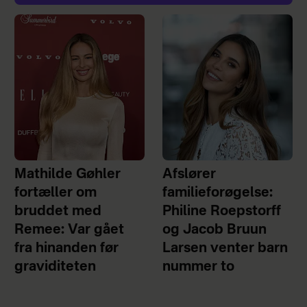
Mathilde Gøhler
Afslører
fortæller om
familieforøgelse:
bruddet med
Philine Roepstorff
Remee: Var gået
og Jacob Bruun
fra hinanden før
Larsen venter barn
graviditeten
nummer to