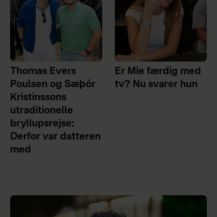
Thomas Evers
Er Mie færdig med
Poulsen og Sæþór
tv? Nu svarer hun
Kristínssons
utraditionelle
bryllupsrejse:
Derfor var datteren
med