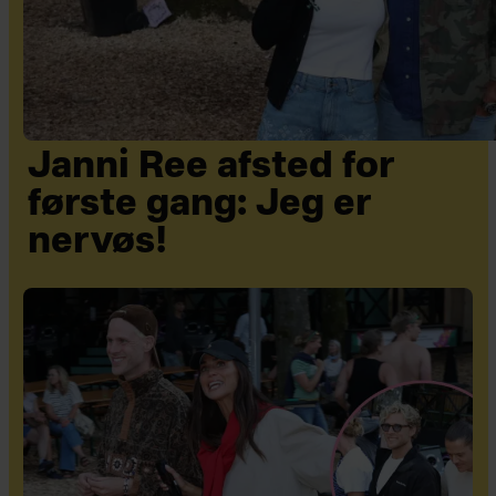
Janni Ree afsted for
første gang: Jeg er
nervøs!