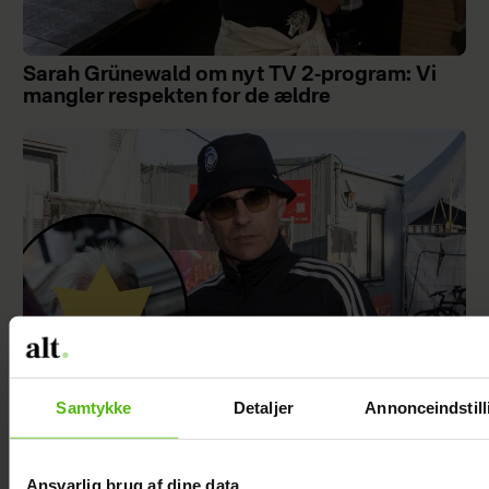
Sarah Grünewald om nyt TV 2-program: Vi
mangler respekten for de ældre
Samtykke
Detaljer
Annonceindstill
Se videoen: Simon Kvamm overrasker med
særlig gæst på scenen
Ansvarlig brug af dine data