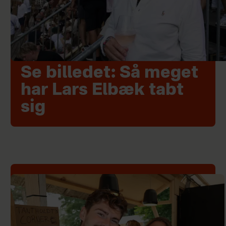
Se billedet: Så meget
har Lars Elbæk tabt
sig