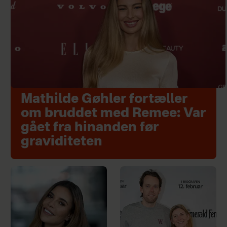
Mathilde Gøhler fortæller
om bruddet med Remee: Var
gået fra hinanden før
graviditeten