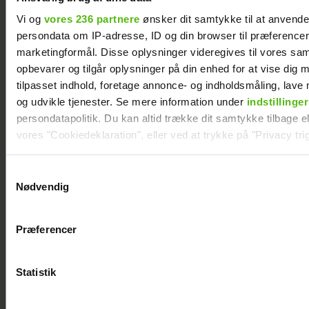
Vi og
vores 236 partnere
ønsker dit samtykke til at anvend
persondata om IP-adresse, ID og din browser til præferencer, 
marketingformål. Disse oplysninger videregives til vores sa
opbevarer og tilgår oplysninger på din enhed for at vise dig 
tilpasset indhold, foretage annonce- og indholdsmåling, lav
og udvikle tjenester. Se mere information under
indstillinger
persondatapolitik. Du kan altid trække dit samtykke tilbage ell
vores "Cookiedeklaration", eller ved at trykke på "Privacy trig
Dine valg anvendes på hele websitet.
Samtykkevalg
Nødvendig
Vi ønsker dit samtykke til at indsamle og bruge data for at k
Andreas Odbjerg afslører stor beslutning:
relevant journalistisk indhold til dig.
Slut efter to år
Præferencer
Vi anvender egne cookies og cookies fra tredjeparter til at a
vores hjemmeside. Vi indsamler data om IP, ID og din browser 
generere statistik og huske dine præferencer samt til brug fo
Statistik
optimere vores reklametiltag på sociale medier og til at vise d
med sociale medier.