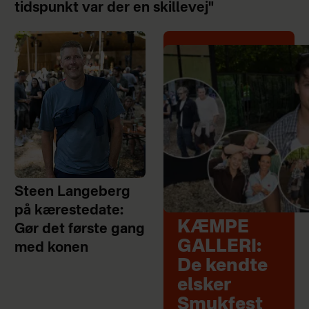
tidspunkt var der en skillevej"
Steen Langeberg
på kærestedate:
KÆMPE
Gør det første gang
GALLERI:
med konen
De kendte
elsker
Smukfest