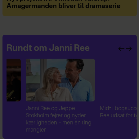
Amagermanden bliver til dramaserie
Rundt om Janni Ree
Janni Ree og Jeppe
Midt i bogsuccesen: Ja
Stokholm fejrer og nyder
Ree udsat for tyveri
kærligheden – men én ting
mangler