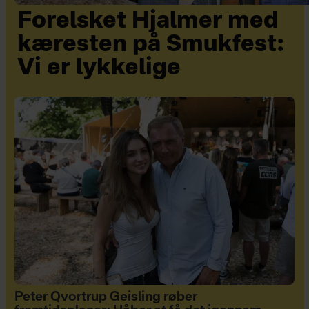
Forelsket Hjalmer med
kæresten på Smukfest:
Vi er lykkelige
Peter Qvortrup Geisling røber