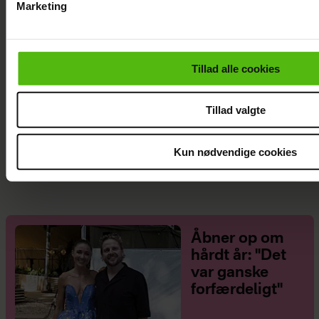
Marketing
Du kan til enhver tid trække dit samtykke tilbage via linket i 
læse mere om vores brug af cookies, samarbejdspartnere og
personoplysninger i forbindelse hermed i både
Tillad alle cookies
vores
privatlivspolitik
og
cookiepolitik
.
Tillad valgte
Afsløret på video: Melvin Kakooza vækker
opsigt i nyt job
Kun nødvendige cookies
Åbner op om
hårdt år: "Det
var ganske
forfærdeligt"