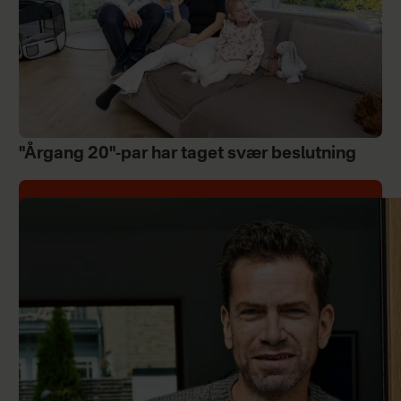
"Årgang 20"-par har taget svær beslutning