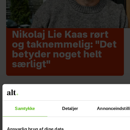
Nikolaj Lie Kaas rørt
og taknemmelig: "Det
betyder noget helt
særligt"
Samtykke
Detaljer
Annonceindstill
Ansvarlig brug af dine data