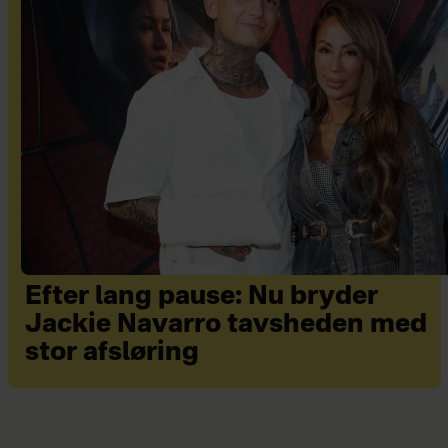
Efter lang pause: Nu bryder
Jackie Navarro tavsheden med
stor afsløring