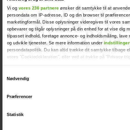
Vi og
vores 236 partnere
ønsker dit samtykke til at anvend
persondata om IP-adresse, ID og din browser til præferencer, 
marketingformål. Disse oplysninger videregives til vores sa
opbevarer og tilgår oplysninger på din enhed for at vise dig 
tilpasset indhold, foretage annonce- og indholdsmåling, lav
og udvikle tjenester. Se mere information under
indstillinger
Sisse Sejr-Nørgaards krise: I
persondatapolitik. Du kan altid trække dit samtykke tilbage ell
bund økonomisk
vores "Cookiedeklaration", eller ved at trykke på "Privacy trig
Dine valg anvendes på hele websitet.
Samtykkevalg
Nødvendig
Vi ønsker dit samtykke til at indsamle og bruge data for at k
relevant journalistisk indhold til dig.
Præferencer
Vi anvender egne cookies og cookies fra tredjeparter til at a
vores hjemmeside. Vi indsamler data om IP, ID og din browser 
generere statistik og huske dine præferencer samt til brug fo
Statistik
optimere vores reklametiltag på sociale medier og til at vise d
med sociale medier.