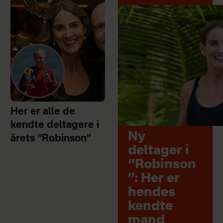
Her er alle de
kendte deltagere i
Ny
årets “Robinson”
deltager i
“Robinson
”: Her er
hendes
kendte
mand