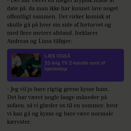
- Det har været en meget atypisk måde at
date på, da man ikke har kunnet lave noget
offentligt sammen. Det virker komisk at
skulle gå på hver sin side af fortorvet og
med flere meters afstand, forklarer
Andreas og Lissa tilføjer:
LÆS OGSÅ
32-årig TV 2-kendis ramt af
hjertestop
- Jeg vil jo bare rigtig gerne kysse ham.
Det har været nogle lange måneder på
sofaen, så vi glæder os til en sommer, hvor
vi kan gå og kysse og bare være normale
kærester.