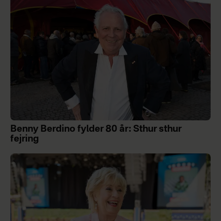
Benny Berdino fylder 80 år: Sthur sthur
fejring