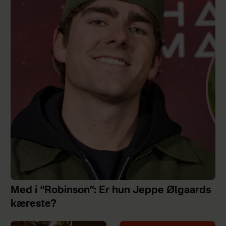
Med i “Robinson”: Er hun Jeppe Ølgaards
kæreste?