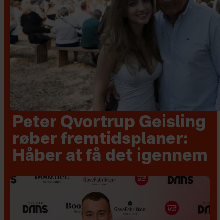
Peter Qvortrup Geisling
røber fremtidsplaner:
Håber at få det igennem