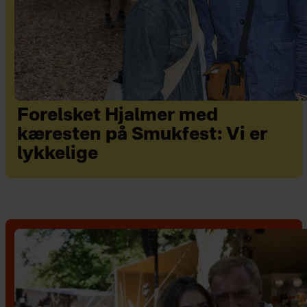
Forelsket Hjalmer med
kæresten på Smukfest: Vi er
lykkelige