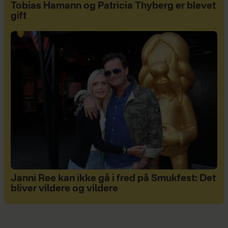
Tobias Hamann og Patricia Thyberg er blevet
gift
Janni Ree kan ikke gå i fred på Smukfest: Det
bliver vildere og vildere