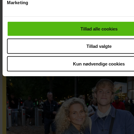
Marketing
kendte elsker
Smukfest
Du kan til enhver tid trække dit samtykke tilbage via linket i 
læse mere om vores brug af cookies, samarbejdspartnere og
personoplysninger i forbindelse hermed i både
Tillad alle cookies
vores
privatlivspolitik
og
cookiepolitik
.
Tillad valgte
Kun nødvendige cookies