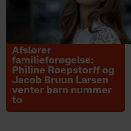
Afslører
familieforøgelse:
Philine Roepstorff og
Jacob Bruun Larsen
venter barn nummer
to