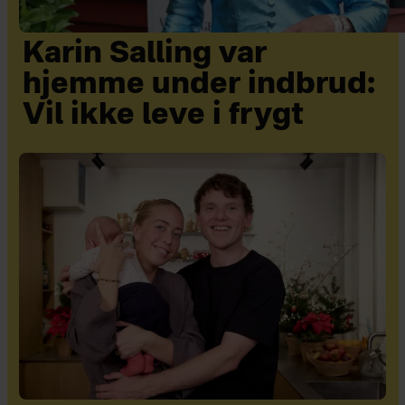
Karin Salling var
hjemme under indbrud:
Vil ikke leve i frygt