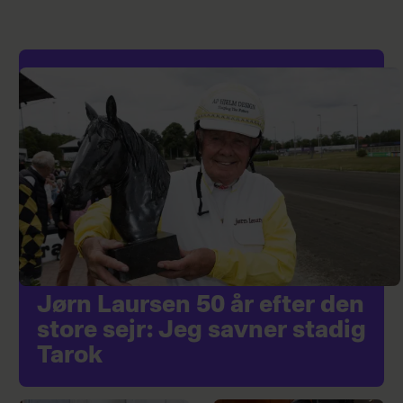
Jørn Laursen 50 år efter den
store sejr: Jeg savner stadig
Tarok