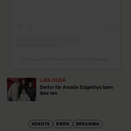
Et opslag delt af Maria Fantino (@mariafantino)
LÆS OGSÅ
Derfor får Amalie Szigethys børn
ikke løn
KENDTE
BØRN
BREAKING