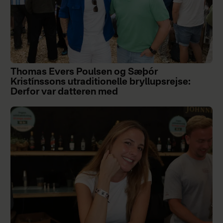
Thomas Evers Poulsen og Sæþór
Kristínssons utraditionelle bryllupsrejse:
Derfor var datteren med