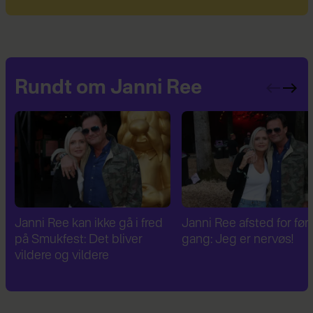
Rundt om Janni Ree
Janni Ree afsted for første
Janni Ree er fascineret a
gang: Jeg er nervøs!
verdenskrig: Har besøg
Hitlers sommerhus