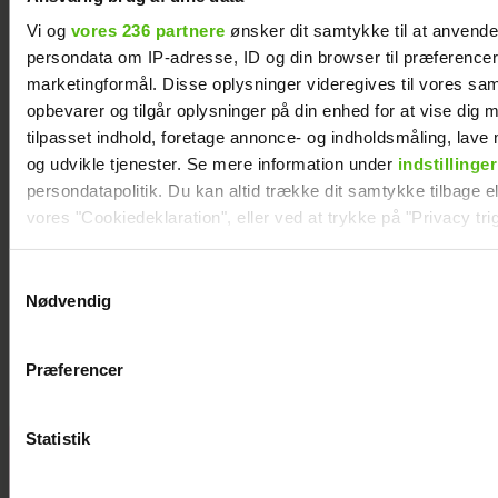
Vi og
vores 236 partnere
ønsker dit samtykke til at anvend
persondata om IP-adresse, ID og din browser til præferencer, 
marketingformål. Disse oplysninger videregives til vores sa
opbevarer og tilgår oplysninger på din enhed for at vise dig 
tilpasset indhold, foretage annonce- og indholdsmåling, lav
og udvikle tjenester. Se mere information under
indstillinger
persondatapolitik. Du kan altid trække dit samtykke tilbage ell
vores "Cookiedeklaration", eller ved at trykke på "Privacy trig
Dine valg anvendes på hele websitet.
Samtykkevalg
Steen Langeberg på kærestedate: Gør det
Nødvendig
første gang med konen
Vi ønsker dit samtykke til at indsamle og bruge data for at k
relevant journalistisk indhold til dig.
Præferencer
Vi anvender egne cookies og cookies fra tredjeparter til at a
vores hjemmeside. Vi indsamler data om IP, ID og din browser 
generere statistik og huske dine præferencer samt til brug fo
Statistik
KÆMPE
optimere vores reklametiltag på sociale medier og til at vise d
GALLERI: De
med sociale medier.