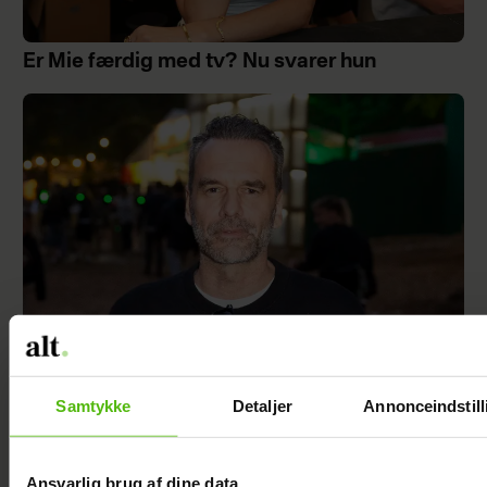
Er Mie færdig med tv? Nu svarer hun
Samtykke
Detaljer
Annonceindstill
Jesper Buch afslører ukendt fortid: "På et
tidspunkt var der en skillevej"
Ansvarlig brug af dine data