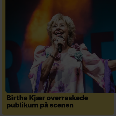
Birthe Kjær overraskede
publikum på scenen