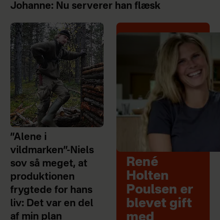
Johanne: Nu serverer han flæsk
”Alene i
vildmarken”-Niels
René
sov så meget, at
Holten
produktionen
Poulsen er
frygtede for hans
blevet gift
liv: Det var en del
med
af min plan