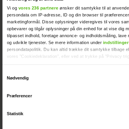
fejring
Vi og
vores 236 partnere
ønsker dit samtykke til at anvend
persondata om IP-adresse, ID og din browser til præferencer, 
marketingformål. Disse oplysninger videregives til vores sa
opbevarer og tilgår oplysninger på din enhed for at vise dig 
tilpasset indhold, foretage annonce- og indholdsmåling, lav
og udvikle tjenester. Se mere information under
indstillinger
persondatapolitik. Du kan altid trække dit samtykke tilbage ell
vores "Cookiedeklaration", eller ved at trykke på "Privacy trig
Dine valg anvendes på hele websitet.
Samtykkevalg
Nødvendig
Vi ønsker dit samtykke til at indsamle og bruge data for at k
relevant journalistisk indhold til dig.
Se videoen: Birthe Kjær hyldes af unge fans
Præferencer
Vi anvender egne cookies og cookies fra tredjeparter til at a
vores hjemmeside. Vi indsamler data om IP, ID og din browser 
generere statistik og huske dine præferencer samt til brug fo
Statistik
optimere vores reklametiltag på sociale medier og til at vise d
med sociale medier.
Amalie og Otto