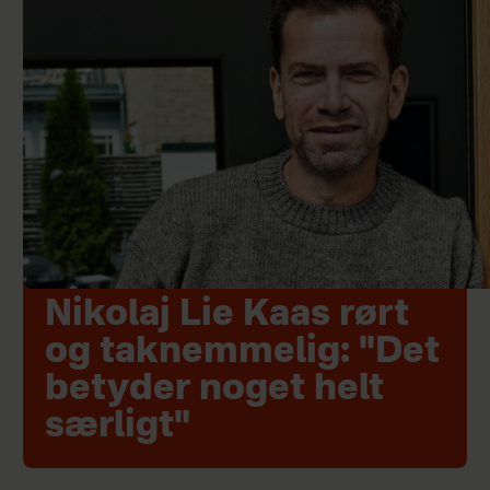
Nikolaj Lie Kaas rørt
og taknemmelig: "Det
betyder noget helt
særligt"