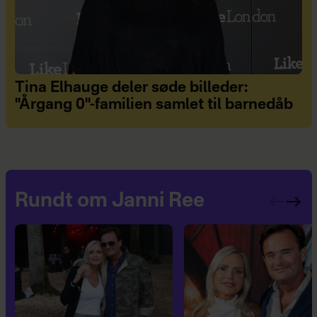
Tina Elhauge deler søde billeder:
"Årgang 0"-familien samlet til barnedåb
Rundt om Janni Ree