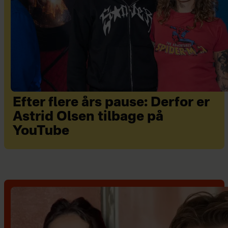
Efter flere års pause: Derfor er
Astrid Olsen tilbage på
YouTube