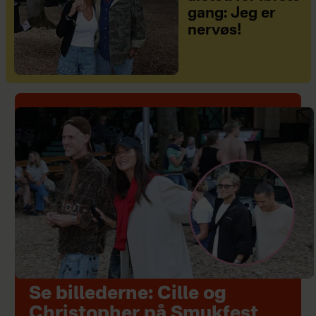
gang: Jeg er
nervøs!
Se billederne: Cille og
Christopher på Smukfest