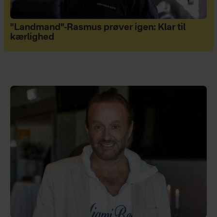
"Landmand"-Rasmus prøver igen: Klar til
kærlighed