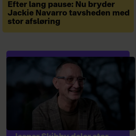
Efter lang pause: Nu bryder
Jackie Navarro tavsheden med
stor afsløring