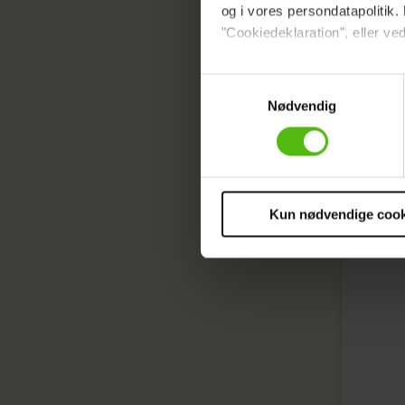
og i vores persondatapolitik. 
"Cookiedeklaration", eller ved
Vægttabet
Dine valg anvendes på hele w
Samtykkevalg
Nødvendig
Vi ønsker dit samtykke til at 
Vi anvender egne cookies og c
om IP, ID og din browser for a
markedsføring, så vi kan opti
sociale medier.
Kun nødvendige cook
Du kan til enhver tid trække 
cookies, samarbejdspartnere 
vores
privatlivspolitik
og
co