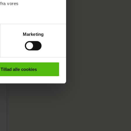
 fra vores
Marketing
ournalistisk indhold til dig.
emmeside. Vi indsamler data
er samt til brug for
ktioner i forbindelse med
Tillad alle cookies
e mere om vores brug af
 både