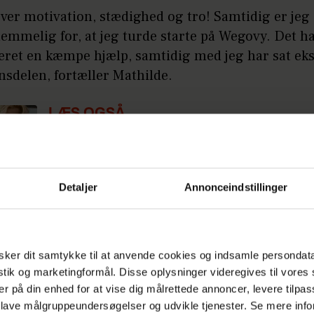
ver motivation, stædighed og tro! Samtidig er jeg
emmelig for, at jeg turde starte på Wegovy. Det ha
æret en kæmpe hjælp, samtidig med jeg har sat eks
nsdelen, fortæller Mathilde.
LÆS OGSÅ
Søs Fenger forlod ’News’: ”Det var som
være forelsket, og så var den anden ut
Detaljer
Annonceindstillinger
har tabt intet mindre end 20 kilo samt 30 cm bare 
jeg sundere og endnu tættere på drømmen om en d
ker dit samtykke til at anvende cookies og indsamle persondat
milie, siger Mathilde.
istik og marketingformål. Disse oplysninger videregives til vore
er på din enhed for at vise dig målrettede annoncer, levere tilpas
Efter stort tab: "Nybygger"-par i babylykke
 lave målgruppeundersøgelser og udvikle tjenester. Se mere inf
å: