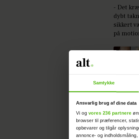
- Det kræ
dybt takn
sikkert v
på motio
Samtykke
Mathilde 
Ansvarlig brug af dine data
- Nu er 
Vi og
vores 236 partnere
øns
stifte fa
browser til præferencer, stat
opbevarer og tilgår oplysning
annonce- og indholdsmåling,
Læs ogs