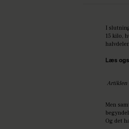
I slutnin
15 kilo, 
halvdelen
Læs ogs
Artiklen 
Men samt
begyndel
Og det ha