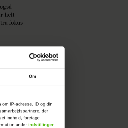
 også
r helt
tra fokus
 at
ro”
Om
i taljen.
ag at
a om IP-adresse, ID og din
s samarbejdspartnere, der
set indhold, foretage
ormation under
indstillinger