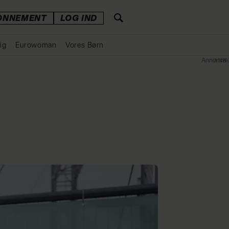
ONNEMENT
LOG IND
ig
Eurowoman
Vores Børn
Annonce