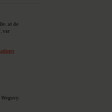
le, at de
, var
nudsen
n Wegovy.