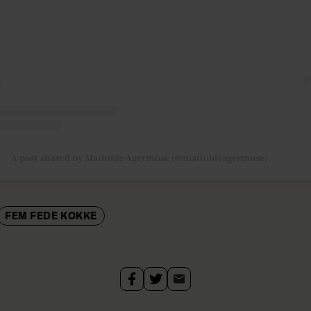
A post shared by Mathilde Agermose (@mathildeagermose)
FEM FEDE KOKKE