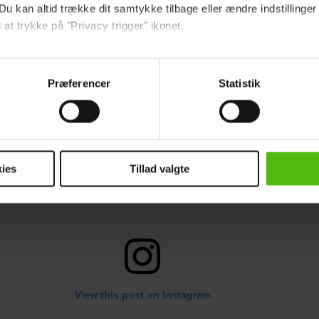
Du kan altid trække dit samtykke tilbage eller ændre indstillinger
 at trykke på "Privacy trigger" ikonet.
 ses tydeligt i før- og efterbilledet herunder:
ebsitet.
Præferencer
Statistik
indsamle og bruge data for at kunne levere og finansiere relevant j
ookies fra tredjeparter til at at optimere dit besøg på vores hj
t sikre funktionalitet, generere statistik og huske dine præferenc
mere vores reklametiltag på sociale medier og til at vise dig fun
ies
Tillad valgte
dit samtykke tilbage via linket i vores cookiepolitik. Du kan læs
og behandling af dine personoplysninger i forbindelse hermed i
okiepolitik
.
View this post on Instagram