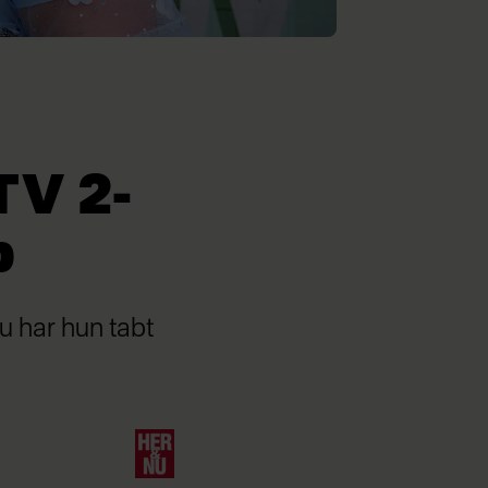
TV 2-
b
u har hun tabt