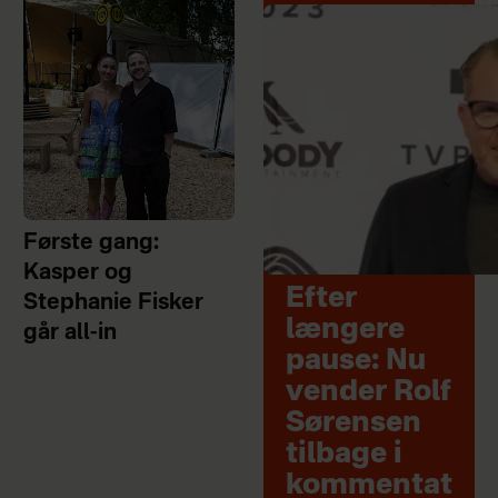
Første gang:
Kasper og
Efter
Stephanie Fisker
længere
går all-in
pause: Nu
vender Rolf
Sørensen
tilbage i
kommentat