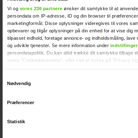
Janni Ree kan ikke gå i fred på Smukfest: Det
Vi og
vores 236 partnere
ønsker dit samtykke til at anvend
bliver vildere og vildere
persondata om IP-adresse, ID og din browser til præferencer, 
marketingformål. Disse oplysninger videregives til vores sa
opbevarer og tilgår oplysninger på din enhed for at vise dig 
tilpasset indhold, foretage annonce- og indholdsmåling, lav
og udvikle tjenester. Se mere information under
indstillinger
persondatapolitik. Du kan altid trække dit samtykke tilbage ell
vores "Cookiedeklaration", eller ved at trykke på "Privacy trig
Dine valg anvendes på hele websitet.
Samtykkevalg
Nødvendig
Vi ønsker dit samtykke til at indsamle og bruge data for at k
relevant journalistisk indhold til dig.
Præferencer
Vi anvender egne cookies og cookies fra tredjeparter til at a
Mai Manniche afslører ny flamme
vores hjemmeside. Vi indsamler data om IP, ID og din browser 
generere statistik og huske dine præferencer samt til brug fo
Statistik
optimere vores reklametiltag på sociale medier og til at vise d
med sociale medier.