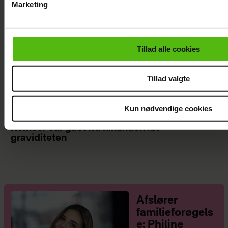
Marketing
Du kan til enhver tid trække dit samtykke tilbage via linket i 
læse mere om vores brug af cookies, samarbejdspartnere og
personoplysninger i forbindelse hermed i både
Tillad alle cookies
vores
privatlivspolitik
og
cookiepolitik
.
Tillad valgte
Kun nødvendige cookies
Mathilde Gøhler fortæller om bruddet med
Remee: Var gået fra hinanden før
graviditeten
Afslører
familieforøgels
e: Philine