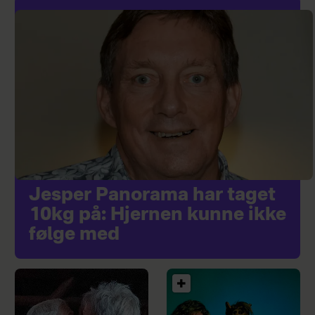
Jesper Panorama har taget
10kg på: Hjernen kunne ikke
følge med