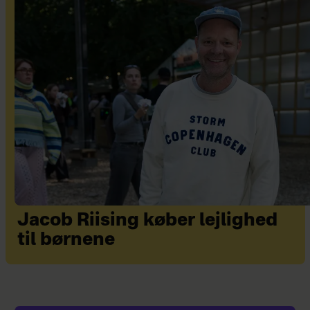
Jacob Riising køber lejlighed
til børnene