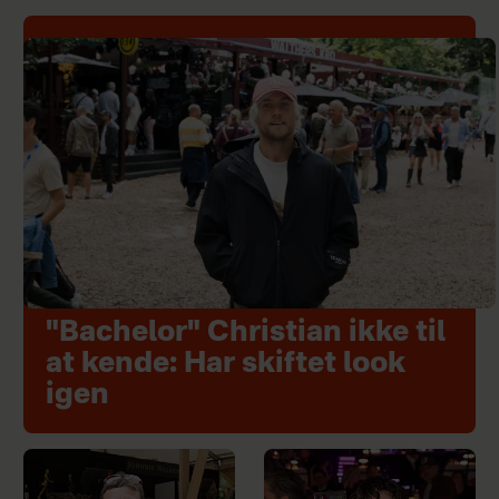
"Bachelor" Christian ikke til
at kende: Har skiftet look
igen