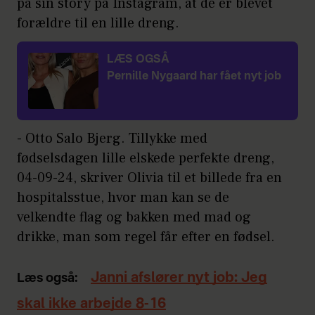
på sin story på Instagram, at de er blevet
forældre til en lille dreng.
LÆS OGSÅ
Pernille Nygaard har fået nyt job
- Otto Salo Bjerg. Tillykke med
fødselsdagen lille elskede perfekte dreng,
04-09-24, skriver Olivia til et billede fra en
hospitalsstue, hvor man kan se de
velkendte flag og bakken med mad og
drikke, man som regel får efter en fødsel.
Janni afslører nyt job: Jeg
Læs også:
skal ikke arbejde 8-16