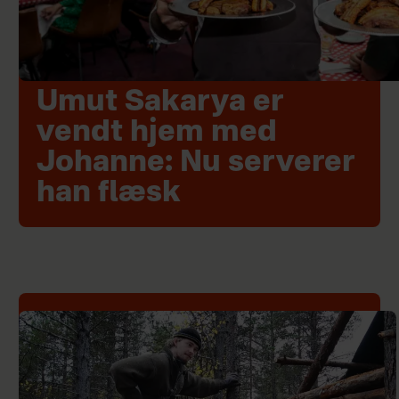
Umut Sakarya er
vendt hjem med
Johanne: Nu serverer
han flæsk