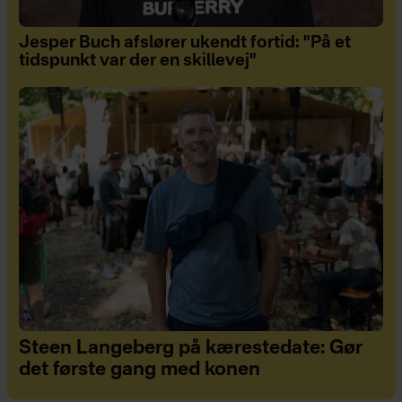
Jesper Buch afslører ukendt fortid: "På et
tidspunkt var der en skillevej"
Steen Langeberg på kærestedate: Gør
det første gang med konen