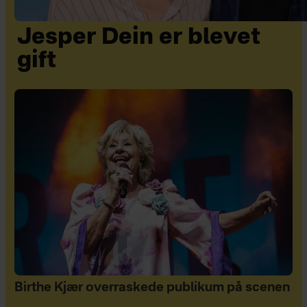
Jesper Dein er blevet
gift
Birthe Kjær overraskede publikum på scenen