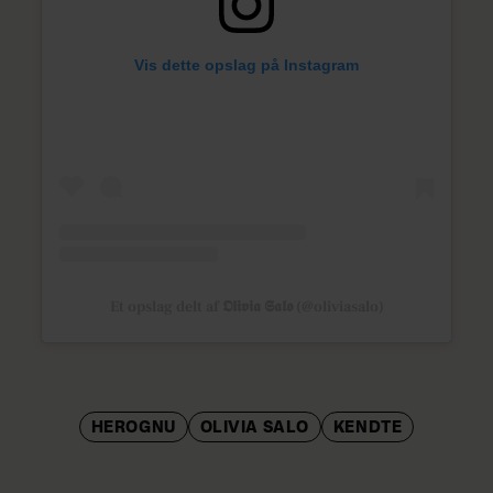
Vis dette opslag på Instagram
Et opslag delt af 𝕺𝖑𝖎𝖛𝖎𝖆 𝕾𝖆𝖑𝖔 (@oliviasalo)
HEROGNU
OLIVIA SALO
KENDTE