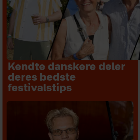
Kendte danskere deler
deres bedste
festivalstips