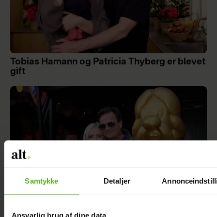
Tobias Hamann og Patricia Thyberg er blevet
gift
Samtykke
Detaljer
Annonceindstill
Ansvarlig brug af dine data