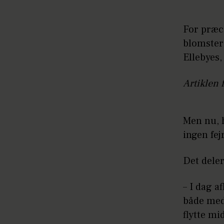
For præc
blomster 
Ellebyes,
Artiklen 
Men nu, h
ingen fe
Det deler
– I dag a
både med 
flytte mi