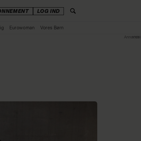
ONNEMENT
LOG IND
ig
Eurowoman
Vores Børn
Annonce