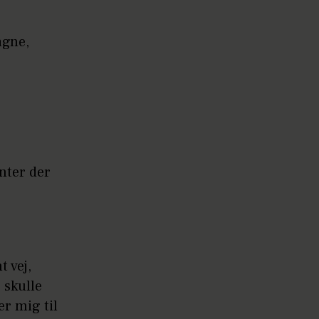
agne,
enter der
t vej,
 skulle
er mig til