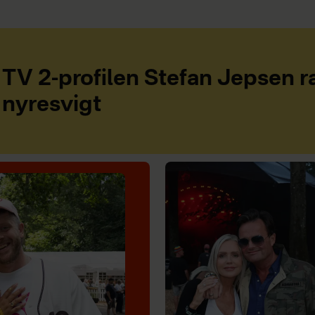
TV 2-profilen Stefan Jepsen r
nyresvigt