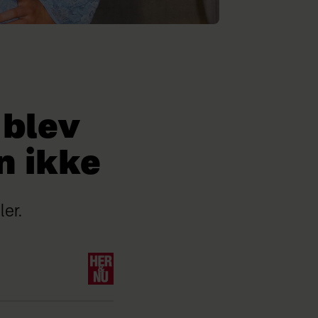
 blev
n ikke
er.