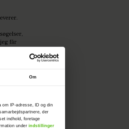
leverer.
søgelser,
jeg får
det
Om
er ikke
a om IP-adresse, ID og din
s samarbejdspartnere, der
set indhold, foretage
ormation under
indstillinger