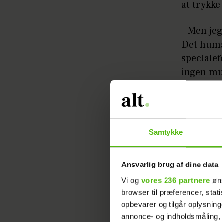
at trykke
– Men jeg
Det human
specialef
ingen mul
karakter
Samtykke
Ansvarlig brug af dine data
Da Rachel
Vi og
vores 236 partnere
øns
browser til præferencer, stat
skulle fo
opbevarer og tilgår oplysning
annonce- og indholdsmåling,
– Det er 