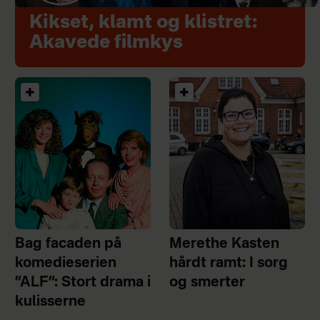
Kikset, klamt og klistret:
Akavede filmkys
Bag facaden på
Merethe Kasten
komedieserien
hårdt ramt: I sorg
”ALF”: Stort drama i
og smerter
kulisserne