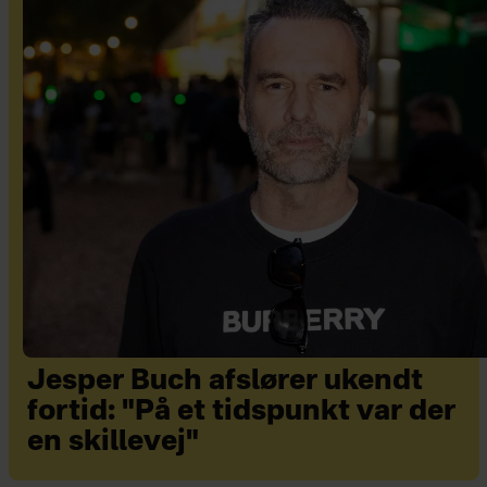
Jesper Buch afslører ukendt
fortid: "På et tidspunkt var der
en skillevej"