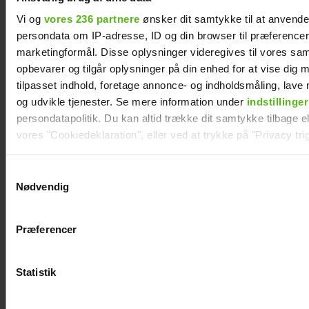
Vi og
vores 236 partnere
ønsker dit samtykke til at anvend
persondata om IP-adresse, ID og din browser til præferencer, 
marketingformål. Disse oplysninger videregives til vores sa
opbevarer og tilgår oplysninger på din enhed for at vise dig 
tilpasset indhold, foretage annonce- og indholdsmåling, lav
og udvikle tjenester. Se mere information under
indstillinger
persondatapolitik. Du kan altid trække dit samtykke tilbage ell
vores "Cookiedeklaration", eller ved at trykke på "Privacy trig
Kendte danskere deler deres bedste
festivalstips
Dine valg anvendes på hele websitet.
Samtykkevalg
Nødvendig
Vi ønsker dit samtykke til at indsamle og bruge data for at k
relevant journalistisk indhold til dig.
Præferencer
Vi anvender egne cookies og cookies fra tredjeparter til at a
vores hjemmeside. Vi indsamler data om IP, ID og din browser 
generere statistik og huske dine præferencer samt til brug fo
Statistik
optimere vores reklametiltag på sociale medier og til at vise d
med sociale medier.