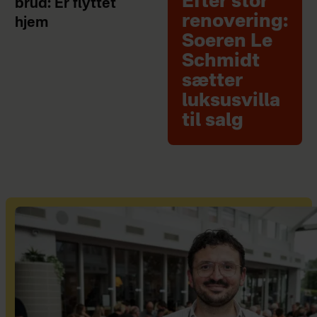
Efter stor
brud: Er flyttet
renovering:
hjem
Soeren Le
Schmidt
sætter
luksusvilla
til salg