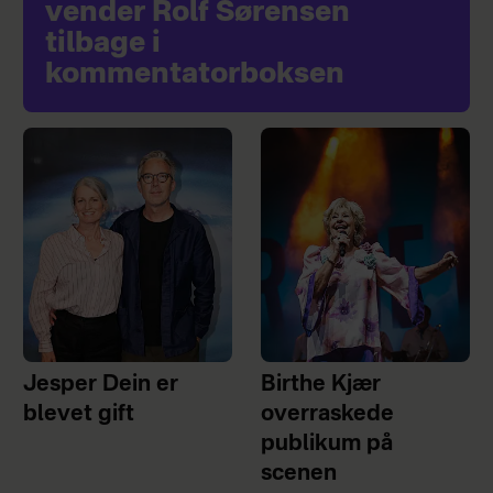
vender Rolf Sørensen
tilbage i
kommentatorboksen
Jesper Dein er
Birthe Kjær
blevet gift
overraskede
publikum på
scenen