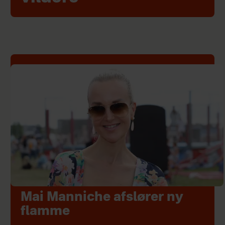
Mai Manniche afslører ny
flamme