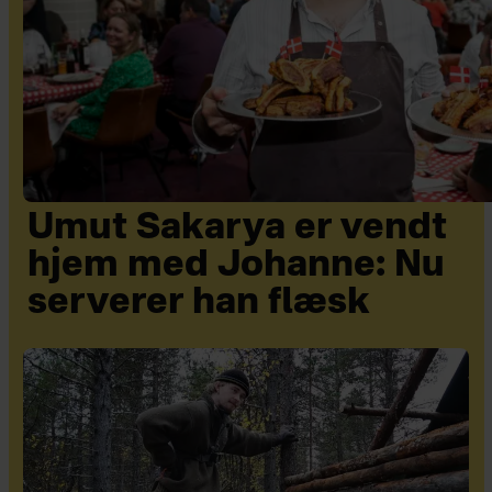
Umut Sakarya er vendt
hjem med Johanne: Nu
serverer han flæsk