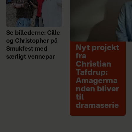
Se billederne: Cille
og Christopher på
Nyt projekt
Smukfest med
fra
særligt vennepar
Christian
Tafdrup:
Amagerma
nden bliver
til
dramaserie