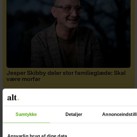
Jesper Skibby deler stor familieglæde: Skal
være morfar
Samtykke
Detaljer
Annonceindstill
Ansvarlig brug af dine data