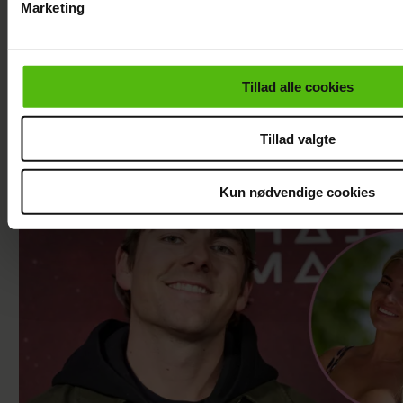
Marketing
Du kan til enhver tid trække dit samtykke tilbage via linket i 
læse mere om vores brug af cookies, samarbejdspartnere og
personoplysninger i forbindelse hermed i både
"Årgang 0"-stjerne indlagt: Deler nyt efter
Tillad alle cookies
vores
privatlivspolitik
og
cookiepolitik
.
operationen
Tillad valgte
Kun nødvendige cookies