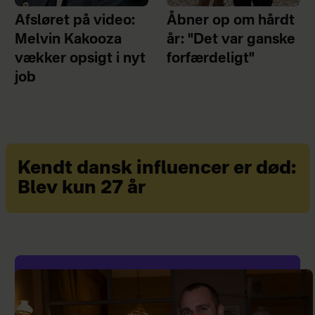
Afsløret på video:
Åbner op om hårdt
Melvin Kakooza
år: "Det var ganske
vækker opsigt i nyt
forfærdeligt"
job
Kendt dansk influencer er død:
Blev kun 27 år