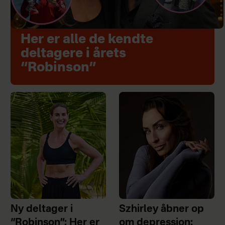
Her er alle de kendte
deltagere i årets
“Robinson”
Ny deltager i
Szhirley åbner op
“Robinson”: Her er
om depression: