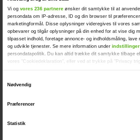
Vi og
vores 236 partnere
ønsker dit samtykke til at anvend
persondata om IP-adresse, ID og din browser til præferencer, 
marketingformål. Disse oplysninger videregives til vores sa
opbevarer og tilgår oplysninger på din enhed for at vise dig 
tilpasset indhold, foretage annonce- og indholdsmåling, lav
og udvikle tjenester. Se mere information under
indstillinger
persondatapolitik. Du kan altid trække dit samtykke tilbage ell
vores "Cookiedeklaration", eller ved at trykke på "Privacy trig
Szhirley fortæller om skelsættende
oplevelse: Blev splittet fra sin far
Dine valg anvendes på hele websitet.
Samtykkevalg
Nødvendig
Vi ønsker dit samtykke til at indsamle og bruge data for at k
relevant journalistisk indhold til dig.
Præferencer
Vi anvender egne cookies og cookies fra tredjeparter til at a
vores hjemmeside. Vi indsamler data om IP, ID og din browser 
generere statistik og huske dine præferencer samt til brug fo
Statistik
optimere vores reklametiltag på sociale medier og til at vise d
med sociale medier.