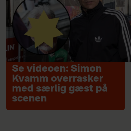
Se videoen: Simon
Kvamm overrasker
med særlig gæst på
scenen