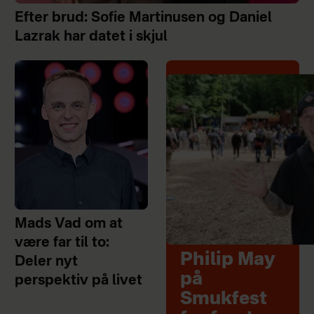
Efter brud: Sofie Martinusen og Daniel
Lazrak har datet i skjul
Mads Vad om at
være far til to:
Philip May
Deler nyt
på
perspektiv på livet
Smukfest