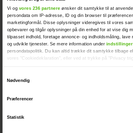
Vi og
vores 236 partnere
ønsker dit samtykke til at anvend
persondata om IP-adresse, ID og din browser til præferencer, 
marketingformål. Disse oplysninger videregives til vores sa
opbevarer og tilgår oplysninger på din enhed for at vise dig 
tilpasset indhold, foretage annonce- og indholdsmåling, lav
og udvikle tjenester. Se mere information under
indstillinger
persondatapolitik. Du kan altid trække dit samtykke tilbage ell
vores "Cookiedeklaration", eller ved at trykke på "Privacy trig
Efter forlovelsesnyhed: Kasper Skak og
Dine valg anvendes på hele websitet.
Samtykkevalg
Helena Witt deler stor babylykke
Nødvendig
Vi ønsker dit samtykke til at indsamle og bruge data for at k
relevant journalistisk indhold til dig.
Præferencer
Vi anvender egne cookies og cookies fra tredjeparter til at a
vores hjemmeside. Vi indsamler data om IP, ID og din browser 
generere statistik og huske dine præferencer samt til brug fo
Statistik
optimere vores reklametiltag på sociale medier og til at vise d
med sociale medier.