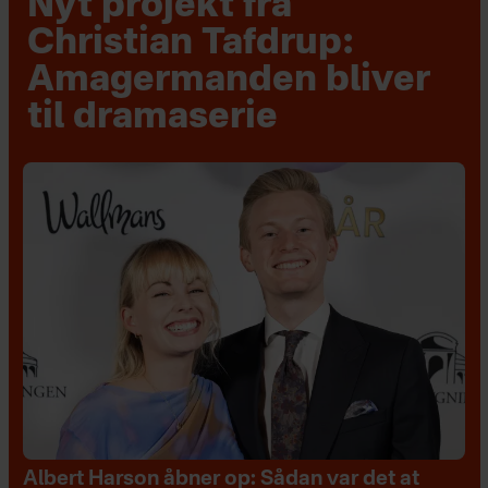
Nyt projekt fra
Christian Tafdrup:
Amagermanden bliver
til dramaserie
Albert Harson åbner op: Sådan var det at