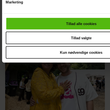
Marketing
Du kan til enhver tid trække dit samtykke tilbage via linket i 
læse mere om vores brug af cookies, samarbejdspartnere og
personoplysninger i forbindelse hermed i både
Tillad alle cookies
vores
privatlivspolitik
og
cookiepolitik
.
TV 2-profilen Stefan Jepsen ramt af
nyresvigt
Tillad valgte
Kun nødvendige cookies