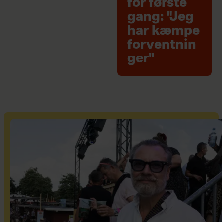
for første
gang: "Jeg
har kæmpe
forventnin
ger"