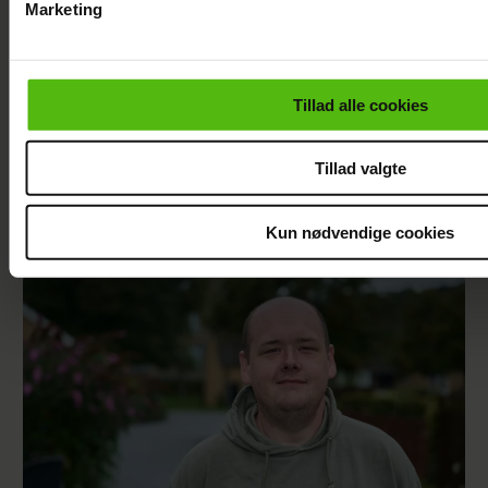
Marketing
Du kan til enhver tid trække dit samtykke tilbage via linket i 
læse mere om vores brug af cookies, samarbejdspartnere og
personoplysninger i forbindelse hermed i både
Tillad alle cookies
vores
privatlivspolitik
og
cookiepolitik
.
Tillad valgte
Efter forlovelsesnyhed: Kasper Skak og
Kun nødvendige cookies
Helena Witt deler stor babylykke