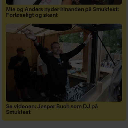
Mie og Anders nyder hinanden på Smukfest:
Forløseligt og skønt
Se videoen: Jesper Buch som DJ på
Smukfest