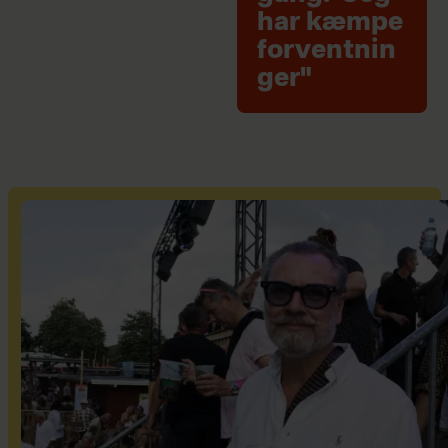
har kæmpe
forventnin
ger"