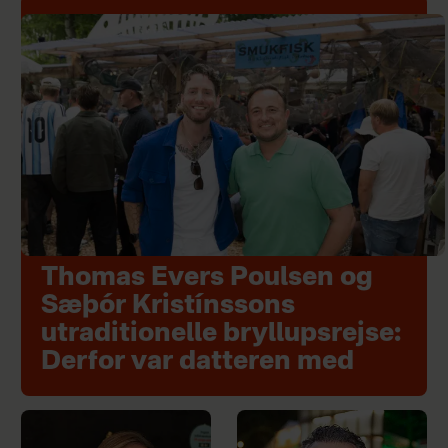
Thomas Evers Poulsen og
Sæþór Kristínssons
utraditionelle bryllupsrejse:
Derfor var datteren med