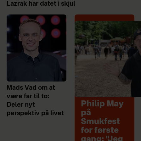
Lazrak har datet i skjul
Mads Vad om at
være far til to:
Philip May
Deler nyt
på
perspektiv på livet
Smukfest
for første
gang: "Jeg