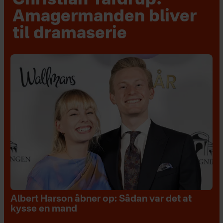
Christian Tafdrup:
Amagermanden bliver
til dramaserie
Albert Harson åbner op: Sådan var det at
kysse en mand