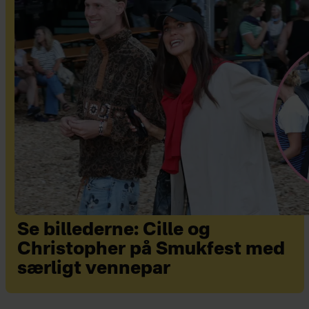
Se billederne: Cille og
Christopher på Smukfest med
særligt vennepar