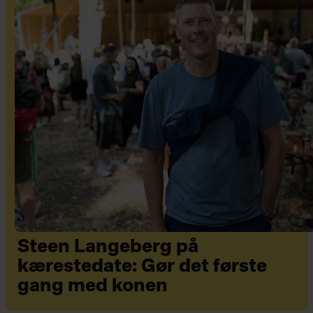
Steen Langeberg på
kærestedate: Gør det første
gang med konen