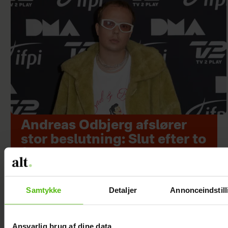
Andreas Odbjerg afslører
stor beslutning: Slut efter to
år
Samtykke
Detaljer
Annonceindstill
Ansvarlig brug af dine data