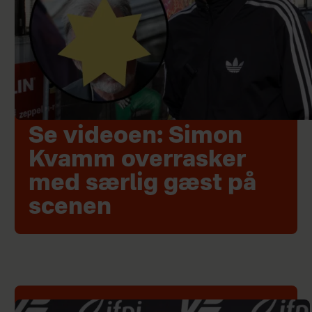
Se videoen: Simon
Kvamm overrasker
med særlig gæst på
scenen