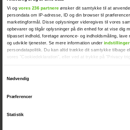
Vi og
vores 236 partnere
ønsker dit samtykke til at anvend
persondata om IP-adresse, ID og din browser til præferencer, 
marketingformål. Disse oplysninger videregives til vores sa
opbevarer og tilgår oplysninger på din enhed for at vise dig 
tilpasset indhold, foretage annonce- og indholdsmåling, lav
Afsløret på video:
Åbner op om hårdt
og udvikle tjenester. Se mere information under
indstillinger
Melvin Kakooza
år: "Det var ganske
persondatapolitik. Du kan altid trække dit samtykke tilbage ell
vækker opsigt i nyt
forfærdeligt"
vores "Cookiedeklaration", eller ved at trykke på "Privacy trig
job
Dine valg anvendes på hele websitet.
Samtykkevalg
Nødvendig
Vi ønsker dit samtykke til at indsamle og bruge data for at k
relevant journalistisk indhold til dig.
Kendt dansk influencer er død: Blev kun 27 år
Præferencer
Vi anvender egne cookies og cookies fra tredjeparter til at a
vores hjemmeside. Vi indsamler data om IP, ID og din browser 
generere statistik og huske dine præferencer samt til brug fo
Statistik
optimere vores reklametiltag på sociale medier og til at vise d
med sociale medier.