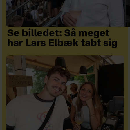
Se billedet: Så meget
har Lars Elbæk tabt sig