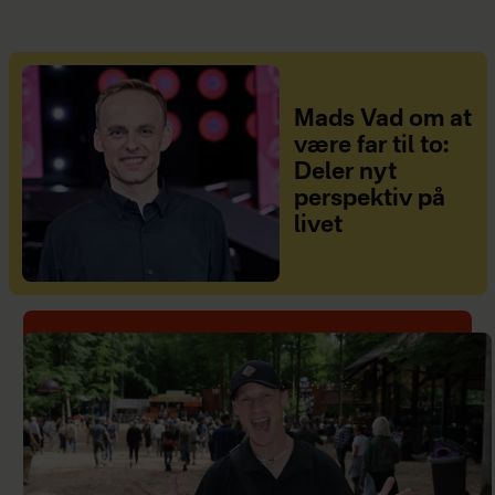
Mads Vad om at
være far til to:
Deler nyt
perspektiv på
livet