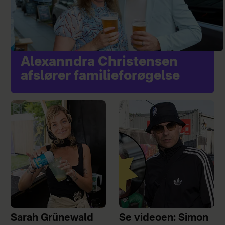
Alexanndra Christensen
afslører familieforøgelse
Sarah Grünewald
Se videoen: Simon