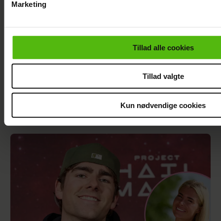
Marketing
Du kan til enhver tid trække dit samtykke tilbage via linket i 
læse mere om vores brug af cookies, samarbejdspartnere og
personoplysninger i forbindelse hermed i både
Tillad alle cookies
vores
privatlivspolitik
og
cookiepolitik
.
Tillad valgte
Kun nødvendige cookies
"Årgang 0"-stjerne indlagt: Deler nyt efter
operationen