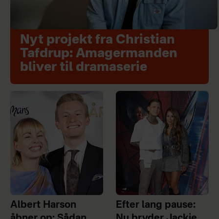
Nyt projekt fra Christian
Tafdrup: Amagermanden
bliver til dramaserie
Albert Harson
Efter lang pause:
åbner op: Sådan
Nu bryder Jackie