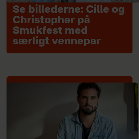
Se billederne: Cille og
Christopher på
Smukfest med
særligt vennepar