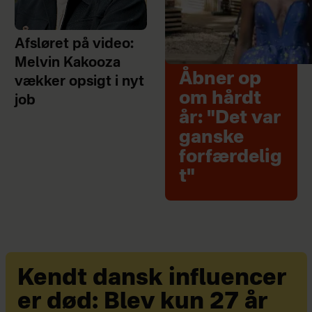
Afsløret på video:
Melvin Kakooza
Åbner op
vækker opsigt i nyt
om hårdt
job
år: "Det var
ganske
forfærdelig
t"
Kendt dansk influencer
er død: Blev kun 27 år