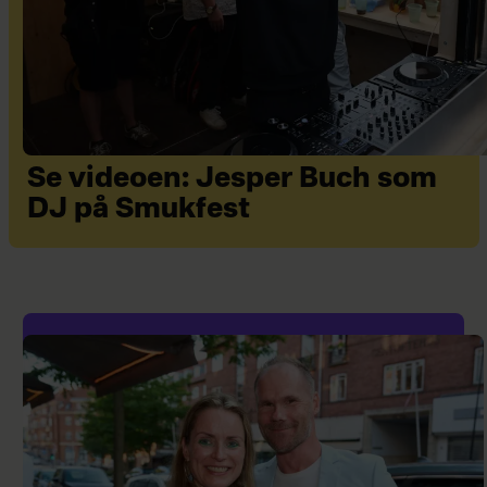
Se videoen: Jesper Buch som
DJ på Smukfest