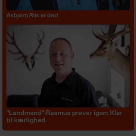
Asbjørn Riis er død
"Landmand"-Rasmus prøver igen: Klar
til kærlighed