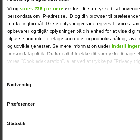
være morfar
Vi og
vores 236 partnere
ønsker dit samtykke til at anvend
persondata om IP-adresse, ID og din browser til præferencer, 
marketingformål. Disse oplysninger videregives til vores sa
opbevarer og tilgår oplysninger på din enhed for at vise dig 
tilpasset indhold, foretage annonce- og indholdsmåling, lav
og udvikle tjenester. Se mere information under
indstillinger
persondatapolitik. Du kan altid trække dit samtykke tilbage ell
vores "Cookiedeklaration", eller ved at trykke på "Privacy trig
Dine valg anvendes på hele websitet.
Samtykkevalg
Nødvendig
Vi ønsker dit samtykke til at indsamle og bruge data for at k
relevant journalistisk indhold til dig.
Szhirley fortæller om skelsættende
Præferencer
Vi anvender egne cookies og cookies fra tredjeparter til at a
oplevelse: Blev splittet fra sin far
vores hjemmeside. Vi indsamler data om IP, ID og din browser 
generere statistik og huske dine præferencer samt til brug fo
Statistik
optimere vores reklametiltag på sociale medier og til at vise d
med sociale medier.