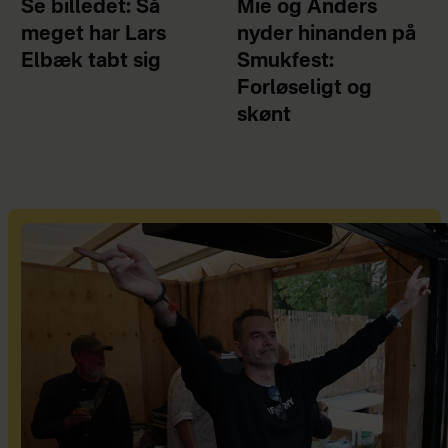
Se billedet: Så
Mie og Anders
meget har Lars
nyder hinanden på
Elbæk tabt sig
Smukfest:
Forløseligt og
skønt