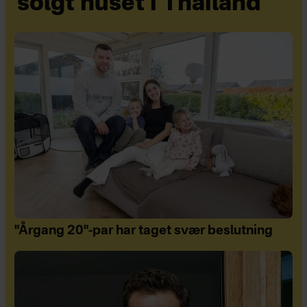
solgt huset i Thailand
"Årgang 20"-par har taget svær beslutning