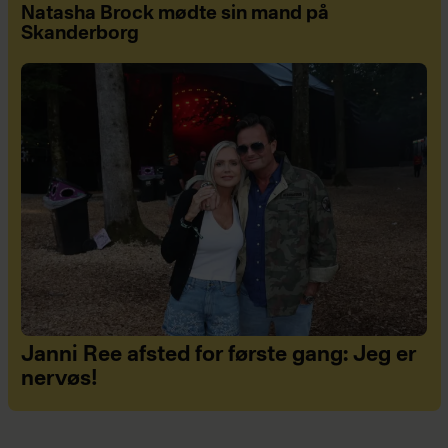
Natasha Brock mødte sin mand på
Skanderborg
Janni Ree afsted for første gang: Jeg er
nervøs!