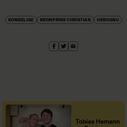
KONGELIGE
KRONPRINS CHRISTIAN
HEROGNU
Tobias Hamann