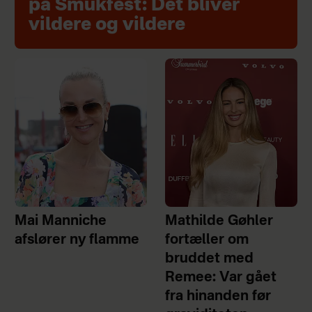
på Smukfest: Det bliver
vildere og vildere
Mai Manniche
Mathilde Gøhler
afslører ny flamme
fortæller om
bruddet med
Remee: Var gået
fra hinanden før