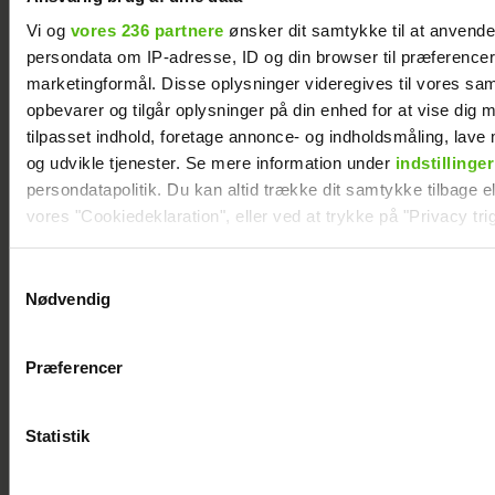
Vi og
vores 236 partnere
ønsker dit samtykke til at anvend
persondata om IP-adresse, ID og din browser til præferencer, 
marketingformål. Disse oplysninger videregives til vores sa
opbevarer og tilgår oplysninger på din enhed for at vise dig 
tilpasset indhold, foretage annonce- og indholdsmåling, lav
og udvikle tjenester. Se mere information under
indstillinger
persondatapolitik. Du kan altid trække dit samtykke tilbage ell
vores "Cookiedeklaration", eller ved at trykke på "Privacy trig
Dine valg anvendes på hele websitet.
Samtykkevalg
Alexanndra Christensen afslører
Nødvendig
familieforøgelse
Vi ønsker dit samtykke til at indsamle og bruge data for at k
relevant journalistisk indhold til dig.
Præferencer
Vi anvender egne cookies og cookies fra tredjeparter til at a
vores hjemmeside. Vi indsamler data om IP, ID og din browser 
generere statistik og huske dine præferencer samt til brug fo
Statistik
optimere vores reklametiltag på sociale medier og til at vise d
med sociale medier.