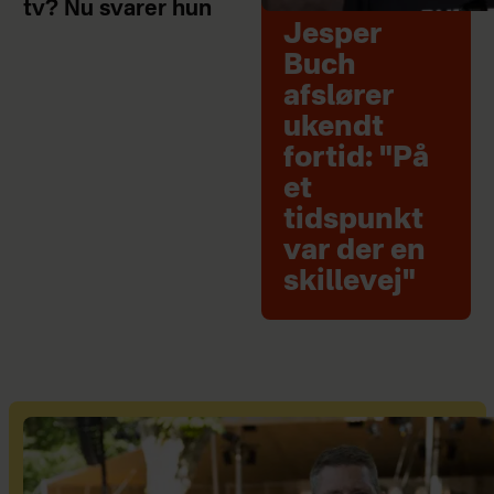
tv? Nu svarer hun
Jesper
Buch
afslører
ukendt
fortid: "På
et
tidspunkt
var der en
skillevej"