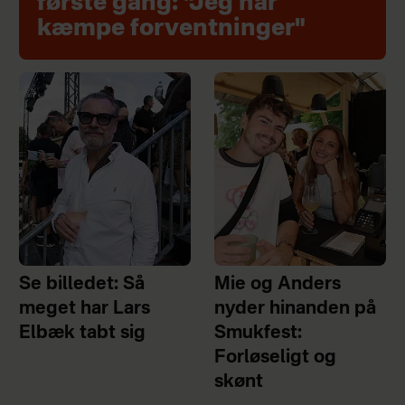
første gang: "Jeg har
kæmpe forventninger"
Se billedet: Så
Mie og Anders
meget har Lars
nyder hinanden på
Elbæk tabt sig
Smukfest:
Forløseligt og
skønt