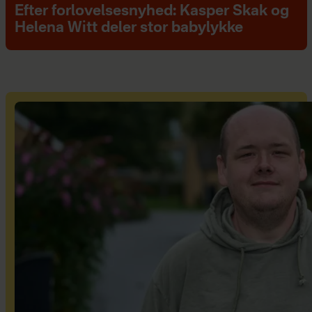
Efter forlovelsesnyhed: Kasper Skak og
Helena Witt deler stor babylykke