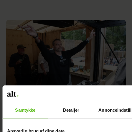
Se videoen: Jesper Buch som DJ på
Samtykke
Detaljer
Annonceindstill
Smukfest
Ansvarlig brug af dine data