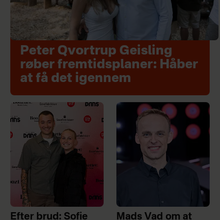
Peter Qvortrup Geisling
røber fremtidsplaner: Håber
at få det igennem
Efter brud: Sofie
Mads Vad om at