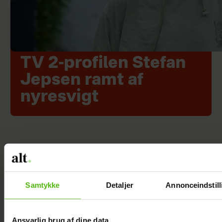
TV 2-profilen Stefan
Jepsen ramt af
nyresvigt
Samtykke
Detaljer
Annonceindstill
Ansvarlig brug af dine data