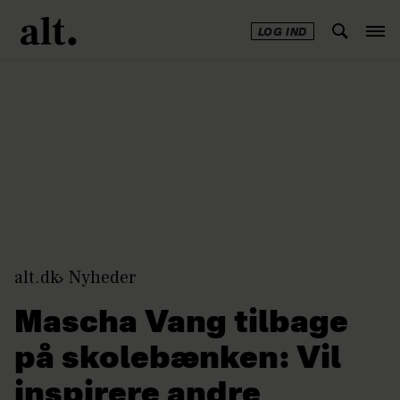
LOG IND
Annonce
alt.dk
Nyheder
Mascha Vang tilbage
på skolebænken: Vil
inspirere andre