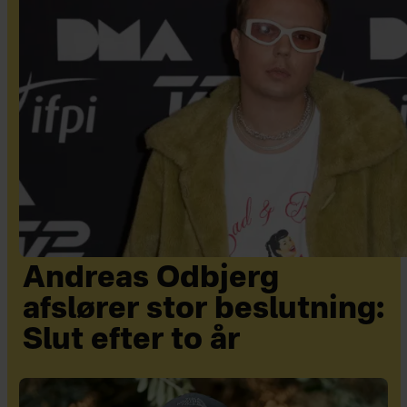
Andreas Odbjerg
afslører stor beslutning:
Slut efter to år