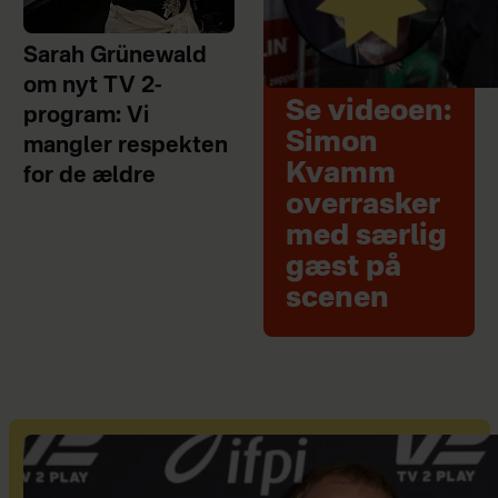
Sarah Grünewald
om nyt TV 2-
Se videoen:
program: Vi
Simon
mangler respekten
Kvamm
for de ældre
overrasker
med særlig
gæst på
scenen