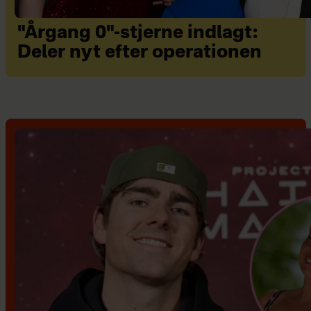
"Årgang 0"-stjerne indlagt:
Deler nyt efter operationen