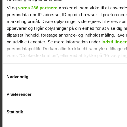
Vi og
vores 236 partnere
ønsker dit samtykke til at anvend
persondata om IP-adresse, ID og din browser til præferencer, 
marketingformål. Disse oplysninger videregives til vores sa
opbevarer og tilgår oplysninger på din enhed for at vise dig 
tilpasset indhold, foretage annonce- og indholdsmåling, lav
Natasha Brock mødte sin
og udvikle tjenester. Se mere information under
indstillinger
mand på Skanderborg
persondatapolitik. Du kan altid trække dit samtykke tilbage ell
vores "Cookiedeklaration", eller ved at trykke på "Privacy trig
Dine valg anvendes på hele websitet.
Samtykkevalg
Nødvendig
Vi ønsker dit samtykke til at indsamle og bruge data for at k
relevant journalistisk indhold til dig.
Præferencer
Vi anvender egne cookies og cookies fra tredjeparter til at a
vores hjemmeside. Vi indsamler data om IP, ID og din browser 
generere statistik og huske dine præferencer samt til brug fo
Statistik
optimere vores reklametiltag på sociale medier og til at vise d
med sociale medier.