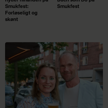
nyder hinanden på
Buch som DJ på
Smukfest:
Smukfest
Forløseligt og
skønt