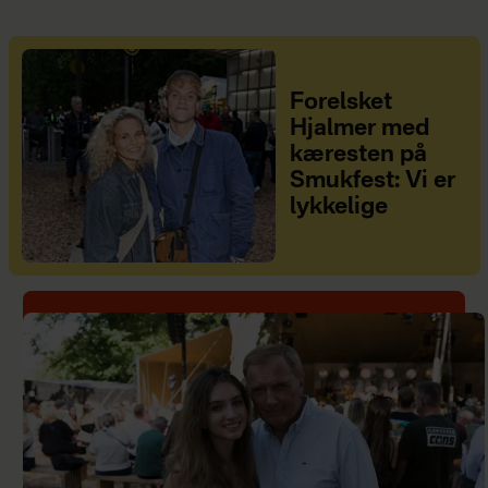
Forelsket
Hjalmer med
kæresten på
Smukfest: Vi er
lykkelige