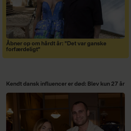
Åbner op om hårdt år: "Det var ganske
forfærdeligt"
Kendt dansk influencer er død: Blev kun 27 år