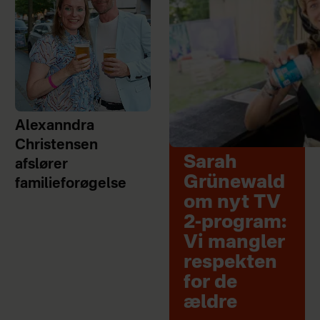
Alexanndra
Christensen
Sarah
afslører
Grünewald
familieforøgelse
om nyt TV
2-program:
Vi mangler
respekten
for de
ældre