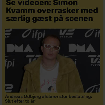
Se videoen: Simon
Kvamm overrasker med
særlig gæst på scenen
Andreas Odbjerg afslører stor beslutning:
Slut efter to år