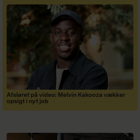
Afsløret på video: Melvin Kakooza vækker
opsigt i nyt job