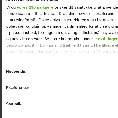
Albert Harson åbner op: Sådan var det at
kysse en mand
Vi og
vores 236 partnere
ønsker dit samtykke til at anvend
persondata om IP-adresse, ID og din browser til præferencer, 
marketingformål. Disse oplysninger videregives til vores sa
opbevarer og tilgår oplysninger på din enhed for at vise dig 
tilpasset indhold, foretage annonce- og indholdsmåling, lav
og udvikle tjenester. Se mere information under
indstillinger
persondatapolitik. Du kan altid trække dit samtykke tilbage ell
vores "Cookiedeklaration", eller ved at trykke på "Privacy trig
Dine valg anvendes på hele websitet.
Samtykkevalg
Nødvendig
Vi ønsker dit samtykke til at indsamle og bruge data for at k
relevant journalistisk indhold til dig.
Præferencer
Vi anvender egne cookies og cookies fra tredjeparter til at a
Efter lang pause: Nu bryder Jackie Navarro
tavsheden med stor afsløring
vores hjemmeside. Vi indsamler data om IP, ID og din browser 
generere statistik og huske dine præferencer samt til brug fo
Statistik
optimere vores reklametiltag på sociale medier og til at vise d
med sociale medier.