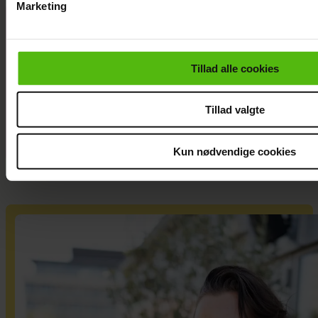
Marketing
Du kan til enhver tid trække dit samtykke tilbage via linket i 
Jesper Skibby
læse mere om vores brug af cookies, samarbejdspartnere og
deler stor
personoplysninger i forbindelse hermed i både
familieglæde:
Tillad alle cookies
vores
privatlivspolitik
og
cookiepolitik
.
Skal være
morfar
Tillad valgte
Kun nødvendige cookies