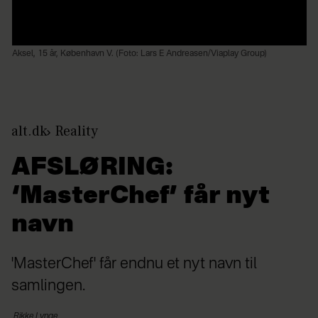
Aksel, 15 år, København V. (Foto: Lars E Andreasen/Viaplay Group)
alt.dk
Reality
AFSLØRING:
‘MasterChef’ får nyt
navn
'MasterChef' får endnu et nyt navn til
samlingen.
Rikke
Lynge