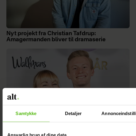
Nyt projekt fra Christian Tafdrup:
Amagermanden bliver til dramaserie
Samtykke
Detaljer
Annonceindstill
Ansvarlig brug af dine data