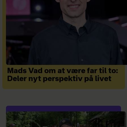
Mads Vad om at være far til to:
Deler nyt perspektiv på livet