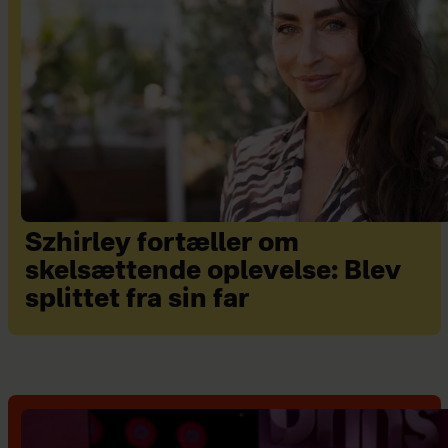
Szhirley fortæller om
skelsættende oplevelse: Blev
splittet fra sin far