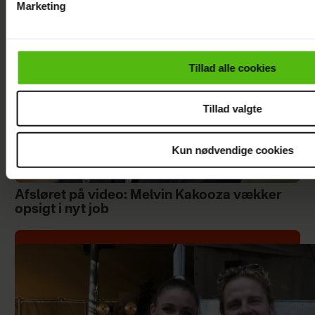
Marketing
Du kan til enhver tid trække dit samtykke tilbage via linket i 
læse mere om vores brug af cookies, samarbejdspartnere og
personoplysninger i forbindelse hermed i både
Tillad alle cookies
vores
privatlivspolitik
og
cookiepolitik
.
Tillad valgte
Kun nødvendige cookies
Afsløret på video: Melvin Kakooza vækker
opsigt i nyt job