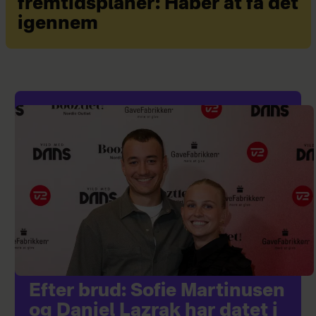
fremtidsplaner: Håber at få det
igennem
Efter brud: Sofie Martinusen
og Daniel Lazrak har datet i