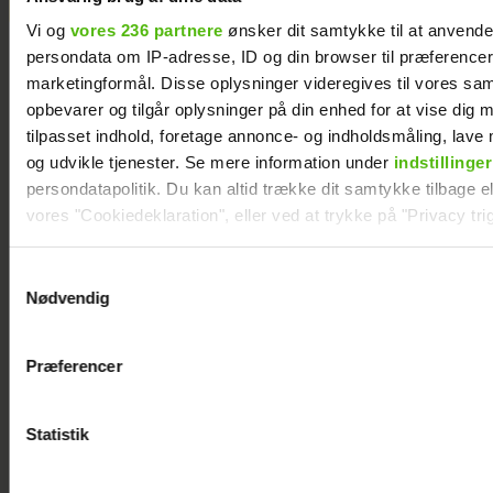
Vi og
vores 236 partnere
ønsker dit samtykke til at anvend
persondata om IP-adresse, ID og din browser til præferencer, 
marketingformål. Disse oplysninger videregives til vores sa
opbevarer og tilgår oplysninger på din enhed for at vise dig 
tilpasset indhold, foretage annonce- og indholdsmåling, lav
og udvikle tjenester. Se mere information under
indstillinger
persondatapolitik. Du kan altid trække dit samtykke tilbage ell
vores "Cookiedeklaration", eller ved at trykke på "Privacy trig
Dine valg anvendes på hele websitet.
Samtykkevalg
Nødvendig
Vi ønsker dit samtykke til at indsamle og bruge data for at k
relevant journalistisk indhold til dig.
Præferencer
Vi anvender egne cookies og cookies fra tredjeparter til at a
vores hjemmeside. Vi indsamler data om IP, ID og din browser 
Andreas Odbjerg afslører stor beslutning:
generere statistik og huske dine præferencer samt til brug fo
Statistik
Slut efter to år
optimere vores reklametiltag på sociale medier og til at vise d
med sociale medier.