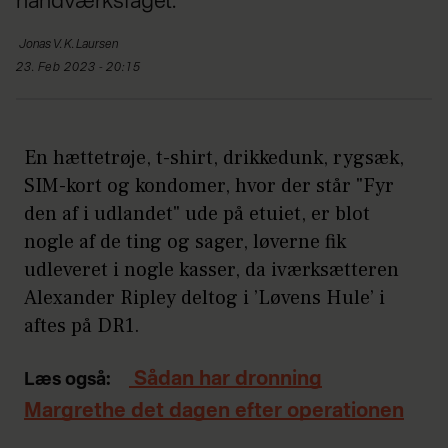
håndværksfaget.
Jonas
V. K. Laursen
23. Feb 2023 - 20:15
En hættetrøje, t-shirt, drikkedunk, rygsæk,
SIM-kort og kondomer, hvor der står "Fyr
den af i udlandet" ude på etuiet, er blot
nogle af de ting og sager, løverne fik
udleveret i nogle kasser, da iværksætteren
Alexander Ripley deltog i ’Løvens Hule’ i
aftes på DR1.
Sådan har dronning
Læs også:
Margrethe det dagen efter operationen