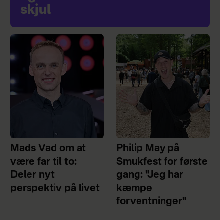
skjul
Mads Vad om at
Philip May på
være far til to:
Smukfest for første
Deler nyt
gang: "Jeg har
perspektiv på livet
kæmpe
forventninger"