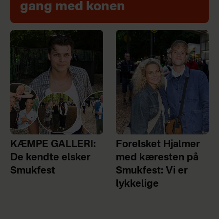
gang med konen
KÆMPE GALLERI:
Forelsket Hjalmer
De kendte elsker
med kæresten på
Smukfest
Smukfest: Vi er
lykkelige