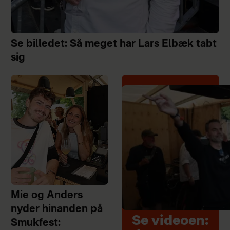
Se billedet: Så meget har Lars Elbæk tabt
sig
Mie og Anders
nyder hinanden på
Se videoen:
Smukfest: