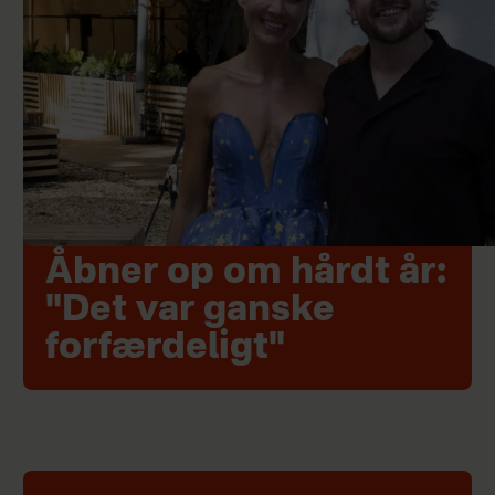
Åbner op om hårdt år:
"Det var ganske
forfærdeligt"