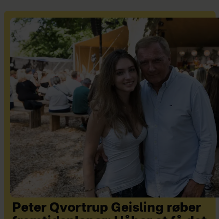
Peter Qvortrup Geisling røber