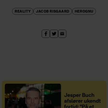
REALITY
JACOB RISGAARD
HEROGNU
Jesper Buch
afslører ukendt
fortid: "På et