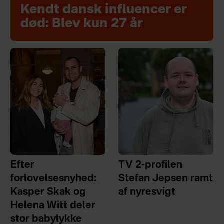
Kendt dansk influencer er
død: Blev kun 27 år
Efter
TV 2-profilen
forlovelsesnyhed:
Stefan Jepsen ramt
Kasper Skak og
af nyresvigt
Helena Witt deler
stor babylykke