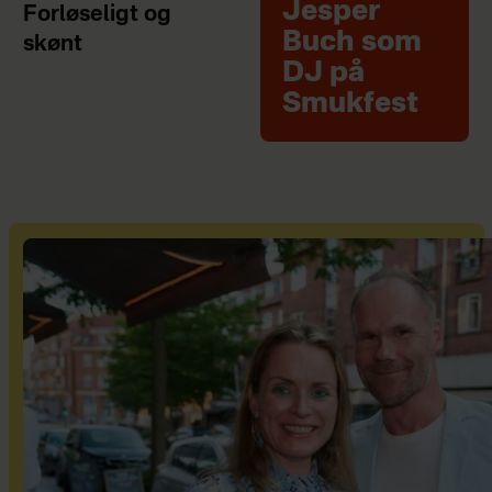
Jesper
Forløseligt og
Buch som
skønt
DJ på
Smukfest