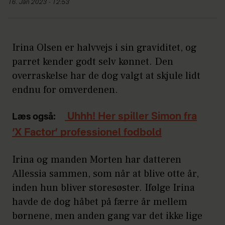
16. Jan 2023 - 12:53
Irina Olsen er halvvejs i sin graviditet, og
parret kender godt selv kønnet. Den
overraskelse har de dog valgt at skjule lidt
endnu for omverdenen.
Uhhh! Her spiller Simon fra
Læs også:
‘X Factor’ professionel fodbold
Irina og manden Morten har datteren
Allessia sammen, som når at blive otte år,
inden hun bliver storesøster. Ifølge Irina
havde de dog håbet på færre år mellem
børnene, men anden gang var det ikke lige