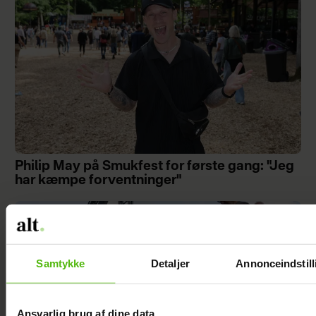
Philip May på Smukfest for første gang: "Jeg
har kæmpe forventninger"
Samtykke
Detaljer
Annonceindstill
Ansvarlig brug af dine data