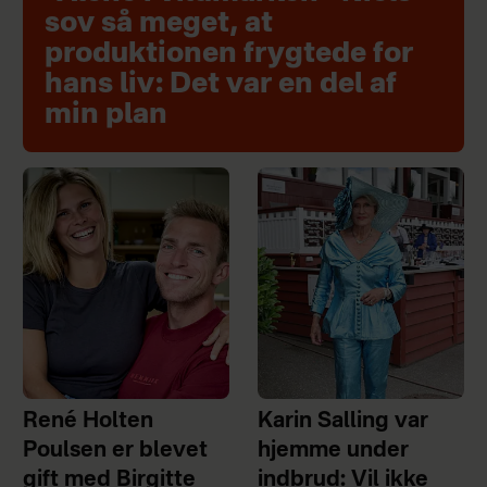
sov så meget, at
produktionen frygtede for
hans liv: Det var en del af
min plan
René Holten
Karin Salling var
Poulsen er blevet
hjemme under
gift med Birgitte
indbrud: Vil ikke