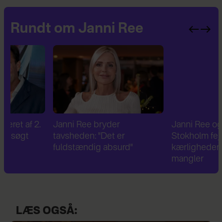
Rundt om Janni Ree
Janni Ree bryder
Janni Ree og Jeppe
tavsheden: "Det er
Stokholm fejrer og nyde
fuldstændig absurd"
kærligheden – men én t
mangler
LÆS OGSÅ: