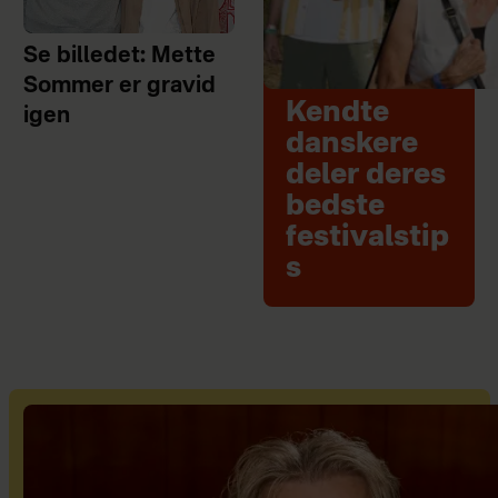
Se billedet: Mette
Sommer er gravid
Kendte
igen
danskere
deler deres
bedste
festivalstip
s