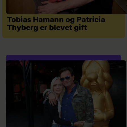
Tobias Hamann og Patricia
Thyberg er blevet gift