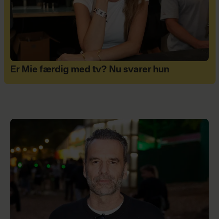
Er Mie færdig med tv? Nu svarer hun