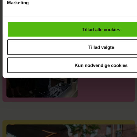
Marketing
Forløseligt og skønt
Du kan til enhver tid trække dit samtykke tilbage via linket i 
læse mere om vores brug af cookies, samarbejdspartnere og
personoplysninger i forbindelse hermed i både
Tillad alle cookies
vores
privatlivspolitik
og
cookiepolitik
.
Se videoen:
Tillad valgte
Jesper Buch
som DJ på
Smukfest
Kun nødvendige cookies