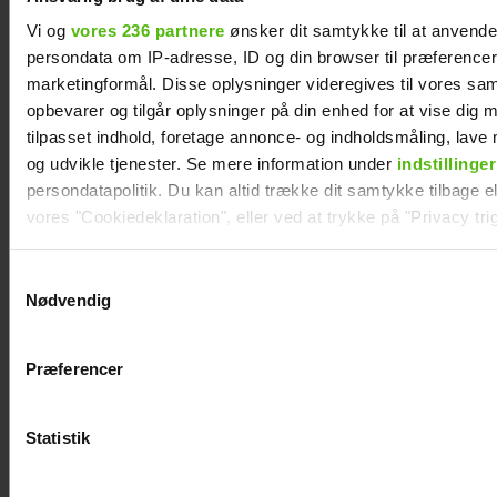
Vi og
vores 236 partnere
ønsker dit samtykke til at anvend
persondata om IP-adresse, ID og din browser til præferencer, 
marketingformål. Disse oplysninger videregives til vores sa
opbevarer og tilgår oplysninger på din enhed for at vise dig 
tilpasset indhold, foretage annonce- og indholdsmåling, lav
Se billedet: Så meget har Lars Elbæk tabt sig
og udvikle tjenester. Se mere information under
indstillinger
persondatapolitik. Du kan altid trække dit samtykke tilbage ell
vores "Cookiedeklaration", eller ved at trykke på "Privacy trig
Dine valg anvendes på hele websitet.
Samtykkevalg
Nødvendig
Vi ønsker dit samtykke til at indsamle og bruge data for at k
relevant journalistisk indhold til dig.
Præferencer
Vi anvender egne cookies og cookies fra tredjeparter til at a
vores hjemmeside. Vi indsamler data om IP, ID og din browser 
generere statistik og huske dine præferencer samt til brug fo
Statistik
optimere vores reklametiltag på sociale medier og til at vise d
med sociale medier.
Mie og Anders nyder hinanden på Smukfest: