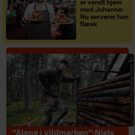
er vendt hjem
med Johanne:
Nu serverer han
flæsk
”Alene i vildmarken”-Niels