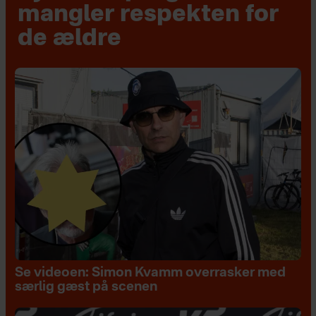
mangler respekten for
de ældre
Se videoen: Simon Kvamm overrasker med
særlig gæst på scenen