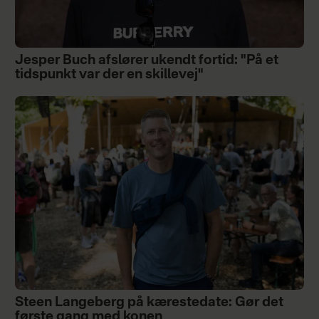
Jesper Buch afslører ukendt fortid: "På et
tidspunkt var der en skillevej"
Steen Langeberg på kærestedate: Gør det
første gang med konen