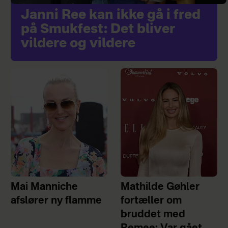
Janni Ree kan ikke gå i fred
på Smukfest: Det bliver
vildere og vildere
Mai Manniche
Mathilde Gøhler
afslører ny flamme
fortæller om
bruddet med