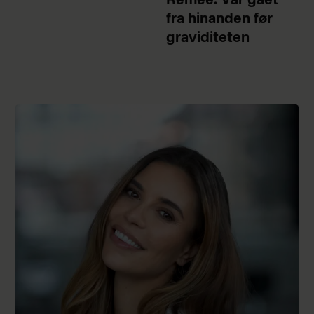
Remee: Var gået
fra hinanden før
graviditeten