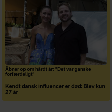
Åbner op om hårdt år: "Det var ganske
forfærdeligt"
Kendt dansk influencer er død: Blev kun
27 år