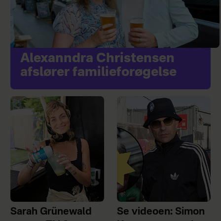
Alexanndra Christensen
afslører familieforøgelse
Sarah Grünewald
Se videoen: Simon