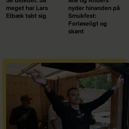
Se billedet: Så
Mie og Anders
meget har Lars
nyder hinanden på
Elbæk tabt sig
Smukfest:
Forløseligt og
skønt