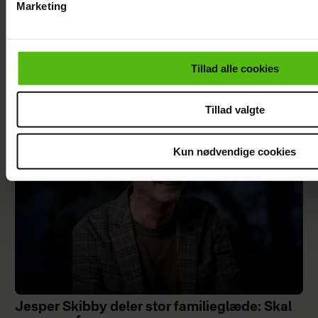
Marketing
var det at kysse en
Navarro tavsheden
Du kan til enhver tid trække dit samtykke tilbage via linket i 
mand
med stor afsløring
læse mere om vores brug af cookies, samarbejdspartnere og
personoplysninger i forbindelse hermed i både
Tillad alle cookies
vores
privatlivspolitik
og
cookiepolitik
.
Tillad valgte
Kun nødvendige cookies
Jesper Skibby deler stor familieglæde: Skal