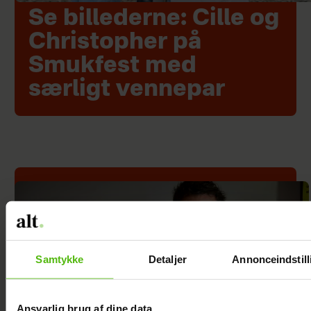
Se billederne: Cille og
Christopher på
Smukfest med
særligt vennepar
Samtykke
Detaljer
Annonceindstill
Ansvarlig brug af dine data