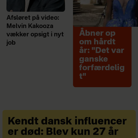
Afsløret på video:
Melvin Kakooza
Åbner op
vækker opsigt i nyt
om hårdt
job
år: "Det var
ganske
forfærdelig
t"
Kendt dansk influencer
er død: Blev kun 27 år