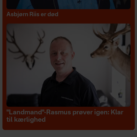
Asbjørn Riis er død
"Landmand"-Rasmus prøver igen: Klar
til kærlighed