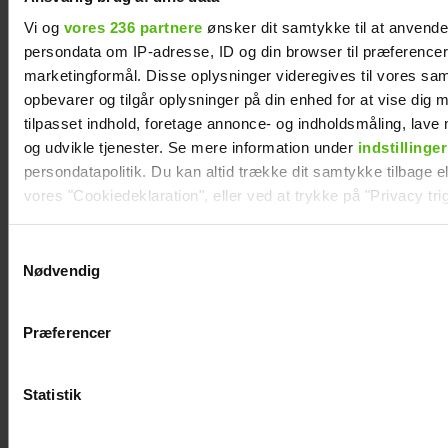
Vi og
vores 236 partnere
ønsker dit samtykke til at anvend
persondata om IP-adresse, ID og din browser til præferencer, 
Nyt projekt fra Christian
marketingformål. Disse oplysninger videregives til vores sa
opbevarer og tilgår oplysninger på din enhed for at vise dig 
Tafdrup: Amagermanden
tilpasset indhold, foretage annonce- og indholdsmåling, lav
bliver til dramaserie
og udvikle tjenester. Se mere information under
indstillinger
persondatapolitik. Du kan altid trække dit samtykke tilbage ell
vores "Cookiedeklaration", eller ved at trykke på "Privacy trig
Dine valg anvendes på hele websitet.
Samtykkevalg
Nødvendig
Vi ønsker dit samtykke til at indsamle og bruge data for at k
relevant journalistisk indhold til dig.
Præferencer
Vi anvender egne cookies og cookies fra tredjeparter til at a
vores hjemmeside. Vi indsamler data om IP, ID og din browser 
generere statistik og huske dine præferencer samt til brug fo
Statistik
optimere vores reklametiltag på sociale medier og til at vise d
Albert Harson
Efter lang pause:
med sociale medier.
åbner op: Sådan
Nu bryder Jackie