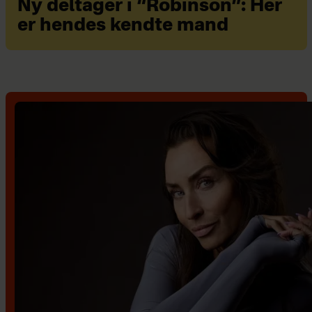
Ny deltager i “Robinson”: Her
er hendes kendte mand