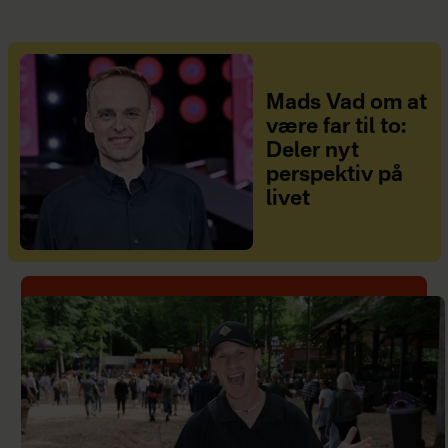
Mads Vad om at
være far til to:
Deler nyt
perspektiv på
livet