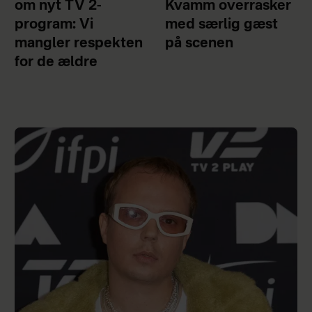
om nyt TV 2-
Kvamm overrasker
program: Vi
med særlig gæst
mangler respekten
på scenen
for de ældre