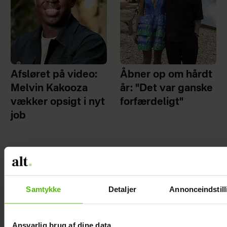
Afsløret på video:
Åbner op om hårdt
Melvin Kakooza
år: "Det var ganske
vækker opsigt i nyt
forfærdeligt"
job
Kendt dansk influencer er død: Blev kun 27 år
Samtykke
Detaljer
Annonceindstill
Ansvarlig brug af dine data