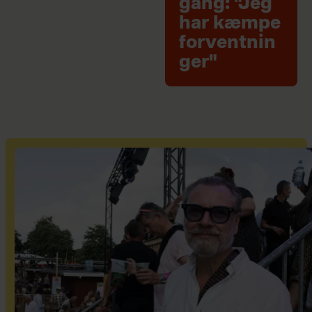
gang: "Jeg
har kæmpe
forventnin
ger"