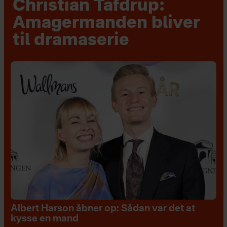
Christian Tafdrup:
Amagermanden bliver
til dramaserie
Albert Harson åbner op: Sådan var det at
kysse en mand