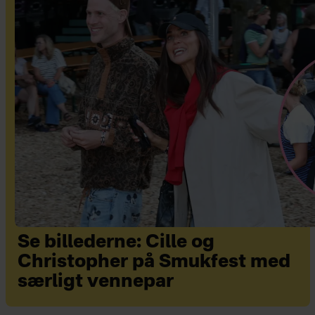
Se billederne: Cille og
Christopher på Smukfest med
særligt vennepar