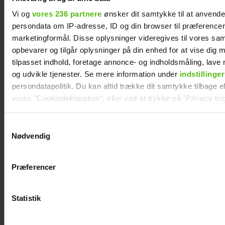
Vi og
vores 236 partnere
ønsker dit samtykke til at anvend
persondata om IP-adresse, ID og din browser til præferencer, 
marketingformål. Disse oplysninger videregives til vores sa
opbevarer og tilgår oplysninger på din enhed for at vise dig 
tilpasset indhold, foretage annonce- og indholdsmåling, lav
og udvikle tjenester. Se mere information under
indstillinger
persondatapolitik. Du kan altid trække dit samtykke tilbage ell
vores "Cookiedeklaration", eller ved at trykke på "Privacy trig
Efter forlovelsesnyhed: Kasper Skak og
Helena Witt deler stor babylykke
Dine valg anvendes på hele websitet.
Samtykkevalg
Nødvendig
Vi ønsker dit samtykke til at indsamle og bruge data for at k
relevant journalistisk indhold til dig.
Præferencer
Vi anvender egne cookies og cookies fra tredjeparter til at a
vores hjemmeside. Vi indsamler data om IP, ID og din browser 
generere statistik og huske dine præferencer samt til brug fo
Statistik
optimere vores reklametiltag på sociale medier og til at vise d
med sociale medier.