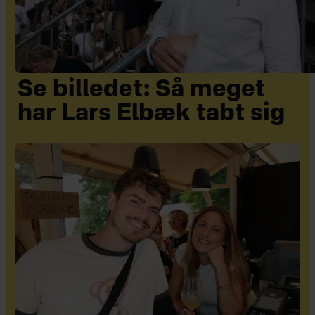
Se billedet: Så meget
har Lars Elbæk tabt sig