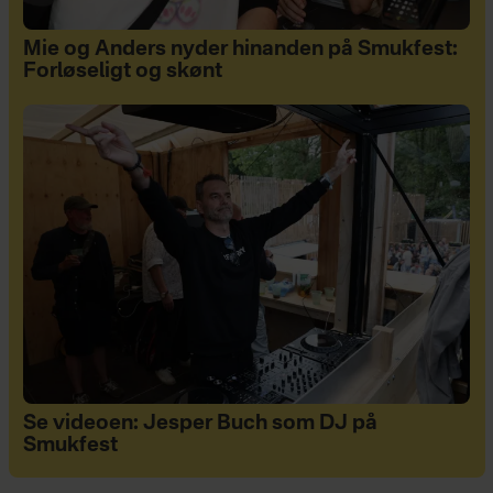
Mie og Anders nyder hinanden på Smukfest:
Forløseligt og skønt
Se videoen: Jesper Buch som DJ på
Smukfest