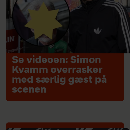
Se videoen: Simon
Kvamm overrasker
med særlig gæst på
scenen