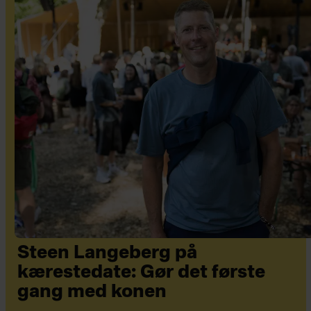
Steen Langeberg på
kærestedate: Gør det første
gang med konen