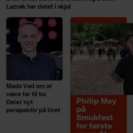
Lazrak har datet i skjul
Mads Vad om at
være far til to:
Philip May
Deler nyt
på
perspektiv på livet
Smukfest
for første