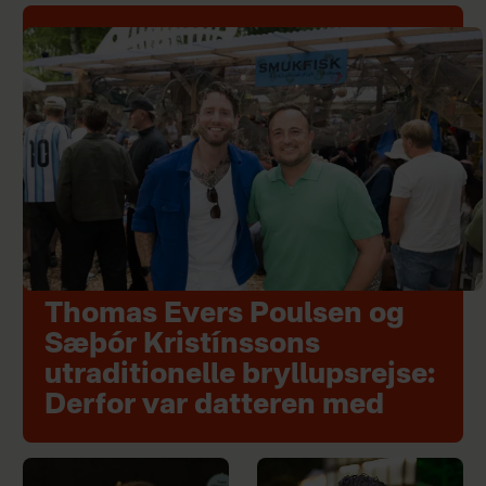
Thomas Evers Poulsen og
Sæþór Kristínssons
utraditionelle bryllupsrejse:
Derfor var datteren med