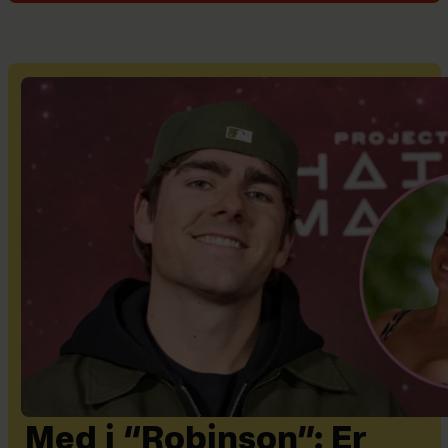
Med i “Robinson”: Er