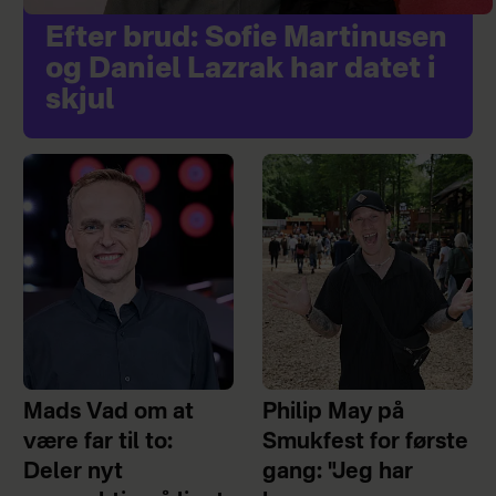
Efter brud: Sofie Martinusen
og Daniel Lazrak har datet i
skjul
Mads Vad om at
Philip May på
være far til to:
Smukfest for første
Deler nyt
gang: "Jeg har