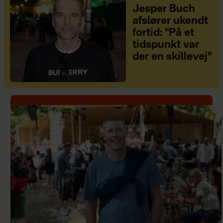
Jesper Buch
afslører ukendt
fortid: "På et
tidspunkt var
der en skillevej"