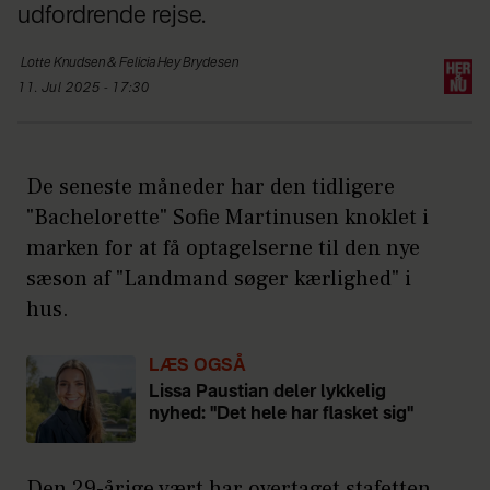
udfordrende rejse.
Lotte Knudsen & Felicia Hey
Brydesen
11. Jul 2025 - 17:30
De seneste måneder har den tidligere
"Bachelorette" Sofie Martinusen knoklet i
marken for at få optagelserne til den nye
sæson af "Landmand søger kærlighed" i
hus.
LÆS OGSÅ
Lissa Paustian deler lykkelig
nyhed: "Det hele har flasket sig"
Den 29-årige vært har overtaget stafetten