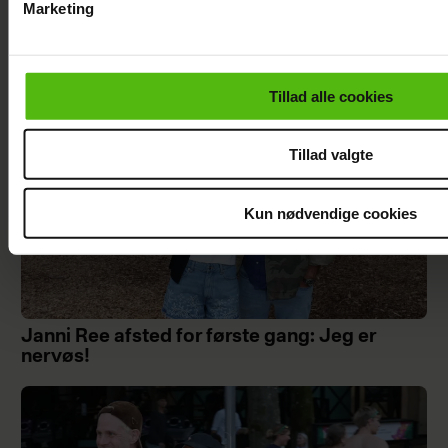
Marketing
Skanderborg
Du kan til enhver tid trække dit samtykke tilbage via linket i 
læse mere om vores brug af cookies, samarbejdspartnere og
personoplysninger i forbindelse hermed i både
Tillad alle cookies
vores
privatlivspolitik
og
cookiepolitik
.
Tillad valgte
Kun nødvendige cookies
Janni Ree afsted for første gang: Jeg er
nervøs!