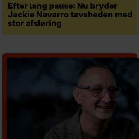
Efter lang pause: Nu bryder
Jackie Navarro tavsheden med
stor afsløring