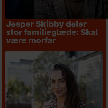
Jesper Skibby deler
stor familieglæde: Skal
være morfar