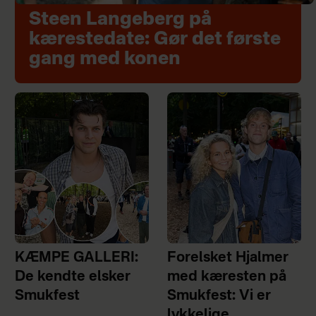
Steen Langeberg på
kærestedate: Gør det første
gang med konen
KÆMPE GALLERI:
Forelsket Hjalmer
De kendte elsker
med kæresten på
Smukfest
Smukfest: Vi er
lykkelige