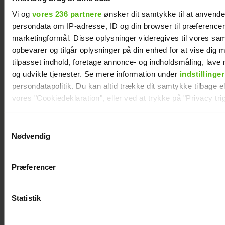
Kasper Skak og
af nyresvigt
Vi og
vores 236 partnere
ønsker dit samtykke til at anvend
Helena Witt deler
persondata om IP-adresse, ID og din browser til præferencer, 
stor babylykke
marketingformål. Disse oplysninger videregives til vores sa
opbevarer og tilgår oplysninger på din enhed for at vise dig 
tilpasset indhold, foretage annonce- og indholdsmåling, lav
og udvikle tjenester. Se mere information under
indstillinger
persondatapolitik. Du kan altid trække dit samtykke tilbage ell
vores "Cookiedeklaration", eller ved at trykke på "Privacy trig
Dine valg anvendes på hele websitet.
Samtykkevalg
Nødvendig
Vi ønsker dit samtykke til at indsamle og bruge data for at k
relevant journalistisk indhold til dig.
Præferencer
Vi anvender egne cookies og cookies fra tredjeparter til at a
vores hjemmeside. Vi indsamler data om IP, ID og din browser 
generere statistik og huske dine præferencer samt til brug fo
Statistik
optimere vores reklametiltag på sociale medier og til at vise d
med sociale medier.
Natasha Brock mødte sin mand på