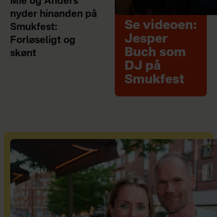
Mie og Anders
nyder hinanden på
Se videoen:
Smukfest:
Jesper
Forløseligt og
Buch som
skønt
DJ på
Smukfest