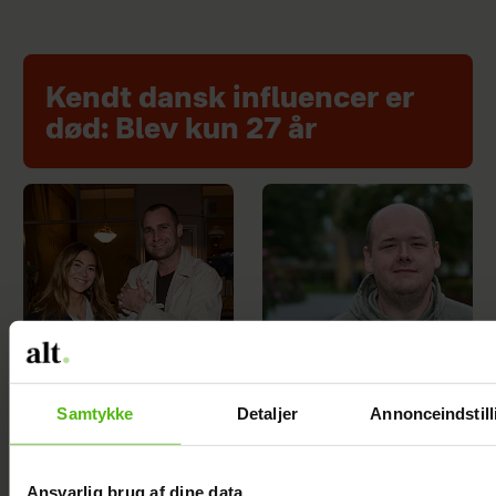
Kendt dansk influencer er
død: Blev kun 27 år
Samtykke
Detaljer
Annonceindstill
Efter
TV 2-profilen
forlovelsesnyhed:
Stefan Jepsen ramt
Ansvarlig brug af dine data