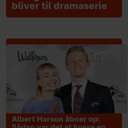
bliver til dramaserie
Albert Harson åbner op:
Sådan var det at kysse en