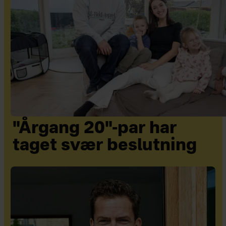
"Årgang 20"-par har
taget svær beslutning