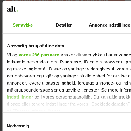
mand
Samtykke
Detaljer
Annonceindstillinge
Ansvarlig brug af dine data
Vi og
vores 236 partnere
ønsker dit samtykke til at anvend
indsamle persondata om IP-adresse, ID og din browser til præ
og marketingformål. Disse oplysninger videregives til vores
der opbevarer og tilgår oplysninger på din enhed for at vise d
annoncer, levere tilpasset indhold, foretage annonce- og ind
målgruppeundersøgelser og udvikle tjenester. Se mere infor
Efter lang pause:
Jesper Skibby
indstillinger
og i vores persondatapolitik. Du kan altid træk
Nu bryder Jackie
deler stor
tilbage eller ændre indstillinger fra vores "Cookiedeklaration",
Navarro tavsheden
familieglæde: Skal
på "Privacy trigger" ikonet.
med stor afsløring
være morfar
Samtykkevalg
Dine valg anvendes på hele websitet.
Nødvendig