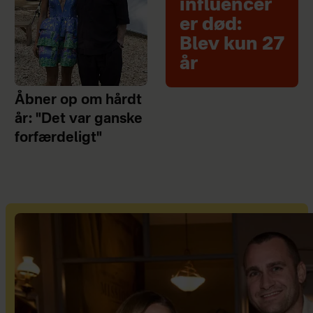
influencer
er død:
Blev kun 27
år
Åbner op om hårdt
år: "Det var ganske
forfærdeligt"