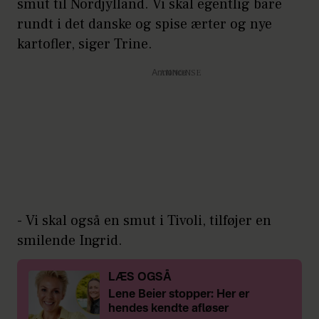
smut til Nordjylland. Vi skal egentlig bare
rundt i det danske og spise ærter og nye
kartofler, siger Trine.
Annonce
- Vi skal også en smut i Tivoli, tilføjer en
smilende Ingrid.
LÆS OGSÅ
Lene Beier stopper: Her er
hendes kendte afløser