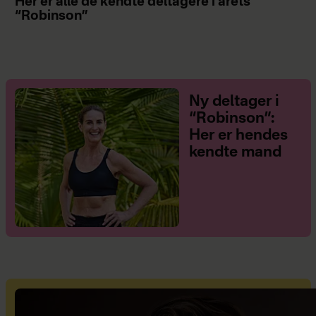
Her er alle de kendte deltagere i årets
“Robinson”
Ny deltager i
“Robinson”:
Her er hendes
kendte mand