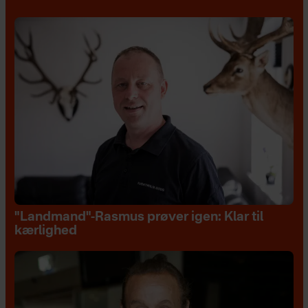
"Landmand"-Rasmus prøver igen: Klar til
kærlighed