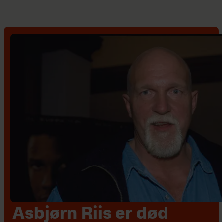
Asbjørn Riis er død