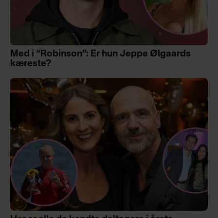
Med i “Robinson”: Er hun Jeppe Ølgaards
kæreste?