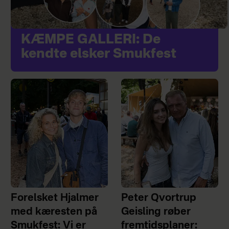
KÆMPE GALLERI: De
kendte elsker Smukfest
Forelsket Hjalmer
Peter Qvortrup
med kæresten på
Geisling røber
Smukfest: Vi er
fremtidsplaner: