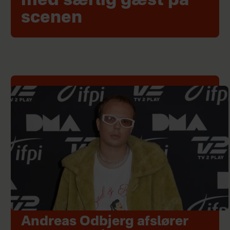
med særlig gæst på
scenen
Andreas Odbjerg afslører