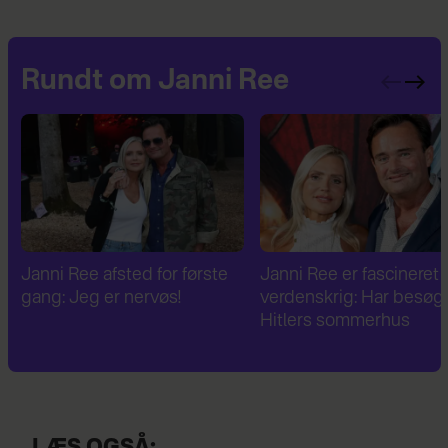
Rundt om Janni Ree
Janni Ree er fascineret af 2.
Janni Ree bryder
verdenskrig: Har besøgt
tavsheden: "Det er
Hitlers sommerhus
fuldstændig absurd"