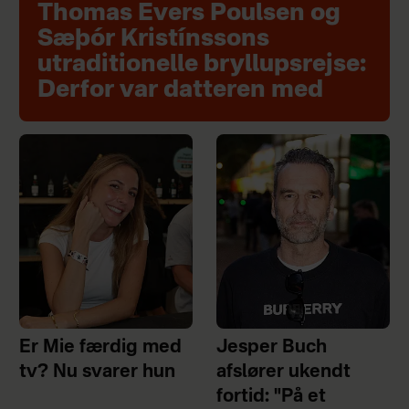
Thomas Evers Poulsen og
Sæþór Kristínssons
utraditionelle bryllupsrejse:
Derfor var datteren med
Er Mie færdig med
Jesper Buch
tv? Nu svarer hun
afslører ukendt
fortid: "På et