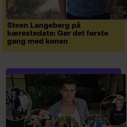
Steen Langeberg på
kærestedate: Gør det første
gang med konen