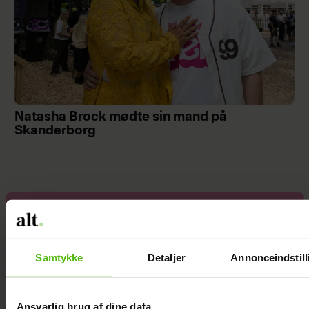
Natasha Brock mødte sin mand på
Skanderborg
Janni Ree
afsted for
første gang:
Samtykke
Detaljer
Annonceindstill
Jeg er nervøs!
Ansvarlig brug af dine data