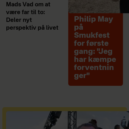
Mads Vad om at
være far til to:
Philip May
Deler nyt
på
perspektiv på livet
Smukfest
for første
gang: "Jeg
har kæmpe
forventnin
ger"