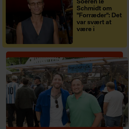
Soeren le
Schmidt om
"Forræder": Det
var svært at
være i