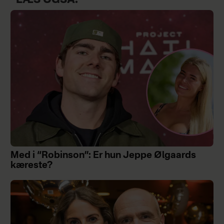
LÆS OGSÅ:
Med i “Robinson”: Er hun Jeppe Ølgaards
kæreste?