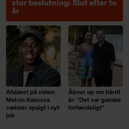
stor beslutning: Slut efter to
år
Afsløret på video:
Åbner op om hårdt
Melvin Kakooza
år: "Det var ganske
vækker opsigt i nyt
forfærdeligt"
job