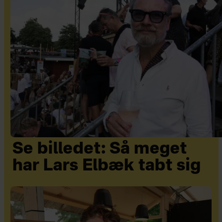
Se billedet: Så meget
har Lars Elbæk tabt sig