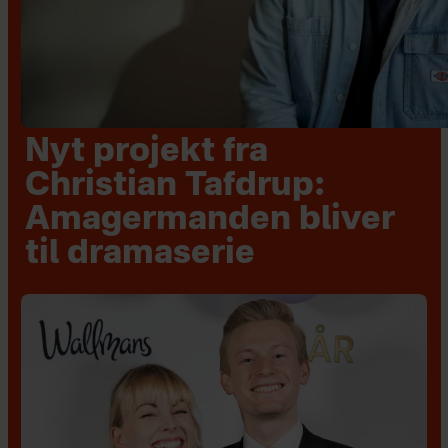
Nyt projekt fra
Christian Tafdrup:
Amagermanden bliver
til dramaserie