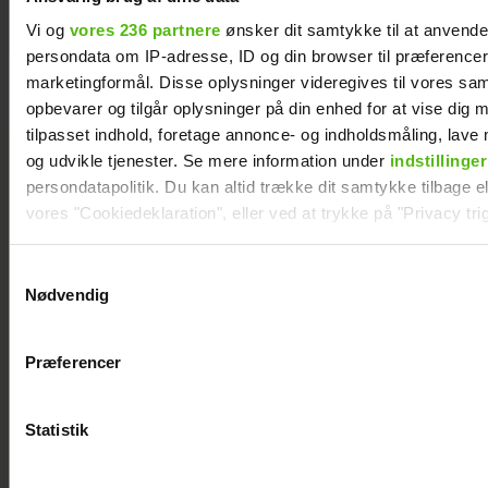
Vi og
vores 236 partnere
ønsker dit samtykke til at anvend
persondata om IP-adresse, ID og din browser til præferencer, 
marketingformål. Disse oplysninger videregives til vores sa
opbevarer og tilgår oplysninger på din enhed for at vise dig 
tilpasset indhold, foretage annonce- og indholdsmåling, lav
og udvikle tjenester. Se mere information under
indstillinger
persondatapolitik. Du kan altid trække dit samtykke tilbage ell
vores "Cookiedeklaration", eller ved at trykke på "Privacy trig
Dine valg anvendes på hele websitet.
Samtykkevalg
Nødvendig
Vi ønsker dit samtykke til at indsamle og bruge data for at k
relevant journalistisk indhold til dig.
Præferencer
Vi anvender egne cookies og cookies fra tredjeparter til at a
vores hjemmeside. Vi indsamler data om IP, ID og din browser 
generere statistik og huske dine præferencer samt til brug fo
Statistik
optimere vores reklametiltag på sociale medier og til at vise d
med sociale medier.