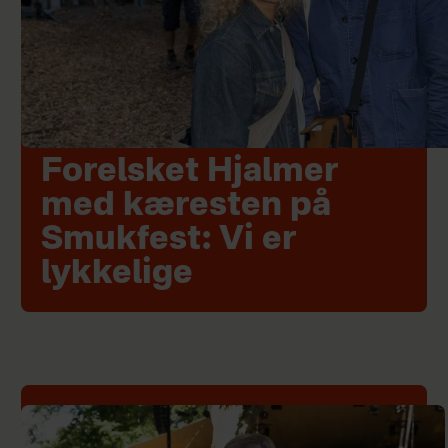
Forelsket Hjalmer
med kæresten på
Smukfest: Vi er
lykkelige