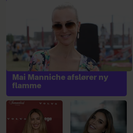
Mai Manniche afslører ny
flamme