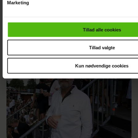
Marketing
Du kan til enhver tid trække dit samtykke tilbage via linket i 
læse mere om vores brug af cookies, samarbejdspartnere og
personoplysninger i forbindelse hermed i både
Tillad alle cookies
vores
privatlivspolitik
og
cookiepolitik
.
Philip May på Smukfest for første gang: "Jeg
har kæmpe forventninger"
Tillad valgte
Kun nødvendige cookies