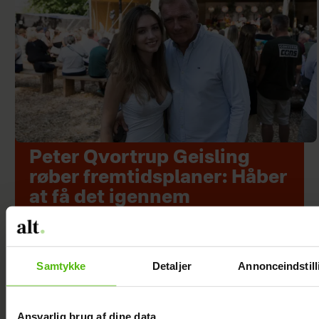
Peter Qvortrup Geisling
røber fremtidsplaner: Håber
at få det igennem
Samtykke
Detaljer
Annonceindstill
Ansvarlig brug af dine data