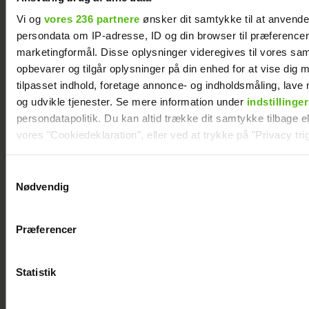
Vi og
vores 236 partnere
ønsker dit samtykke til at anvend
persondata om IP-adresse, ID og din browser til præferencer, 
marketingformål. Disse oplysninger videregives til vores sa
opbevarer og tilgår oplysninger på din enhed for at vise dig 
Efter brud: Sofie
Mads Vad om at
tilpasset indhold, foretage annonce- og indholdsmåling, lav
Martinusen og
være far til to:
og udvikle tjenester. Se mere information under
indstillinger
Daniel Lazrak har
Deler nyt
persondatapolitik. Du kan altid trække dit samtykke tilbage ell
datet i skjul
perspektiv på livet
vores "Cookiedeklaration", eller ved at trykke på "Privacy trig
Dine valg anvendes på hele websitet.
Samtykkevalg
Nødvendig
Vi ønsker dit samtykke til at indsamle og bruge data for at k
relevant journalistisk indhold til dig.
Præferencer
Vi anvender egne cookies og cookies fra tredjeparter til at a
vores hjemmeside. Vi indsamler data om IP, ID og din browser 
generere statistik og huske dine præferencer samt til brug fo
Statistik
optimere vores reklametiltag på sociale medier og til at vise d
med sociale medier.