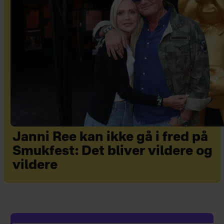
Janni Ree kan ikke gå i fred på
Smukfest: Det bliver vildere og
vildere