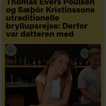
Thomas Evers Poulsen
og Sæþór Kristínssons
utraditionelle
bryllupsrejse: Derfor
var datteren med