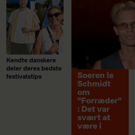
Kendte danskere
deler deres bedste
Soeren le
festivalstips
Schmidt
om
"Forræder"
: Det var
svært at
være i