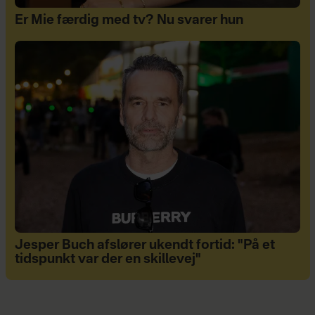
Er Mie færdig med tv? Nu svarer hun
Jesper Buch afslører ukendt fortid: "På et
tidspunkt var der en skillevej"