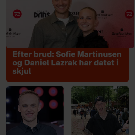
Efter brud: Sofie Martinusen
og Daniel Lazrak har datet i
skjul