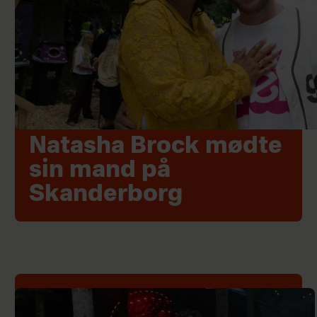
Natasha Brock mødte
sin mand på
Skanderborg