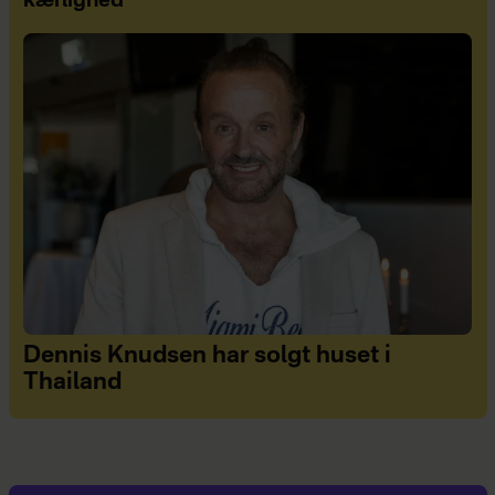
kærlighed
Dennis Knudsen har solgt huset i
Thailand