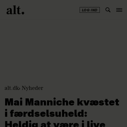
LOG IND
Annonce
alt.dk
Nyheder
Mai Manniche kvæstet
i færdselsuheld:
Heldig at være i live