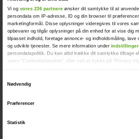
Efter lang pause: Nu bryder Jackie Navarro
Vi og
vores 236 partnere
ønsker dit samtykke til at anvend
tavsheden med stor afsløring
persondata om IP-adresse, ID og din browser til præferencer, 
marketingformål. Disse oplysninger videregives til vores sa
opbevarer og tilgår oplysninger på din enhed for at vise dig 
tilpasset indhold, foretage annonce- og indholdsmåling, lav
og udvikle tjenester. Se mere information under
indstillinger
persondatapolitik. Du kan altid trække dit samtykke tilbage ell
vores "Cookiedeklaration", eller ved at trykke på "Privacy trig
Dine valg anvendes på hele websitet.
Samtykkevalg
Nødvendig
Vi ønsker dit samtykke til at indsamle og bruge data for at k
relevant journalistisk indhold til dig.
Præferencer
Vi anvender egne cookies og cookies fra tredjeparter til at a
Jesper Skibby deler stor familieglæde: Skal
vores hjemmeside. Vi indsamler data om IP, ID og din browser 
være morfar
generere statistik og huske dine præferencer samt til brug fo
Statistik
optimere vores reklametiltag på sociale medier og til at vise d
med sociale medier.