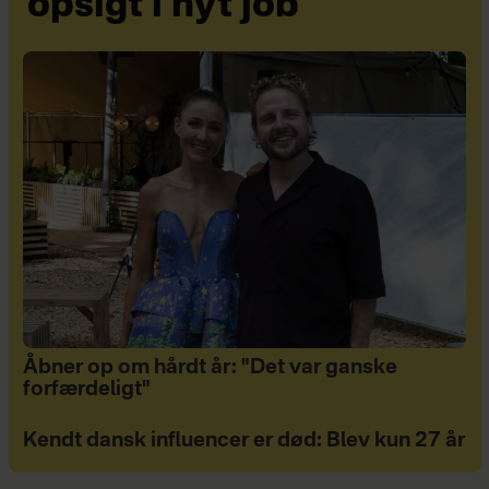
opsigt i nyt job
Åbner op om hårdt år: "Det var ganske
forfærdeligt"
Kendt dansk influencer er død: Blev kun 27 år