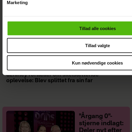
Marketing
Du kan til enhver tid trække dit samtykke tilbage via linket i 
læse mere om vores brug af cookies, samarbejdspartnere og
personoplysninger i forbindelse hermed i både
Tillad alle cookies
vores
privatlivspolitik
og
cookiepolitik
.
Tillad valgte
Kun nødvendige cookies
Szhirley fortæller om skelsættende
oplevelse: Blev splittet fra sin far
"Årgang 0"-
stjerne indlagt:
Deler nyt efter