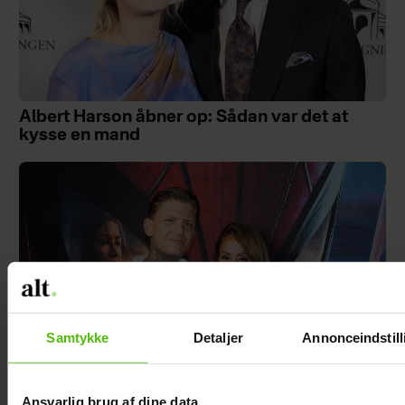
Albert Harson åbner op: Sådan var det at
kysse en mand
Samtykke
Detaljer
Annonceindstill
Ansvarlig brug af dine data