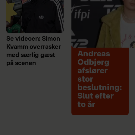
Se videoen: Simon
Kvamm overrasker
Andreas
med særlig gæst
Odbjerg
på scenen
afslører
stor
beslutning:
Slut efter
to år