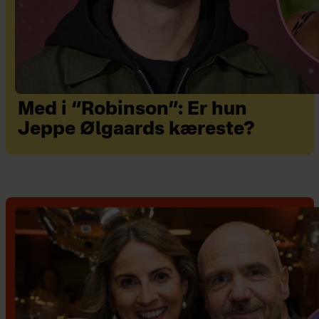
Med i “Robinson”: Er hun
Jeppe Ølgaards kæreste?