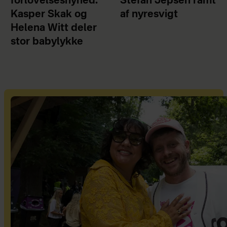
forlovelsesnyhed:
Stefan Jepsen ramt
Kasper Skak og
af nyresvigt
Helena Witt deler
stor babylykke