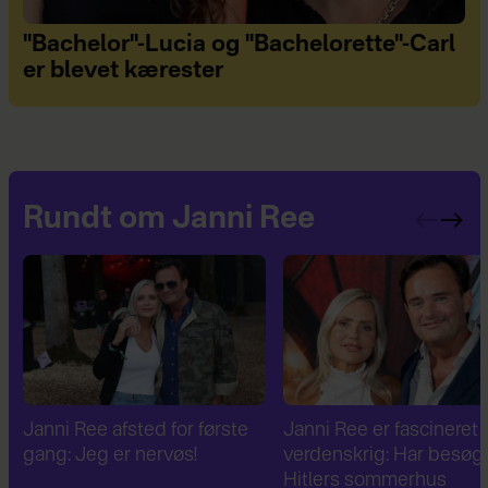
"Bachelor"-Lucia og "Bachelorette"-Carl
er blevet kærester
Rundt om Janni Ree
Janni Ree er fascineret af 2.
Janni Ree bryder
verdenskrig: Har besøgt
tavsheden: "Det er
Hitlers sommerhus
fuldstændig absurd"