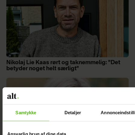
Nikolaj Lie Kaas rørt og taknemmelig: "Det
betyder noget helt særligt"
Samtykke
Detaljer
Annonceindstill
Ansvarlig brug af dine data