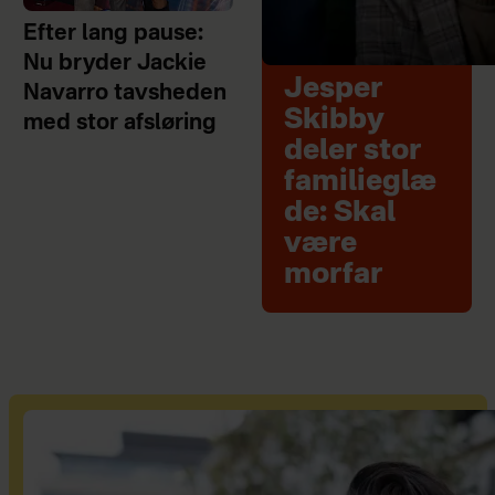
Efter lang pause:
Nu bryder Jackie
Jesper
Navarro tavsheden
Skibby
med stor afsløring
deler stor
familieglæ
de: Skal
være
morfar