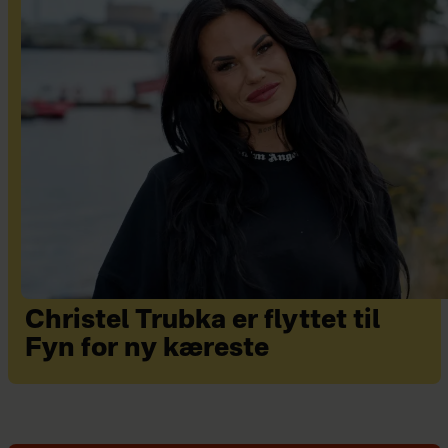
Christel Trubka er flyttet til
Fyn for ny kæreste