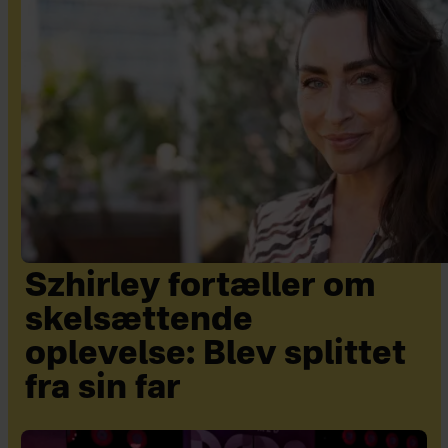
Szhirley fortæller om
skelsættende
oplevelse: Blev splittet
fra sin far