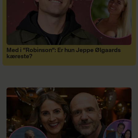
Med i “Robinson”: Er hun Jeppe Ølgaards
kæreste?