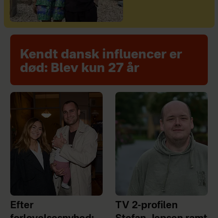
Kendt dansk influencer er
død: Blev kun 27 år
Efter
TV 2-profilen