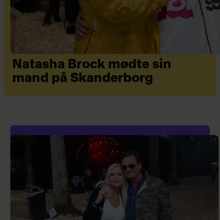
Natasha Brock mødte sin
mand på Skanderborg