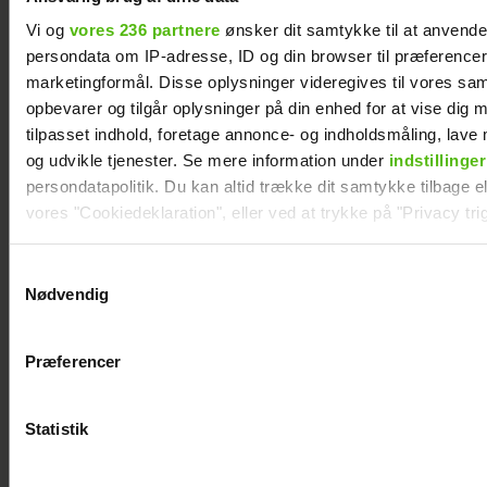
Vi og
vores 236 partnere
ønsker dit samtykke til at anvend
persondata om IP-adresse, ID og din browser til præferencer, 
marketingformål. Disse oplysninger videregives til vores sa
opbevarer og tilgår oplysninger på din enhed for at vise dig 
Sisse Sejr-Nørgaards krise: I bund økonomisk
tilpasset indhold, foretage annonce- og indholdsmåling, lav
og udvikle tjenester. Se mere information under
indstillinger
persondatapolitik. Du kan altid trække dit samtykke tilbage ell
vores "Cookiedeklaration", eller ved at trykke på "Privacy trig
Dine valg anvendes på hele websitet.
Samtykkevalg
Nødvendig
Vi ønsker dit samtykke til at indsamle og bruge data for at k
relevant journalistisk indhold til dig.
Præferencer
Vi anvender egne cookies og cookies fra tredjeparter til at a
vores hjemmeside. Vi indsamler data om IP, ID og din browser 
generere statistik og huske dine præferencer samt til brug fo
Statistik
optimere vores reklametiltag på sociale medier og til at vise d
Maria Montell afslører nye detaljer: Jagtet af
med sociale medier.
Frederik