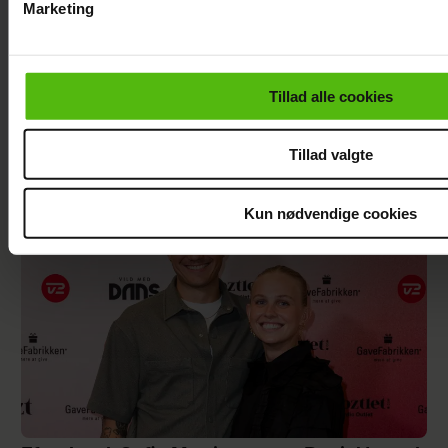
Marketing
Du kan til enhver tid trække dit samtykke tilbage via linket i 
læse mere om vores brug af cookies, samarbejdspartnere og
personoplysninger i forbindelse hermed i både
Tillad alle cookies
vores
privatlivspolitik
og
cookiepolitik
.
Peter Qvortrup Geisling røber
fremtidsplaner: Håber at få det igennem
Tillad valgte
Kun nødvendige cookies