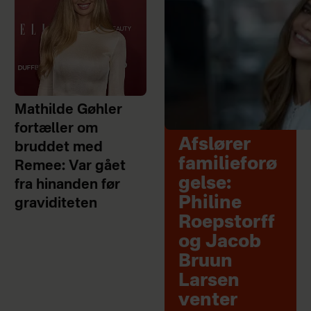
Mathilde Gøhler
fortæller om
Afslører
bruddet med
familieforø
Remee: Var gået
gelse:
fra hinanden før
Philine
graviditeten
Roepstorff
og Jacob
Bruun
Larsen
venter