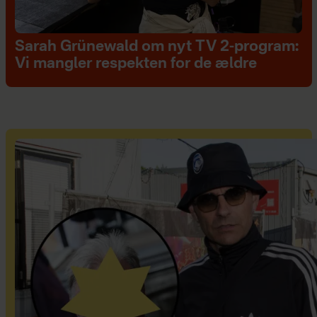
Sarah Grünewald om nyt TV 2-program:
Vi mangler respekten for de ældre