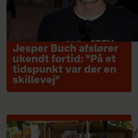
Jesper Buch afslører
ukendt fortid: "På et
tidspunkt var der en
skillevej"