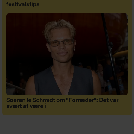
festivalstips
Soeren le Schmidt om "Forræder": Det var
svært at være i