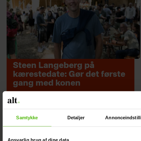
Steen Langeberg på
kærestedate: Gør det første
gang med konen
Samtykke
Detaljer
Annonceindstill
Ansvarlig brug af dine data