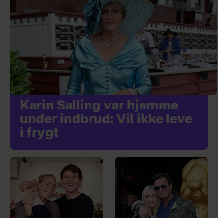
Karin Salling var hjemme
under indbrud: Vil ikke leve
i frygt