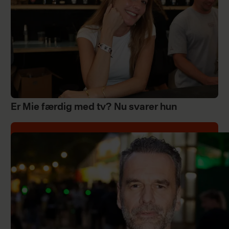
Er Mie færdig med tv? Nu svarer hun