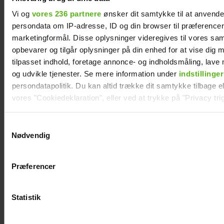
Vi og
vores 236 partnere
ønsker dit samtykke til at anvend
persondata om IP-adresse, ID og din browser til præferencer, 
marketingformål. Disse oplysninger videregives til vores sa
KÆMPE GALLERI:
Forelsket Hjalmer
opbevarer og tilgår oplysninger på din enhed for at vise dig 
tilpasset indhold, foretage annonce- og indholdsmåling, lav
De kendte elsker
med kæresten på
og udvikle tjenester. Se mere information under
indstillinger
Smukfest
Smukfest: Vi er
persondatapolitik. Du kan altid trække dit samtykke tilbage ell
lykkelige
vores "Cookiedeklaration", eller ved at trykke på "Privacy trig
Dine valg anvendes på hele websitet.
Samtykkevalg
Nødvendig
Vi ønsker dit samtykke til at indsamle og bruge data for at k
relevant journalistisk indhold til dig.
Præferencer
Vi anvender egne cookies og cookies fra tredjeparter til at a
vores hjemmeside. Vi indsamler data om IP, ID og din browser 
generere statistik og huske dine præferencer samt til brug fo
Statistik
optimere vores reklametiltag på sociale medier og til at vise d
med sociale medier.