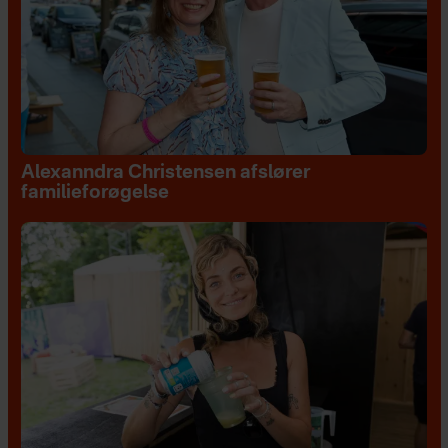
Alexanndra Christensen afslører
familieforøgelse