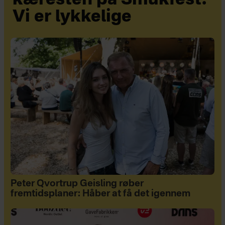
kæresten på Smukfest:
Vi er lykkelige
Peter Qvortrup Geisling røber
fremtidsplaner: Håber at få det igennem