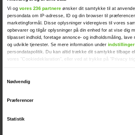
Vi og
vores 236 partnere
ønsker dit samtykke til at anvend
persondata om IP-adresse, ID og din browser til præferencer, 
Se billedet: Så meget
marketingformål. Disse oplysninger videregives til vores sa
opbevarer og tilgår oplysninger på din enhed for at vise dig 
har Lars Elbæk tabt
tilpasset indhold, foretage annonce- og indholdsmåling, lav
sig
og udvikle tjenester. Se mere information under
indstillinger
persondatapolitik. Du kan altid trække dit samtykke tilbage ell
vores "Cookiedeklaration", eller ved at trykke på "Privacy trig
Dine valg anvendes på hele websitet.
Samtykkevalg
Nødvendig
Vi ønsker dit samtykke til at indsamle og bruge data for at k
relevant journalistisk indhold til dig.
Præferencer
Vi anvender egne cookies og cookies fra tredjeparter til at a
vores hjemmeside. Vi indsamler data om IP, ID og din browser 
generere statistik og huske dine præferencer samt til brug fo
Statistik
optimere vores reklametiltag på sociale medier og til at vise d
med sociale medier.