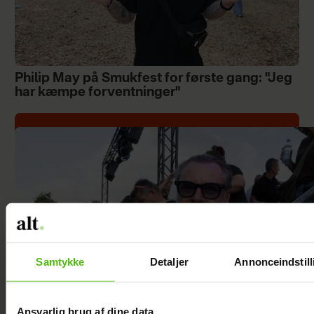
Philip May på Smukfest for første gang: "Jeg
har kæmpe forventninger"
Samtykke
Detaljer
Annonceindstill
Ansvarlig brug af dine data