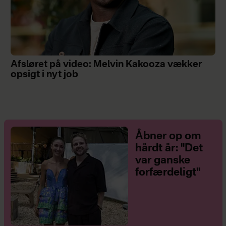
Afsløret på video: Melvin Kakooza vækker
opsigt i nyt job
Åbner op om
hårdt år: "Det
var ganske
forfærdeligt"