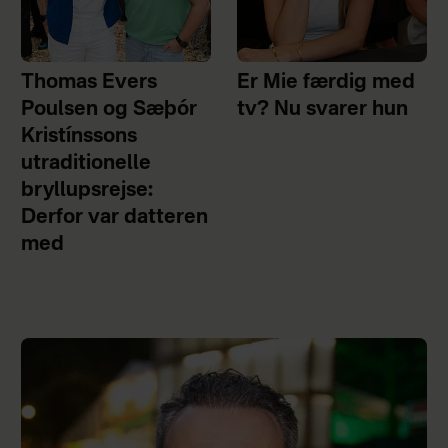
Thomas Evers
Er Mie færdig med
Poulsen og Sæþór
tv? Nu svarer hun
Kristínssons
utraditionelle
bryllupsrejse:
Derfor var datteren
med