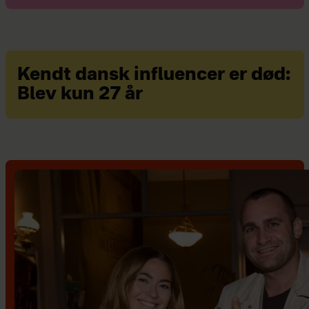
Kendt dansk influencer er død:
Blev kun 27 år