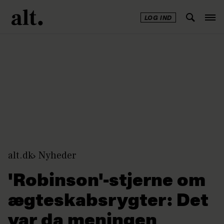
LOG IND
Annonce
alt.dk
Nyheder
'Robinson'-stjerne om
ægteskabsrygter: Det
var da meningen