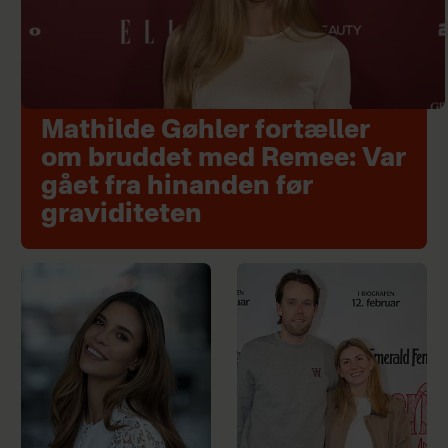
Mathilde Gøhler fortæller
om bruddet med Remee: Var
gået fra hinanden før
graviditeten