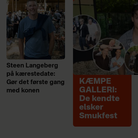
Steen Langeberg
på kærestedate:
KÆMPE
Gør det første gang
GALLERI:
med konen
De kendte
elsker
Smukfest