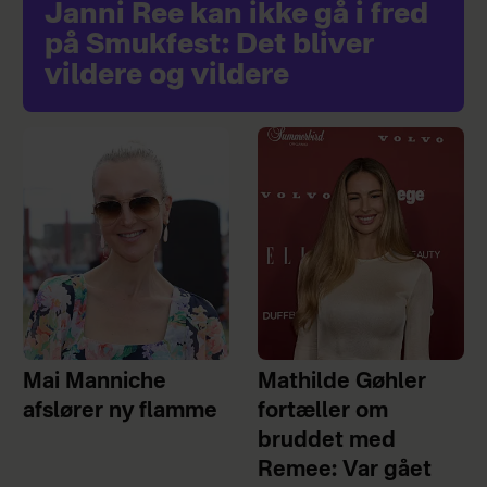
Janni Ree kan ikke gå i fred
på Smukfest: Det bliver
vildere og vildere
Mai Manniche
Mathilde Gøhler
afslører ny flamme
fortæller om
bruddet med
Remee: Var gået