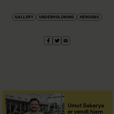
GALLERY
UNDERHOLDNING
HEROGNU
Umut Sakarya
er vendt hjem