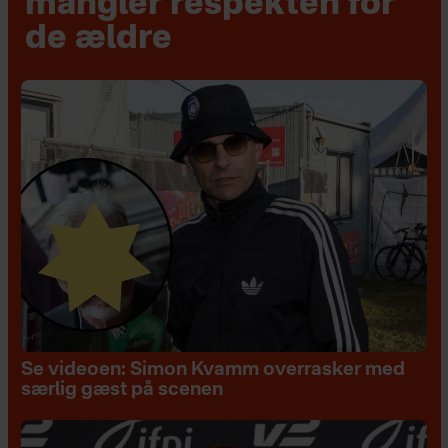
mangler respekten for
de ældre
Se videoen: Simon Kvamm overrasker med
særlig gæst på scenen