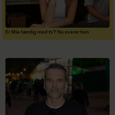
Er Mie færdig med tv? Nu svarer hun