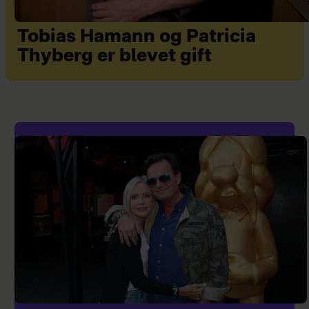
Tobias Hamann og Patricia
Thyberg er blevet gift