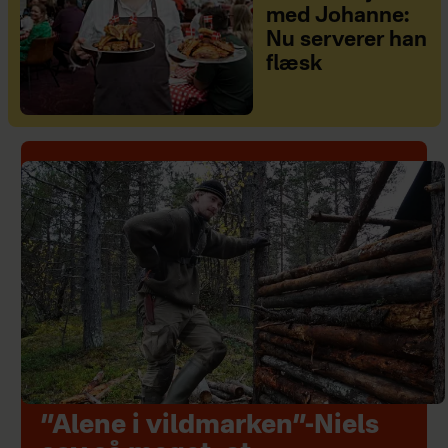
med Johanne:
Nu serverer han
flæsk
”Alene i vildmarken”-Niels