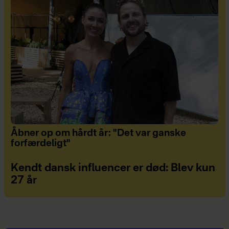
Åbner op om hårdt år: "Det var ganske
forfærdeligt"
Kendt dansk influencer er død: Blev kun
27 år