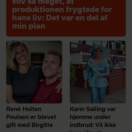
sov så meget, at
produktionen frygtede for
hans liv: Det var en del af
min plan
René Holten
Karin Salling var
Poulsen er blevet
hjemme under
gift med Birgitte
indbrud: Vil ikke