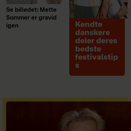
Se billedet: Mette
Sommer er gravid
Kendte
igen
danskere
deler deres
bedste
festivalstip
s