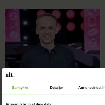
Mads Vad om at være far til to: Deler nyt
perspektiv på livet
Samtykke
Detaljer
Annonceindstill
Ansvarlig brug af dine data