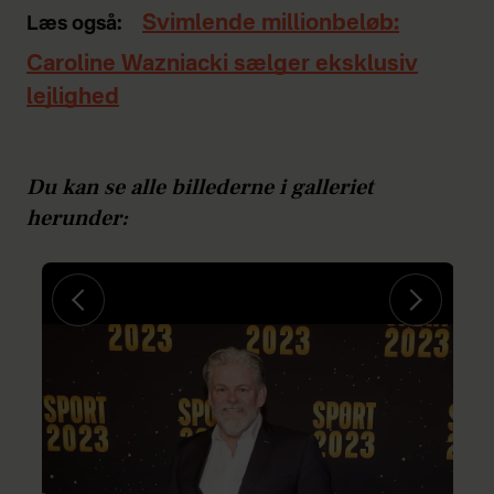
Svimlende millionbeløb:
Læs også:
Caroline Wazniacki sælger eksklusiv
lejlighed
Du kan se alle billederne i galleriet
herunder: