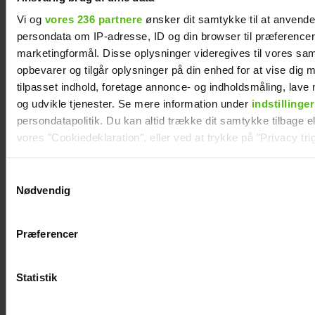
Vi og
vores 236 partnere
ønsker dit samtykke til at anvend
persondata om IP-adresse, ID og din browser til præferencer, 
marketingformål. Disse oplysninger videregives til vores sa
opbevarer og tilgår oplysninger på din enhed for at vise dig 
tilpasset indhold, foretage annonce- og indholdsmåling, lav
og udvikle tjenester. Se mere information under
indstillinger
persondatapolitik. Du kan altid trække dit samtykke tilbage ell
vores "Cookiedeklaration", eller ved at trykke på "Privacy trig
Philip May på Smukfest for første gang: "Jeg
har kæmpe forventninger"
Dine valg anvendes på hele websitet.
Samtykkevalg
Nødvendig
Vi ønsker dit samtykke til at indsamle og bruge data for at k
relevant journalistisk indhold til dig.
Præferencer
Vi anvender egne cookies og cookies fra tredjeparter til at a
vores hjemmeside. Vi indsamler data om IP, ID og din browser 
generere statistik og huske dine præferencer samt til brug fo
Statistik
optimere vores reklametiltag på sociale medier og til at vise d
med sociale medier.