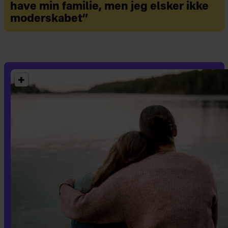
her
.
have min familie, men jeg elsker ikke
moderskabet”
Mødrehjælpen
Hvad
: Mødrehjælpen uddeler til
børnefamilier, der er socialt og
økonomisk belastet. Den dækker over
550 kroner pr. barn. Du kan ansøge
om hjælp til maksimalt tre børn
under 18 år – og det kræver, at de er
hjemmeboende, eller at du har en fast
samværsaftale.
Hvornår
: Du kan ansøge om julehjælp
frem til den 2. december 2025 kl. 10.
Du får svar den 18. december.
Hvordan
: Du finder ansøgningsskema