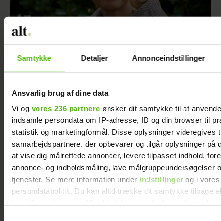
Samtykke
Detaljer
Annonceindstillinger
Inger Støjberg husker ét særligt minde fra sin
barndom: ”Den oplevelse lærte mig noget om
at gøre sig umage”
Ansvarlig brug af dine data
Vi og
vores 236 partnere
ønsker dit samtykke til at anvend
indsamle persondata om IP-adresse, ID og din browser til pr
statistik og marketingformål. Disse oplysninger videregives t
Jeg valgte at
samarbejdspartnere, der opbevarer og tilgår oplysninger på d
blive skilt fra
at vise dig målrettede annoncer, levere tilpasset indhold, for
min mand - da
annonce- og indholdsmåling, lave målgruppeundersøgelser o
jeg en dag gik
tjenester. Se mere information under
indstillinger
og i vores
forbi hans hus,
persondatapolitik. Du kan altid trække dit samtykke tilbage e
fik jeg et chok
indstillinger fra vores "Cookiedeklaration", eller ved at trykk
trigger" ikonet.
Samtykkevalg