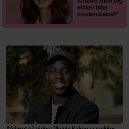
familie, men jeg
her
.
elsker ikke
moderskabet”
Julekurv.nu
Hvad
: Uddeler støtte til økonomisk
trængte familier i Nordjylland i form
af en julekurv med madvarer og
julegodter.
Hvornår
: Ansøgningsfrist 20.
november 2025.
Hvordan
: Se ansøgningsskema
her
.
Børnesagens Fællesråd
Hvad
: Hvis du er eneforsørger og har
svært ved at få økonomien til at hænge