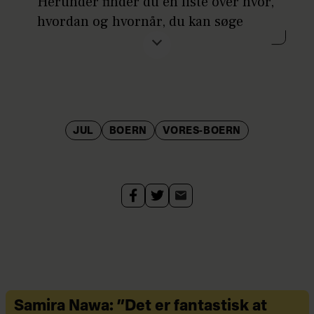
Herunder finder du en liste over hvor,
hvordan og hvornår, du kan søge
julehjælp.
Blå Kors
Hvad
: Blå Kors uddeler julehjælp til
økonomisk trængte børnefamilier,
JUL
BOERN
VORES-BOERN
som mangler penge til julemad og
gaver. Julehjælpen gives fortrinsvist
til enlige forsørgere og kun til
familier, der har børn under 18 år,
som bor hjemme.
Hvornår
: Du kan ansøge om julehjælp
frem til den 20. oktober 2025 kl. 12.
Hvordan
: Du finder ansøgningsskema
Samira Nawa: ”Det er fantastisk at