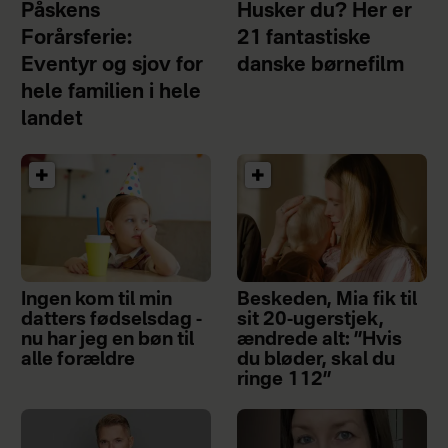
Påskens
Husker du? Her er
Hvad
: Røde Kors uddeler fortrinsvist
Forårsferie:
21 fantastiske
julehjælp til økonomisk trængte
Eventyr og sjov for
danske børnefilm
børnefamilier. Julehjælpen varierer,
hele familien i hele
men den består hovedsageligt af et
landet
gavekort til COOP på en værdi af 900
kr. eller en kurv med varer til julen.
Hvornår
: Ansøgning til julehjælp
åbner den 3. november 2025.
Hvordan
: Læs mere om, hvordan du
Ingen kom til min
Beskeden, Mia fik til
ansøger julehjælp
her
.
datters fødselsdag -
sit 20-ugerstjek,
nu har jeg en bøn til
ændrede alt: ”Hvis
alle forældre
du bløder, skal du
Julehjælpen.dk
ringe 112”
Hvad
: Julehjælp gives til økonomisk
trængte familier, og det er et krav, at