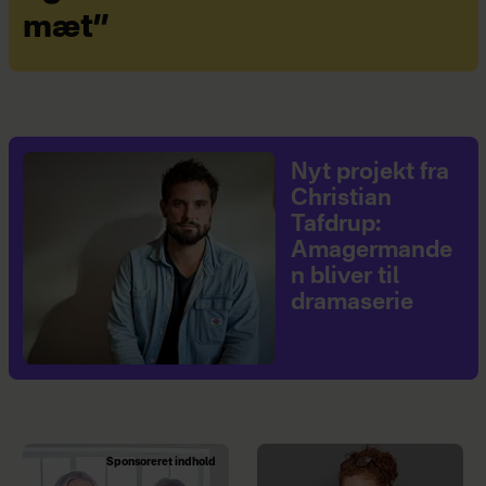
mæt”
Nyt projekt fra
Christian
Tafdrup:
Amagermande
n bliver til
dramaserie
Sponsoreret indhold