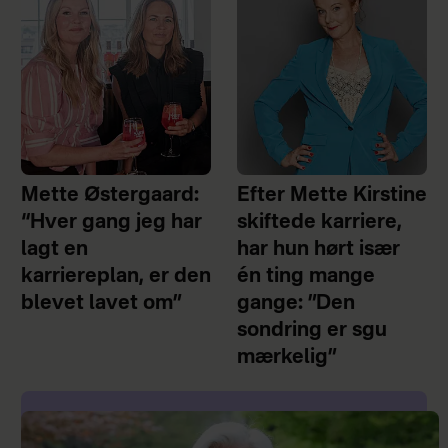
Mette Østergaard:
Efter Mette Kirstine
“Hver gang jeg har
skiftede karriere,
lagt en
har hun hørt især
karriereplan, er den
én ting mange
blevet lavet om”
gange: ”Den
sondring er sgu
mærkelig”