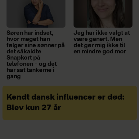
du har børn under 18 år. Det er dog
ikke et krav, at børnene skal være
hjemmeboende, eller at I skal holde
juleaften sammen. Godkendes du til
Søren har indset,
Jeg har ikke valgt at
julehjælp, får du adgang til en
hvor meget han
være genert. Men
følger sine sønner på
det gør mig ikke til
gaveportal, hvor du kan søge om
det såkaldte
en mindre god mor
donationer. Her er der fortrinsvist
Snapkort på
telefonen – og det
gaver til børnene, og der gives både
har sat tankerne i
nye og brugte ting.
gang
Hvornår
: De lukker for ansøgninger,
når de ikke kan hjælpe flere.
Kendt dansk influencer er død:
Blev kun 27 år
Hvordan
: Find ansøgningsskema
her
.
Juleuddelingen af 1867
Hvad
: Julegaveportioner kan søges af