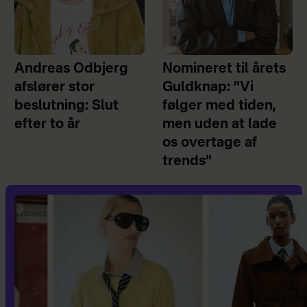
slikposer, billetter til Bakken Bears og
et juletræ. Julehjælpen gives til enlige
forsørgere eller par med børn, der er
økonomisk trængte og har
Andreas Odbjerg
Nomineret til årets
folkeregisteradresse i Århus
afslører stor
Guldknap: ”Vi
Kommune.
beslutning: Slut
følger med tiden,
efter to år
men uden at lade
Hvornår
: Ansøgningsfrist den 22.
os overtage af
november 2025.
trends”
Hvordan
: Ansøgningsskema kan
findes
her
.
Børnenes kontor i Randers
Hvad
: Yder støtte til børnefamilier i
Randers Kommune, der ikke har de
fornødne økonomiske rammer til at