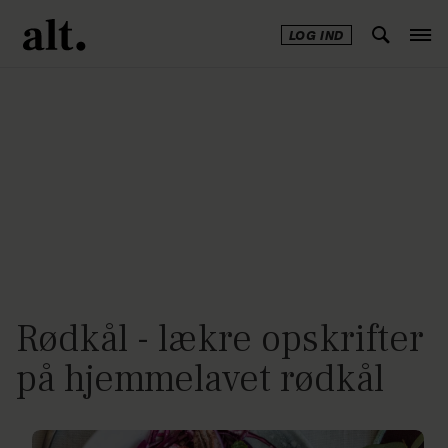
LOG IND
Annonce
Rødkål - lækre opskrifter
på hjemmelavet rødkål