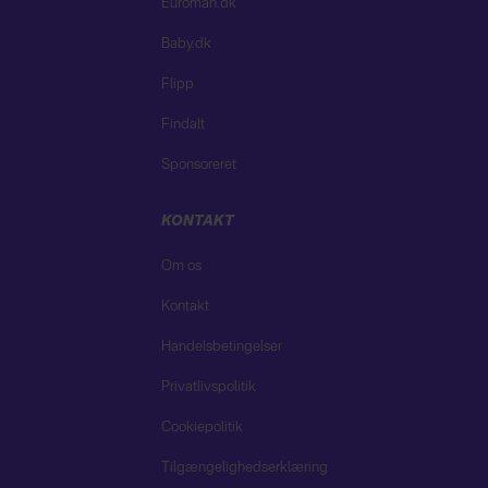
Euroman.dk
Baby.dk
Flipp
Findalt
Sponsoreret
KONTAKT
Om os
Kontakt
Handelsbetingelser
Privatlivspolitik
Cookiepolitik
Tilgængelighedserklæring