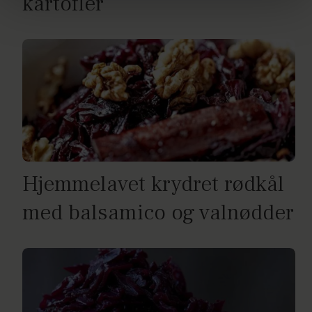
kartofler
dine personoplysninger i forbindelse hermed i både
vores
privatlivspolitik
og
cookiepolitik
.
Hjemmelavet krydret rødkål
med balsamico og valnødder