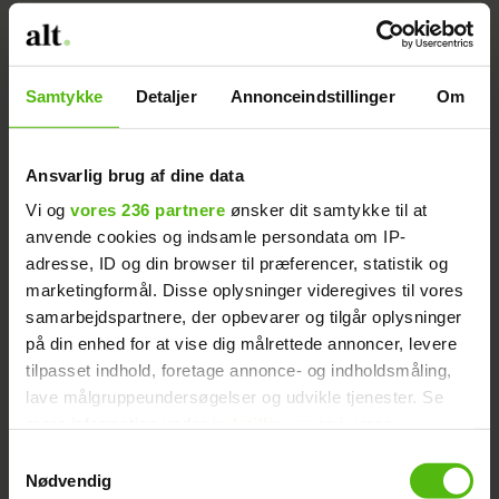
Samtykke
Detaljer
Annonceindstillinger
Om
Ansvarlig brug af dine data
Vi og
vores 236 partnere
ønsker dit samtykke til at
Risotto med rødkål og
anvende cookies og indsamle persondata om IP-
adresse, ID og din browser til præferencer, statistik og
pancetta
marketingformål. Disse oplysninger videregives til vores
samarbejdspartnere, der opbevarer og tilgår oplysninger
på din enhed for at vise dig målrettede annoncer, levere
tilpasset indhold, foretage annonce- og indholdsmåling,
lave målgruppeundersøgelser og udvikle tjenester. Se
mere information under
indstillinger
og i vores
persondatapolitik. Du kan altid trække dit samtykke
Samtykkevalg
tilbage eller ændre indstillinger fra vores
Nødvendig