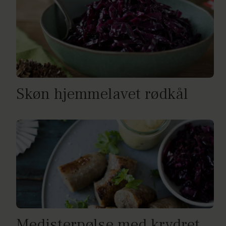
Skøn hjemmelavet rødkål
Medisterpølse med krydret