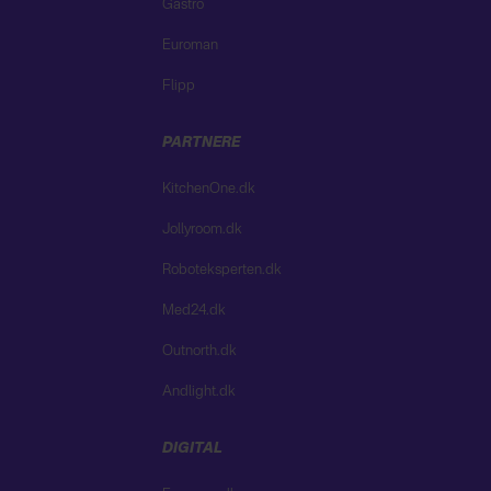
Gastro
Euroman
Flipp
PARTNERE
KitchenOne.dk
Jollyroom.dk
Roboteksperten.dk
Med24.dk
Outnorth.dk
Andlight.dk
DIGITAL