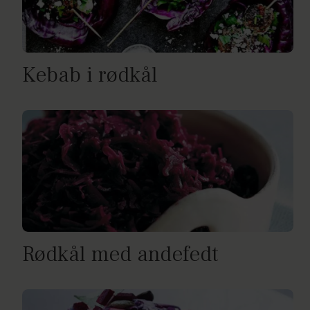
Kebab i rødkål
Rødkål med andefedt