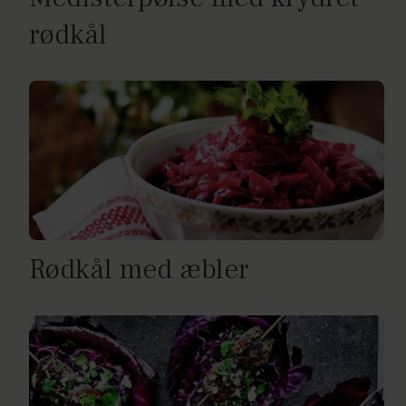
rødkål
Rødkål med æbler