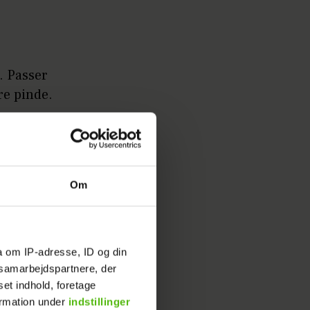
. Passer
re pinde.
 (=
Om
a om IP-adresse, ID og din
s samarbejdspartnere, der
set indhold, foretage
ormation under
indstillinger