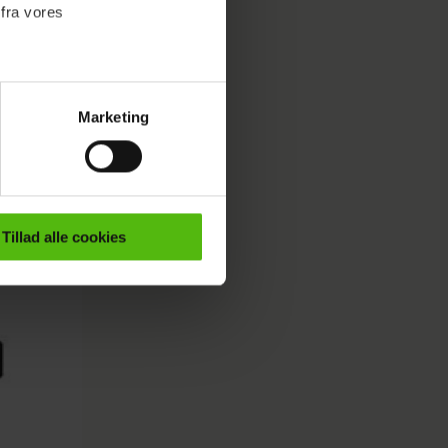
 fra vores
r r.
Marketing
ournalistisk indhold til dig.
emmeside. Vi indsamler data
er samt til brug for
ktioner i forbindelse med
Tillad alle cookies
e mere om vores brug af
 både