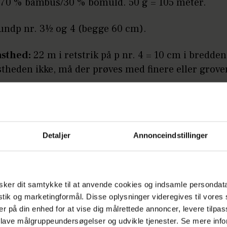
70 % bambus/30 % bomuld. 50 g = 105 meter.
ndp nr. 3½ og 4 (begge 60 cm).
asthed:
22 m i retstrik på p nr. 4 = 10 cm i bredden
stheden ikke, må der prøves med finere eller grove
:
5 (6) 7 (7) knapper.
ker:
Tag 1. m vr løs af og strik sidste m r på hver p
 hver side).
Detaljer
Annonceindstillinger
Annonce
ker dit samtykke til at anvende cookies og indsamle persondat
istik og marketingformål. Disse oplysninger videregives til vore
er på din enhed for at vise dig målrettede annoncer, levere tilpas
 lave målgruppeundersøgelser og udvikle tjenester. Se mere inf