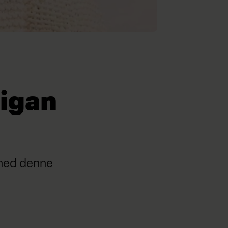
digan
 med denne
.