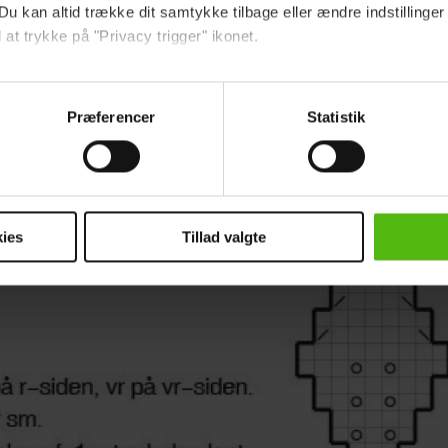
Du kan altid trække dit samtykke tilbage eller ændre indstillinger
 at trykke på "Privacy trigger" ikonet.
ng:
Saml tværlænken mellem 2 m op, og strik den d
ebsitet.
Præferencer
Statistik
indsamle og bruge data for at kunne levere og finansiere relevant j
ookies fra tredjeparter til at at optimere dit besøg på vores hj
t sikre funktionalitet, generere statistik og huske dine præferenc
mere vores reklametiltag på sociale medier og til at vise dig fun
ies
Tillad valgte
dit samtykke tilbage via linket i vores cookiepolitik. Du kan læs
og behandling af dine personoplysninger i forbindelse hermed i
okiepolitik
.