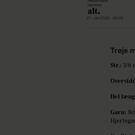
Håndarbejde
Hjemmet
21. Jan 2020 - 06:00
Trøje 
Str.:
3/6 m
Overvid
Hel læng
Garn:
Bom
Hjertega