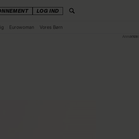
ONNEMENT
LOG IND
ig
Eurowoman
Vores Børn
Annonce