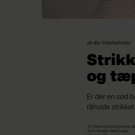
alt.dk
Håndarbejde
Strikk
og tæ
Er der en sød 
råhvide strikket
Af: Sanne Fjalland og Betina 
Foto: Amager Strik Design