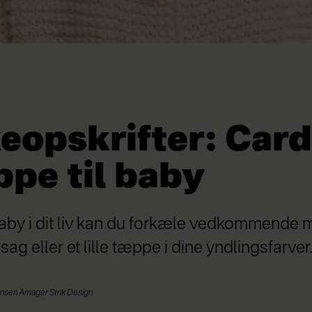
eopskrifter: Car
ppe til baby
baby i dit liv kan du forkæle vedkommende
 sag eller et lille tæppe i dine yndlingsfarver
Jønsen Amager Strik Design