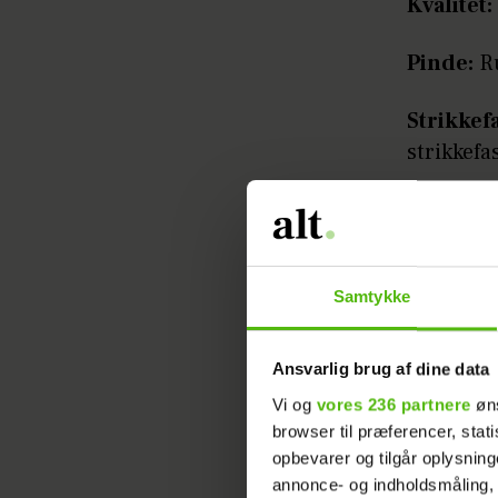
Kvalitet:
Pinde:
Ru
Strikkef
strikkefa
Tilbehør
Kantmas
lænke-m i
Samtykke
Ansvarlig brug af dine data
Vi og
vores 236 partnere
øns
browser til præferencer, stat
opbevarer og tilgår oplysning
annonce- og indholdsmåling,