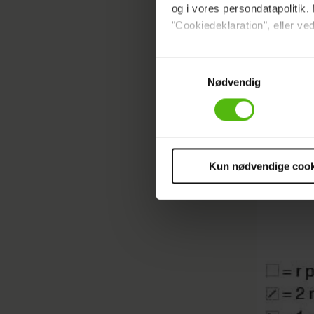
og i vores persondatapolitik. 
"Cookiedeklaration", eller ved
Udtagni
Dine valg anvendes på hele w
Samtykkevalg
Nødvendig
Vi ønsker dit samtykke til at 
Vi anvender egne cookies og c
om IP, ID og din browser for a
markedsføring, så vi kan opti
sociale medier.
Kun nødvendige cook
Du kan til enhver tid trække 
cookies, samarbejdspartnere 
vores
privatlivspolitik
og
co