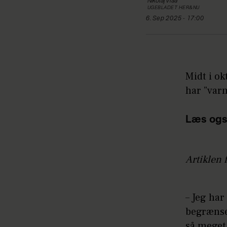
Nikolaj
Vraa
UGEBLADET HER&NU
6. Sep 2025 - 17:00
Midt i o
har ”varm
Læs ogs
Artiklen 
– Jeg har
begrænse
så meget 