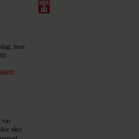
 dag, hun
il.
søger
t var
der sker
 gammel