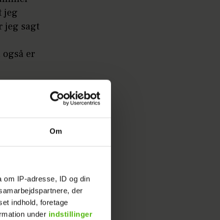
t jeg
r jeg sagt
 også er
Om
elt
a om IP-adresse, ID og din
s samarbejdspartnere, der
 til at
set indhold, foretage
ormation under
indstillinger