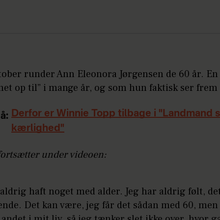
ktober runder Ann Eleonora Jørgensen de 60 år. En
et op til” i mange år, og som hun faktisk ser frem t
Derfor er Winnie Topp tilbage i "Landmand 
å:
kærlighed"
fortsætter under videoen:
 aldrig haft noget med alder. Jeg har aldrig følt, de
nde. Det kan være, jeg får det sådan med 60, men 
andet i mit liv, så jeg tænker slet ikke over, hvor