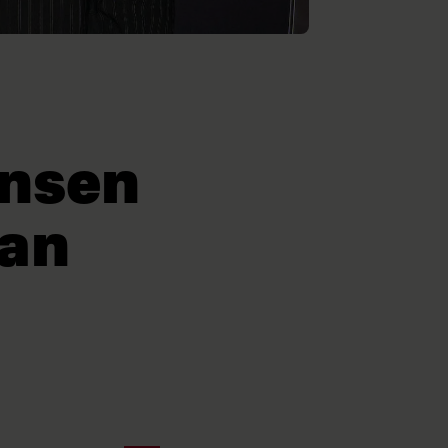
ensen
dan