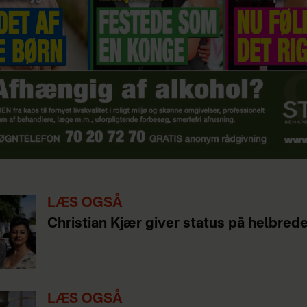
LÆS OGSÅ
Christian Kjær giver status på helbred
LÆS OGSÅ