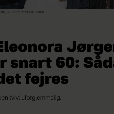
rla, 31.
Foto: Peter Hauerbach
Eleonora Jørg
r snart 60: Så
det fejres
den tvivl uforglemmelig.