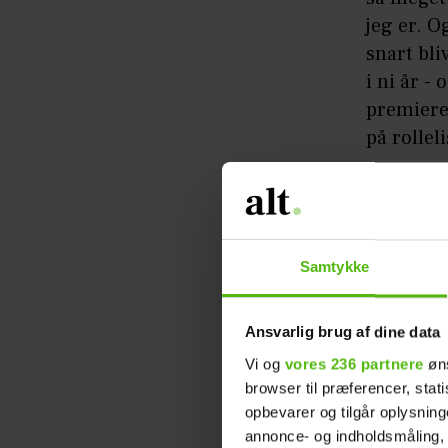
jeg er. O
snart bli
i ni år -
premiere
på rollel
Samtykke
Osvald, 2
Ansvarlig brug af dine data
sikkert 
Vi og
vores 236 partnere
øns
browser til præferencer, stat
- Jeg tæn
opbevarer og tilgår oplysning
ske lidt 
annonce- og indholdsmåling,