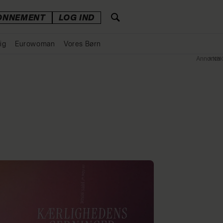
ONNEMENT
LOG IND
ig
Eurowoman
Vores Børn
Annonce