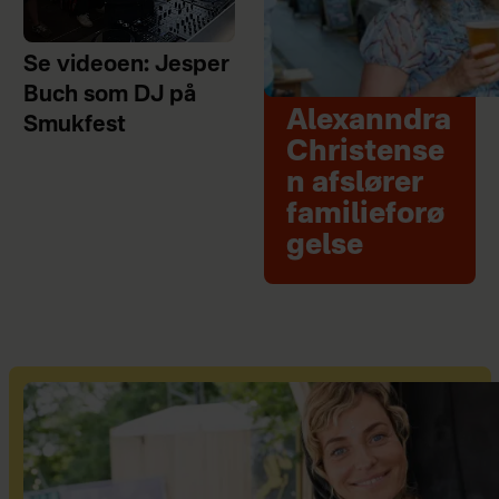
Se videoen: Jesper
Buch som DJ på
Alexanndra
Smukfest
Christense
n afslører
familieforø
gelse