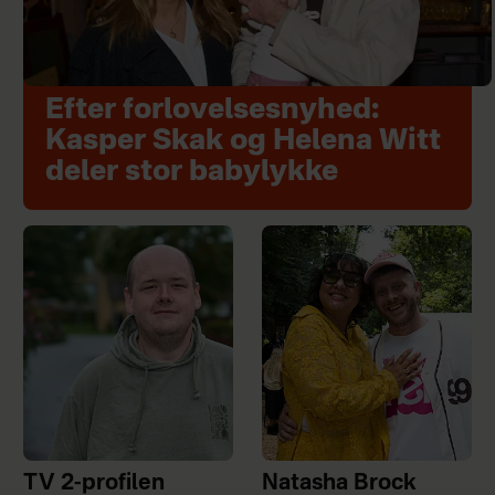
Efter forlovelsesnyhed:
Kasper Skak og Helena Witt
deler stor babylykke
TV 2-profilen
Natasha Brock