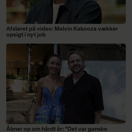
Afsløret på video: Melvin Kakooza vækker
opsigt i nyt job
Åbner op om hårdt år: "Det var ganske