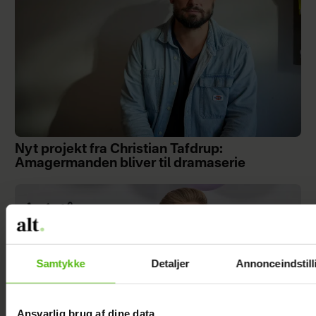
Nyt projekt fra Christian Tafdrup:
Amagermanden bliver til dramaserie
Samtykke
Detaljer
Annonceindstill
Ansvarlig brug af dine data