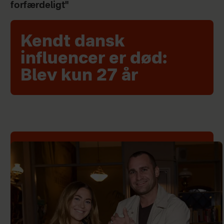
forfærdeligt"
Kendt dansk
influencer er død:
Blev kun 27 år