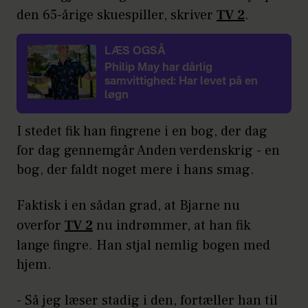
den 65-årige skuespiller, skriver
TV 2
.
LÆS OGSÅ
Philip May har dårlig
samvittighed: Har levet på en
løgn
I stedet fik han fingrene i en bog, der dag
for dag gennemgår Anden verdenskrig - en
bog, der faldt noget mere i hans smag.
Faktisk i en sådan grad, at Bjarne nu
overfor
TV 2
nu indrømmer, at han fik
lange fingre. Han stjal nemlig bogen med
hjem.
- Så jeg læser stadig i den, fortæller han til