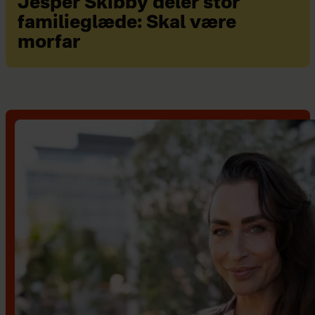
Jesper Skibby deler stor
familieglæde: Skal være
morfar