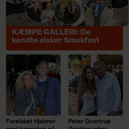
KÆMPE GALLERI: De
kendte elsker Smukfest
Forelsket Hjalmer
Peter Qvortrup