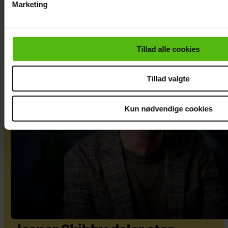
Marketing
Du kan til enhver tid trække dit samtykke tilbage via linket i 
læse mere om vores brug af cookies, samarbejdspartnere og
personoplysninger i forbindelse hermed i både
Tillad alle cookies
vores
privatlivspolitik
og
cookiepolitik
.
Tillad valgte
Kun nødvendige cookies