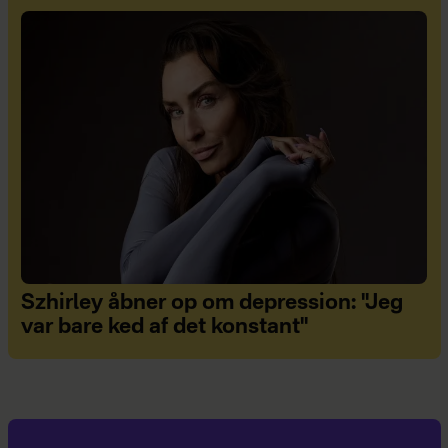
Szhirley åbner op om depression: "Jeg
var bare ked af det konstant"