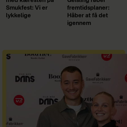
med kæresten på
Geisling røber
Smukfest: Vi er
fremtidsplaner:
lykkelige
Håber at få det
igennem