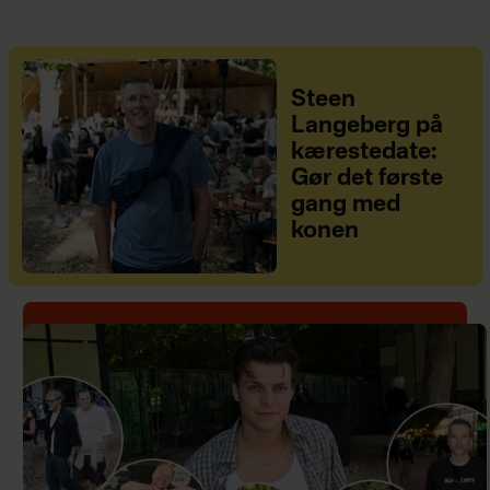
Steen
Langeberg på
kærestedate:
Gør det første
gang med
konen