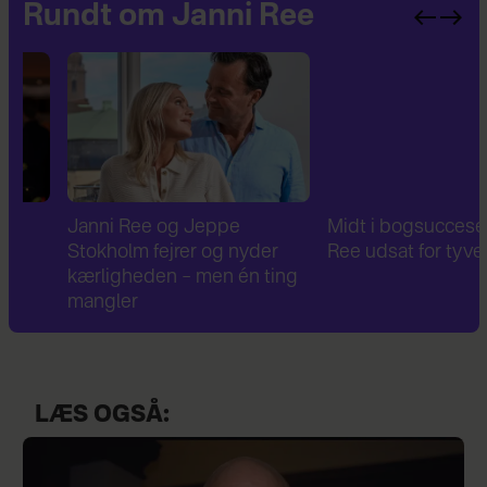
Rundt om Janni Ree
Janni Ree og Jeppe
Midt i bogsuccesen: Ja
Stokholm fejrer og nyder
Ree udsat for tyveri
kærligheden – men én ting
mangler
LÆS OGSÅ: