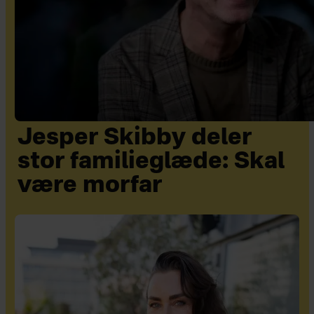
Jesper Skibby deler
stor familieglæde: Skal
være morfar