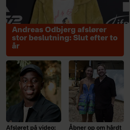
Andreas Odbjerg afslører
stor beslutning: Slut efter to
år
Afsløret på video:
Åbner op om hårdt