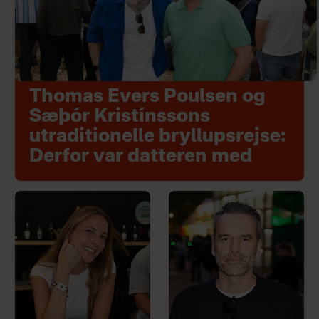
Thomas Evers Poulsen og
Sæþór Kristínssons
utraditionelle bryllupsrejse:
Derfor var datteren med