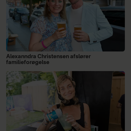
Alexanndra Christensen afslører
familieforøgelse