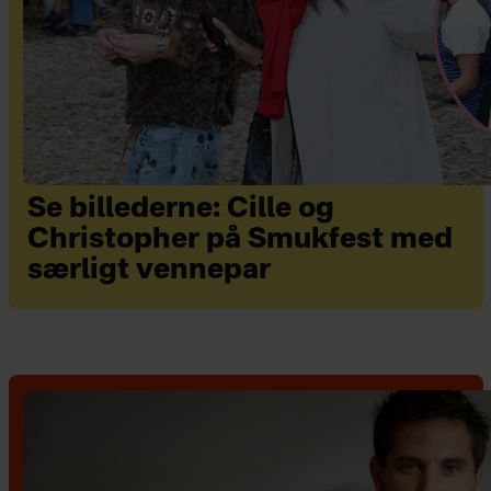
Se billederne: Cille og
Christopher på Smukfest med
særligt vennepar