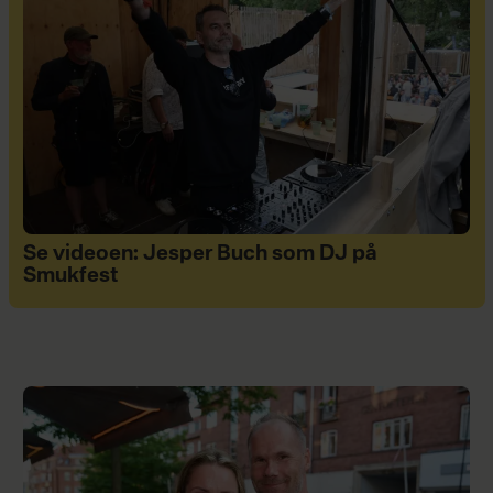
Se videoen: Jesper Buch som DJ på
Smukfest