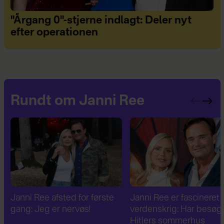
"Årgang 0"-stjerne indlagt: Deler nyt
efter operationen
Rundt om Janni Ree
Janni Ree er fascineret af 2.
Janni Ree bryder
verdenskrig: Har besøgt
tavsheden: "Det er
Hitlers sommerhus
fuldstændig absurd"