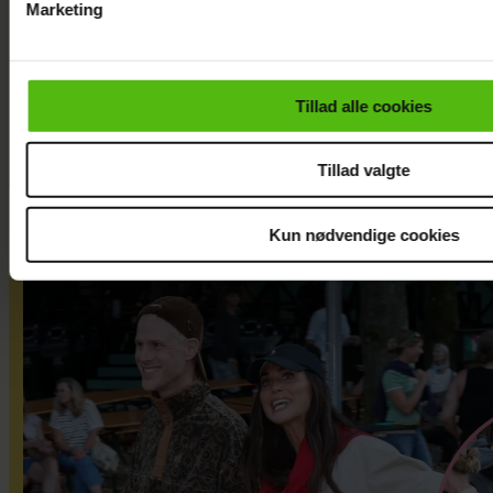
afsted for
Marketing
første gang:
Du kan til enhver tid trække dit samtykke tilbage via linket i 
Jeg er nervøs!
læse mere om vores brug af cookies, samarbejdspartnere og
personoplysninger i forbindelse hermed i både
Tillad alle cookies
vores
privatlivspolitik
og
cookiepolitik
.
Tillad valgte
Kun nødvendige cookies