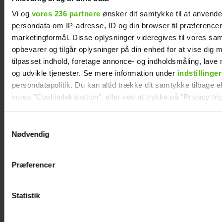
Vi og
vores 236 partnere
ønsker dit samtykke til at anvend
persondata om IP-adresse, ID og din browser til præferencer, 
marketingformål. Disse oplysninger videregives til vores sa
opbevarer og tilgår oplysninger på din enhed for at vise dig 
tilpasset indhold, foretage annonce- og indholdsmåling, lav
og udvikle tjenester. Se mere information under
indstillinger
persondatapolitik. Du kan altid trække dit samtykke tilbage ell
vores "Cookiedeklaration", eller ved at trykke på "Privacy trig
Dine valg anvendes på hele websitet.
Samtykkevalg
Nødvendig
Natasha Brock mødte sin mand på
Vi ønsker dit samtykke til at indsamle og bruge data for at k
Skanderborg
relevant journalistisk indhold til dig.
Præferencer
Vi anvender egne cookies og cookies fra tredjeparter til at a
vores hjemmeside. Vi indsamler data om IP, ID og din browser 
generere statistik og huske dine præferencer samt til brug fo
Statistik
optimere vores reklametiltag på sociale medier og til at vise d
Janni Ree
med sociale medier.