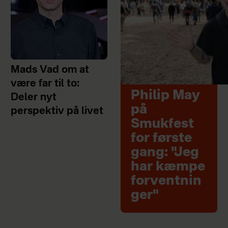
Mads Vad om at
være far til to:
Philip May
Deler nyt
på
perspektiv på livet
Smukfest
for første
gang: "Jeg
har kæmpe
forventnin
ger"