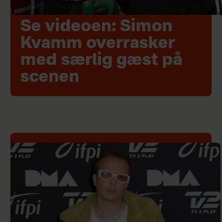
Se videoen: Simon
Kvamm overrasker
med særlig gæst på
scenen