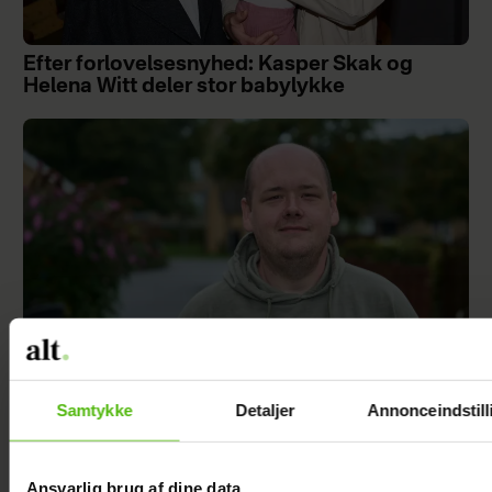
Efter forlovelsesnyhed: Kasper Skak og
Helena Witt deler stor babylykke
Samtykke
Detaljer
Annonceindstill
TV 2-profilen Stefan Jepsen ramt af
nyresvigt
Ansvarlig brug af dine data