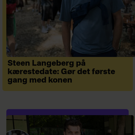
Steen Langeberg på
kærestedate: Gør det første
gang med konen