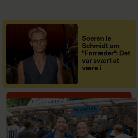
Soeren le
Schmidt om
"Forræder": Det
var svært at
være i