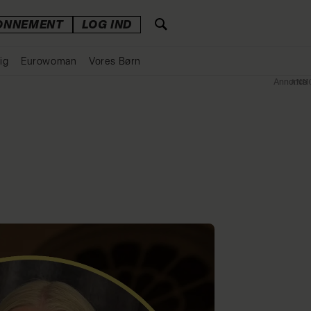
ONNEMENT
LOG IND
ig
Eurowoman
Vores Børn
Annonce