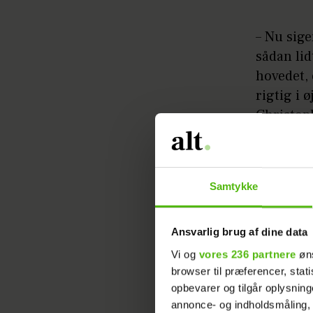
– Nu sig
sådan lid
hovedet, 
rigtig i 
Christoph
– Det kør
mangle li
Samtykke
stedet fo
– Ja okay
Ansvarlig brug af dine data
nu, lyde
Vi og
vores 236 partnere
øns
browser til præferencer, stat
– Jeg sig
opbevarer og tilgår oplysning
følelse, 
annonce- og indholdsmåling,