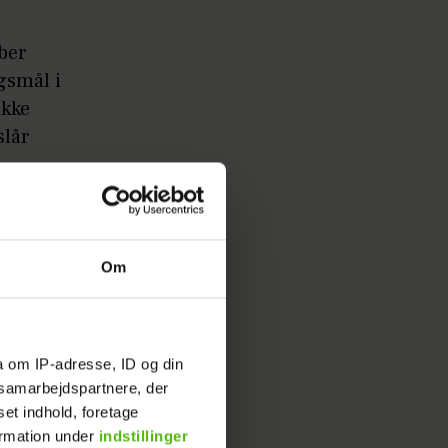
ber
gsmål i
ikke
slår
 godt
et, i
Om
du dræber
a om IP-adresse, ID og din
s samarbejdspartnere, der
den
set indhold, foretage
.
ormation under
indstillinger