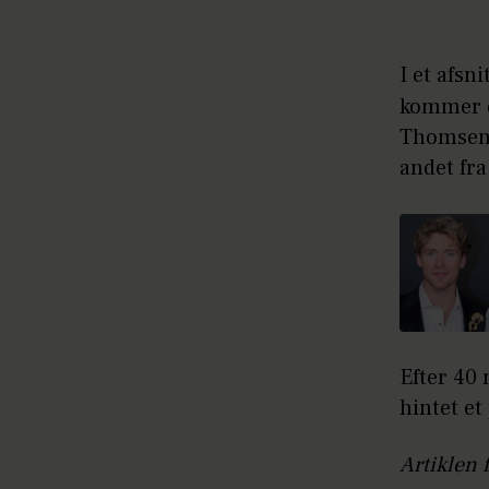
I et afsni
kommer d
Thomsen 
andet fr
Efter 40 
hintet et
Artiklen 