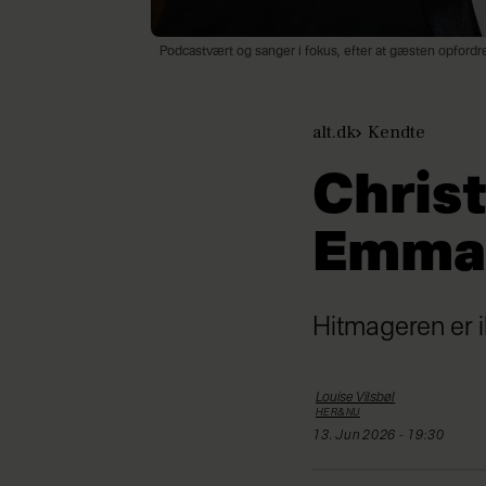
Podcastvært og sanger i fokus, efter at gæsten opfordrer
alt.dk
Kendte
Chris
Emma"
Hitmageren er ik
Louise
Vilsbøl
HER&NU
13. Jun 2026 - 19:30