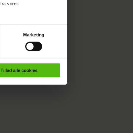
 fra vores
mindre
Marketing
ournalistisk indhold til dig.
emmeside. Vi indsamler data
er samt til brug for
 at jeg
ktioner i forbindelse med
r sig.
Tillad alle cookies
e mere om vores brug af
 både