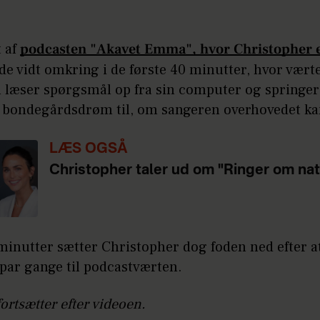
t af
podcasten "Akavet Emma", hvor Christopher 
e vidt omkring i de første 40 minutter, hvor væ
læser spørgsmål op fra sin computer og springer
a bondegårdsdrøm til, om sangeren overhovedet ka
LÆS OGSÅ
Christopher taler ud om "Ringer om nat
minutter sætter Christopher dog foden ned efter a
 par gange til podcastværten.
fortsætter efter videoen.