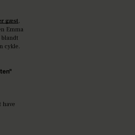
er gæst
,
rten Emma
 blandt
n cykle.
ten"
t have