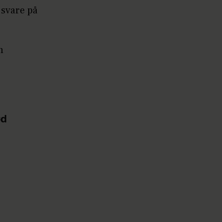
l svare på
n
ød