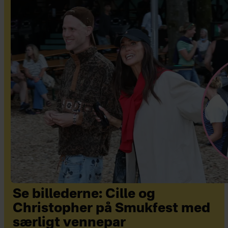
Se billederne: Cille og
Christopher på Smukfest med
særligt vennepar