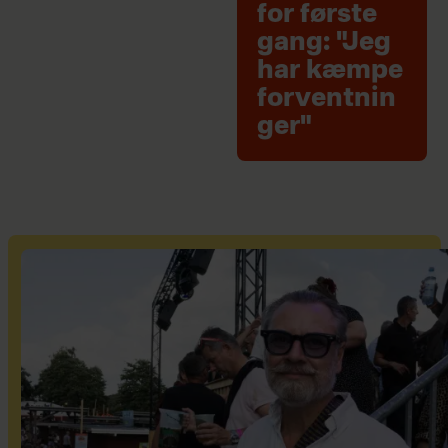
for første
gang: "Jeg
har kæmpe
forventnin
ger"