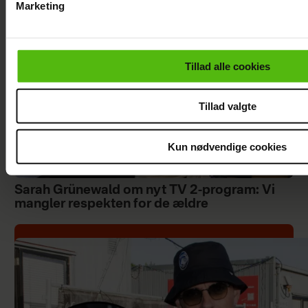
Marketing
Du kan til enhver tid trække dit samtykke tilbage via linket i 
læse mere om vores brug af cookies, samarbejdspartnere og
personoplysninger i forbindelse hermed i både
Tillad alle cookies
vores
privatlivspolitik
og
cookiepolitik
.
Tillad valgte
Kun nødvendige cookies
Sarah Grünewald om nyt TV 2-program: Vi
mangler respekten for de ældre