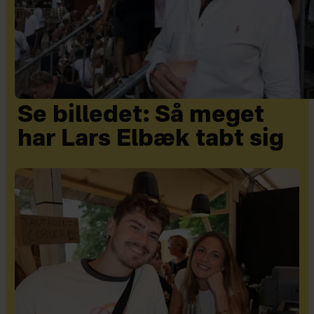
Se billedet: Så meget
har Lars Elbæk tabt sig