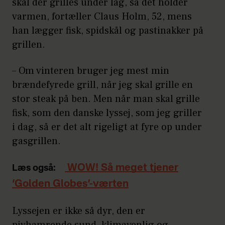
skal der grilles under låg, så det holder
varmen, fortæller Claus Holm, 52, mens
han lægger fisk, spidskål og pastinakker på
grillen.
– Om vinteren bruger jeg mest min
brændefyrede grill, når jeg skal grille en
stor steak på ben. Men når man skal grille
fisk, som den danske lyssej, som jeg griller
i dag, så er det alt rigeligt at fyre op under
gasgrillen.
WOW! Så meget tjener
Læs også:
‘Golden Globes’-værten
Lyssejen er ikke så dyr, den er
pivhamrende sund, klimavenlig og