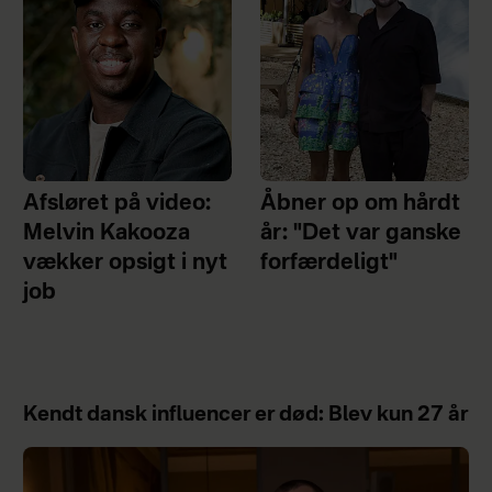
Afsløret på video:
Åbner op om hårdt
Melvin Kakooza
år: "Det var ganske
vækker opsigt i nyt
forfærdeligt"
job
Kendt dansk influencer er død: Blev kun 27 år