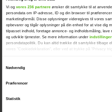
Vi og
vores 236 partnere
ønsker dit samtykke til at anvend
persondata om IP-adresse, ID og din browser til præferencer, 
marketingformål. Disse oplysninger videregives til vores sa
opbevarer og tilgår oplysninger på din enhed for at vise dig 
tilpasset indhold, foretage annonce- og indholdsmåling, lav
og udvikle tjenester. Se mere information under
indstillinger
persondatapolitik. Du kan altid trække dit samtykke tilbage ell
vores "Cookiedeklaration", eller ved at trykke på "Privacy trig
Dine valg anvendes på hele websitet.
Samtykkevalg
Nødvendig
Vi ønsker dit samtykke til at indsamle og bruge data for at k
relevant journalistisk indhold til dig.
Præferencer
Vi anvender egne cookies og cookies fra tredjeparter til at a
vores hjemmeside. Vi indsamler data om IP, ID og din browser 
Alexanndra Christensen afslører
generere statistik og huske dine præferencer samt til brug fo
Statistik
familieforøgelse
optimere vores reklametiltag på sociale medier og til at vise d
med sociale medier.