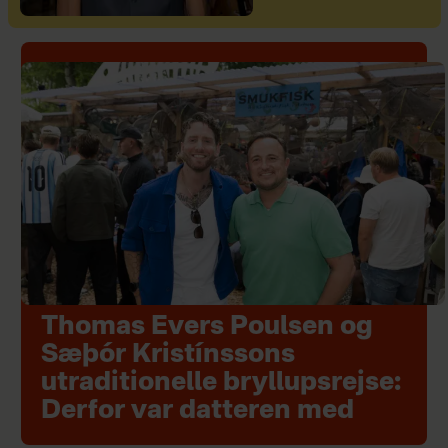
Thomas Evers Poulsen og
Sæþór Kristínssons
utraditionelle bryllupsrejse:
Derfor var datteren med