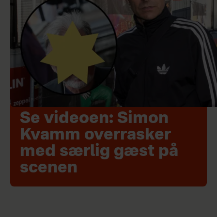
Se videoen: Simon
Kvamm overrasker
med særlig gæst på
scenen