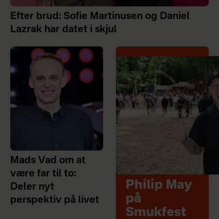
Efter brud: Sofie Martinusen og Daniel
Lazrak har datet i skjul
Mads Vad om at
være far til to:
Philip May
Deler nyt
på
perspektiv på livet
Smukfest