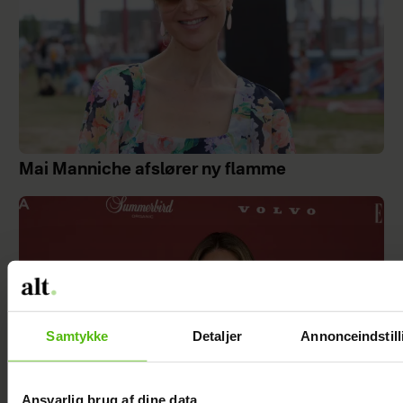
Mai Manniche afslører ny flamme
Samtykke
Detaljer
Annonceindstill
Ansvarlig brug af dine data