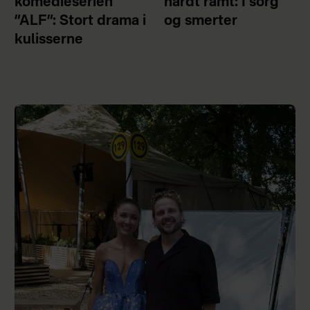
komedieserien
hårdt ramt: I sorg
”ALF”: Stort drama i
og smerter
kulisserne