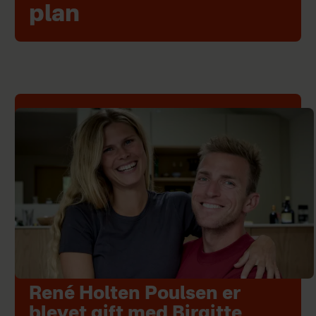
plan
René Holten Poulsen er
blevet gift med Birgitte