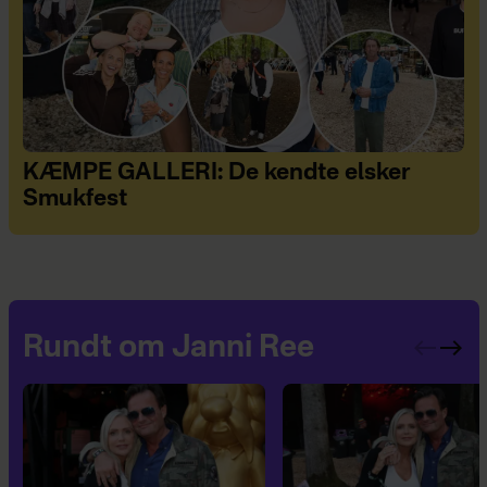
KÆMPE GALLERI: De kendte elsker
Smukfest
Rundt om Janni Ree