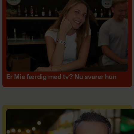
Er Mie færdig med tv? Nu svarer hun