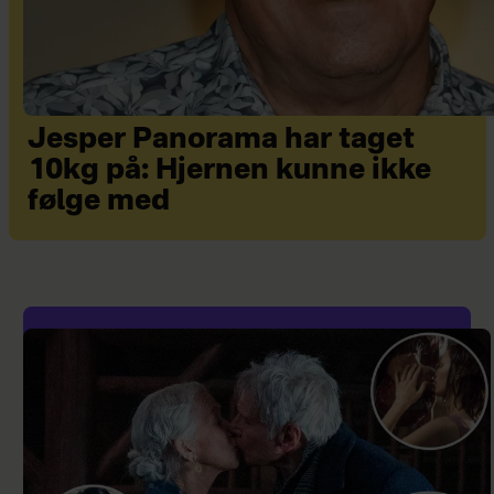
Jesper Panorama har taget
10kg på: Hjernen kunne ikke
følge med