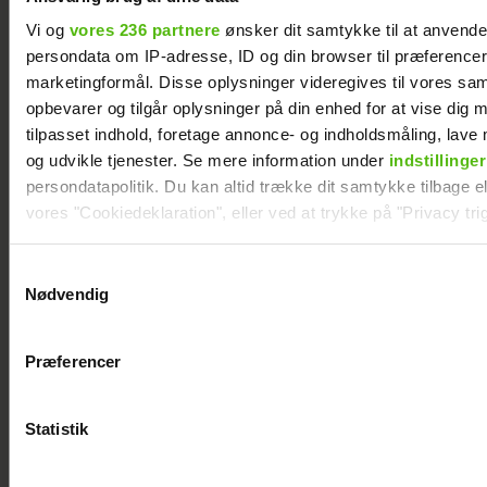
Vi og
vores 236 partnere
ønsker dit samtykke til at anvend
persondata om IP-adresse, ID og din browser til præferencer, 
Mathilde Gøhler fortæller om bruddet med
marketingformål. Disse oplysninger videregives til vores sa
Remee: Var gået fra hinanden før
opbevarer og tilgår oplysninger på din enhed for at vise dig 
graviditeten
tilpasset indhold, foretage annonce- og indholdsmåling, lav
og udvikle tjenester. Se mere information under
indstillinger
persondatapolitik. Du kan altid trække dit samtykke tilbage ell
vores "Cookiedeklaration", eller ved at trykke på "Privacy trig
Dine valg anvendes på hele websitet.
Samtykkevalg
Nødvendig
Vi ønsker dit samtykke til at indsamle og bruge data for at k
relevant journalistisk indhold til dig.
Præferencer
Vi anvender egne cookies og cookies fra tredjeparter til at a
vores hjemmeside. Vi indsamler data om IP, ID og din browser 
generere statistik og huske dine præferencer samt til brug fo
Statistik
optimere vores reklametiltag på sociale medier og til at vise d
Afslører familieforøgelse: Philine Roepstorff
med sociale medier.
og Jacob Bruun Larsen venter barn nummer