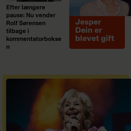
Efter længere
pause: Nu vender
Jesper
Rolf Sørensen
Dein er
tilbage i
blevet gift
kommentatorbokse
n