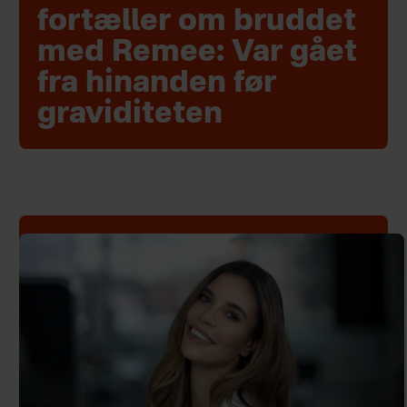
fortæller om bruddet
med Remee: Var gået
fra hinanden før
graviditeten