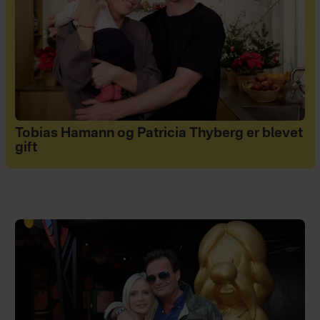
Tobias Hamann og Patricia Thyberg er blevet
gift