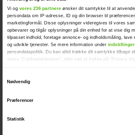
svært at være i
Vi og
vores 236 partnere
ønsker dit samtykke til at anvend
persondata om IP-adresse, ID og din browser til præferencer, 
marketingformål. Disse oplysninger videregives til vores sa
opbevarer og tilgår oplysninger på din enhed for at vise dig 
tilpasset indhold, foretage annonce- og indholdsmåling, lav
og udvikle tjenester. Se mere information under
indstillinger
persondatapolitik. Du kan altid trække dit samtykke tilbage ell
vores "Cookiedeklaration", eller ved at trykke på "Privacy trig
Dine valg anvendes på hele websitet.
Samtykkevalg
Nødvendig
Vi ønsker dit samtykke til at indsamle og bruge data for at k
relevant journalistisk indhold til dig.
Thomas Evers Poulsen og Sæþór
Præferencer
Vi anvender egne cookies og cookies fra tredjeparter til at a
Kristínssons utraditionelle bryllupsrejse:
Derfor var datteren med
vores hjemmeside. Vi indsamler data om IP, ID og din browser 
generere statistik og huske dine præferencer samt til brug fo
Statistik
optimere vores reklametiltag på sociale medier og til at vise d
med sociale medier.