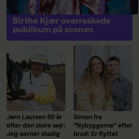
Birthe Kjær overraskede
publikum på scenen
Jørn Laursen 50 år
Simon fra
efter den store sejr:
“Nybyggerne” efter
Jeg savner stadig
brud: Er flyttet