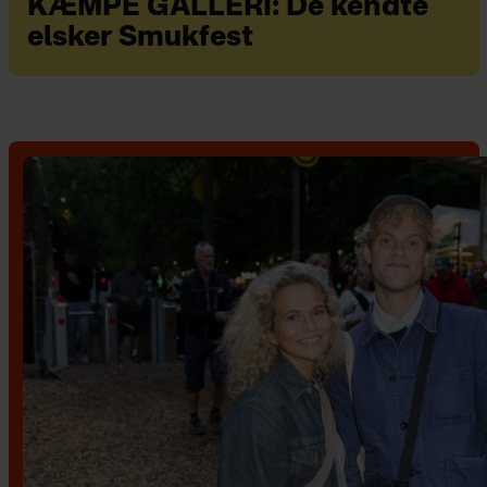
KÆMPE GALLERI: De kendte
elsker Smukfest