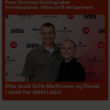
Peter Qvortrup Geisling røber
fremtidsplaner: Håber at få det igennem
Efter brud: Sofie Martinusen og Daniel
Lazrak har datet i skjul