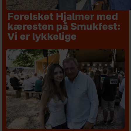
Forelsket Hjalmer med
kæresten på Smukfest:
Vi er lykkelige