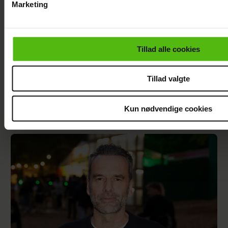
Marketing
Du kan til enhver tid trække dit samtykke tilbage via linket i 
læse mere om vores brug af cookies, samarbejdspartnere og
personoplysninger i forbindelse hermed i både
Tillad alle cookies
vores
privatlivspolitik
og
cookiepolitik
.
Tillad valgte
Kun nødvendige cookies
Er Mie færdig med tv? Nu svarer hun