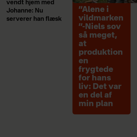
vendt hjem med
”Alene i
Johanne: Nu
vildmarken
serverer han flæsk
”-Niels sov
så meget,
at
produktion
en
frygtede
for hans
liv: Det var
en del af
min plan