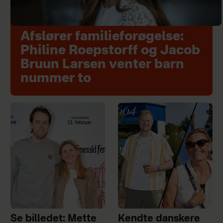
Afslører familieforøgelse:
Philine Roepstorff og Jacob
Bruun Larsen venter barn
nummer to
Se billedet: Mette
Kendte danskere