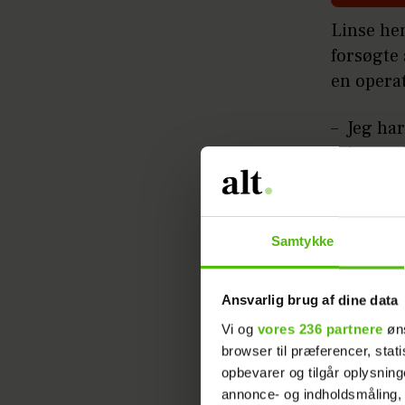
Linse hen
forsøgte
en operat
– Jeg har
min over
det er s
Læs ogs
Samtykke
Ansvarlig brug af dine data
Vi og
vores 236 partnere
øns
browser til præferencer, stat
opbevarer og tilgår oplysning
annonce- og indholdsmåling,