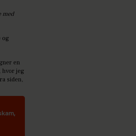
de med
e og
igner en
, hvor jeg
ra siden,
skam,