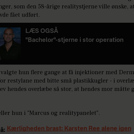
ger, som den 58-årige realitystjerne ville ønske, a
vde fået udført.
LÆS OGSÅ
"Bachelor"-stjerne i stor operation
valgte hun flere gange at få injektioner med Derm
or restylane med bitte små plastikkugler - i overl
lev hendes overlæbe så stor, at hendes mor måtte 
ller hun i "Marcus og realitypanelet".
Kærligheden brast: Karsten Ree alene igen
å: