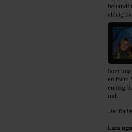
behandlin
aldrig ha
Som ung 
en form f
en dag b
ind.
Det fortæ
Læs ogs