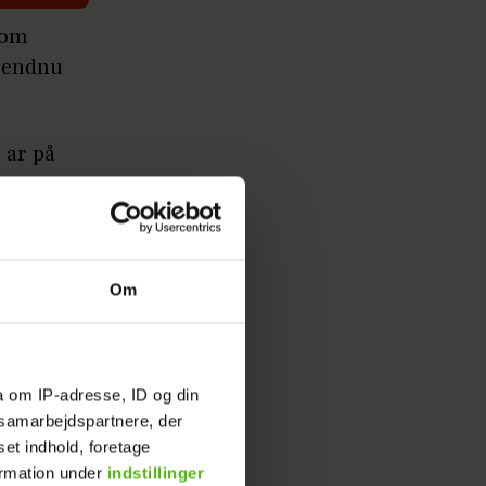
som
d endnu
.
 ar på
 i, men
er
Om
a om IP-adresse, ID og din
s samarbejdspartnere, der
set indhold, foretage
ormation under
indstillinger