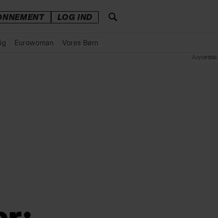
ONNEMENT
LOG IND
ig
Eurowoman
Vores Børn
Annonce