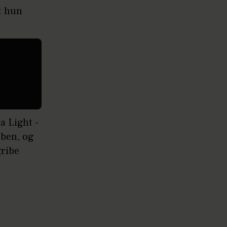
t hun
a Light -
æben, og
gribe