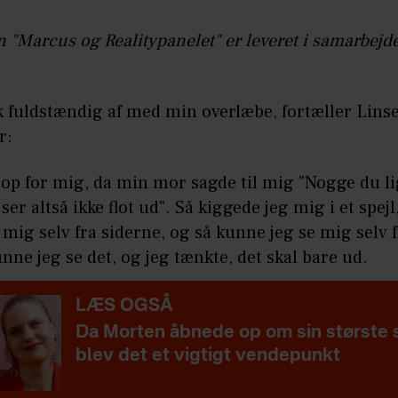
 "Marcus og Realitypanelet" er leveret i samarbej
k fuldstændig af med min overlæbe, fortæller Lins
er:
 op for mig, da min mor sagde til mig "Nogge du l
 ser altså ikke flot ud". Så kiggede jeg mig i et spejl
mig selv fra siderne, og så kunne jeg se mig selv f
nne jeg se det, og jeg tænkte, det skal bare ud.
LÆS OGSÅ
Da Morten åbnede op om sin største 
blev det et vigtigt vendepunkt