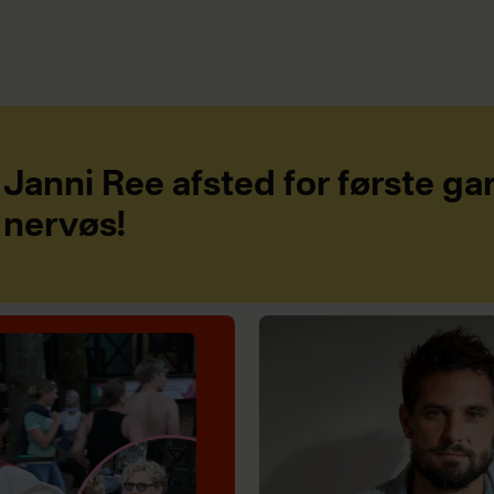
Janni Ree afsted for første ga
nervøs!