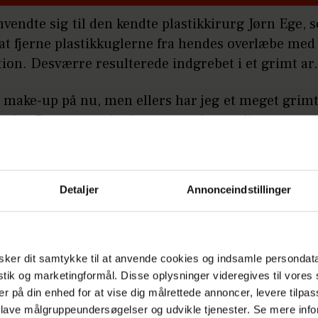
vendte sig til den kendte plastikkirurg Jørn Ege, 
 at fjerne plastikkuglerne fra hendes overlæbe me
ion. Desværre resulterede indgrebet i et grimt ar
 make-up på nu, men ellers har jeg et meget grimt
læbe. Det ser også ud som om, der stadig er noget
impelthen arvæv, der bare kom.
Philip May klar som vært på "Landmand søg
å:
Detaljer
Annonceindstillinger
kærlighed"
Annonce
ker dit samtykke til at anvende cookies og indsamle persondat
istik og marketingformål. Disse oplysninger videregives til vore
er på din enhed for at vise dig målrettede annoncer, levere tilpas
 lave målgruppeundersøgelser og udvikle tjenester. Se mere inf