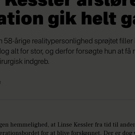
 Kessler afslør
tion gik helt g
58-årige realitypersonlighed sprøjtet filler 
og alt for stor, og derfor forsøgte hun at få 
rurgisk indgreb.
n
gen hemmelighed, at Linse Kessler fra tid til ande
erationsbordet for at blive forskønnet. Der er dog 