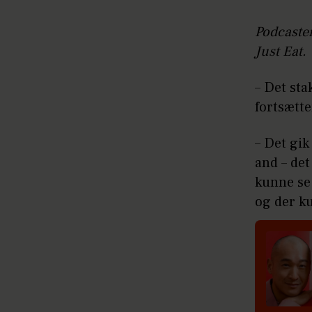
Podcasten
Just Eat.
– Det sta
fortsætt
– Det gik
and – det
kunne se 
og der ku