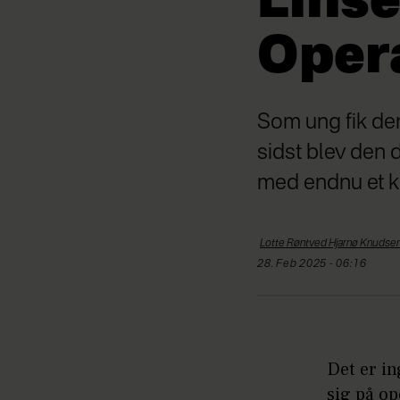
Linse
Opera
Som ung fik den 
sidst blev den d
med endnu et ki
Lotte Røntved Hjarnø
Knudse
28. Feb 2025 - 06:16
Det er in
sig på op