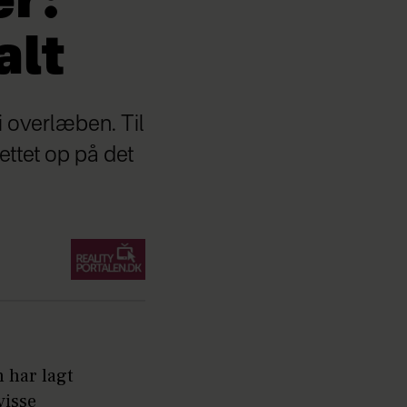
er:
alt
i overlæben. Til
rettet op på det
n har lagt
visse