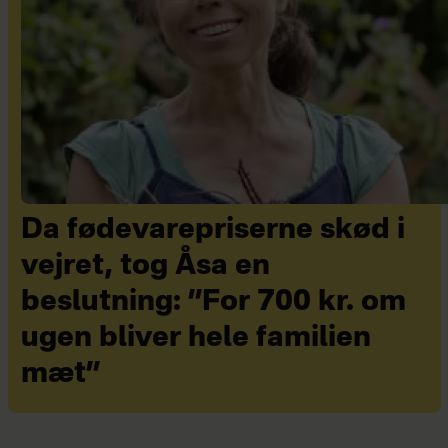
Da fødevarepriserne skød i
vejret, tog Åsa en
beslutning: ”For 700 kr. om
ugen bliver hele familien
mæt”