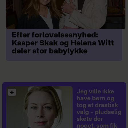
Efter forlovelsesnyhed:
Kasper Skak og Helena Witt
deler stor babylykke
Jeg ville ikke
have børn og
tog et drastisk
valg – pludselig
skete der
noget, som fik