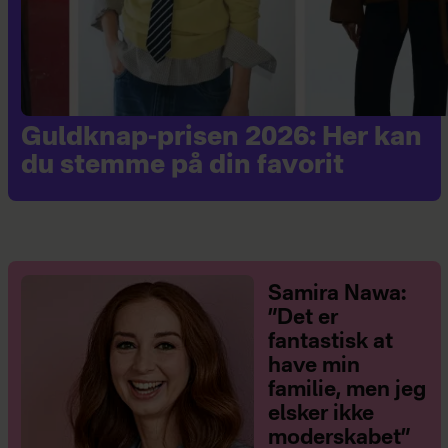
Guldknap-prisen 2026: Her kan
du stemme på din favorit
Samira Nawa:
”Det er
fantastisk at
have min
familie, men jeg
elsker ikke
moderskabet”