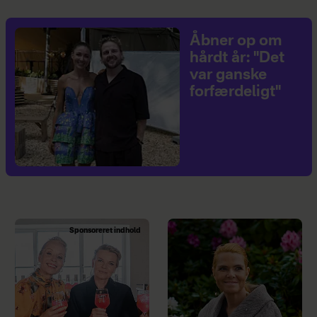
Åbner op om
hårdt år: "Det
var ganske
forfærdeligt"
Sponsoreret indhold