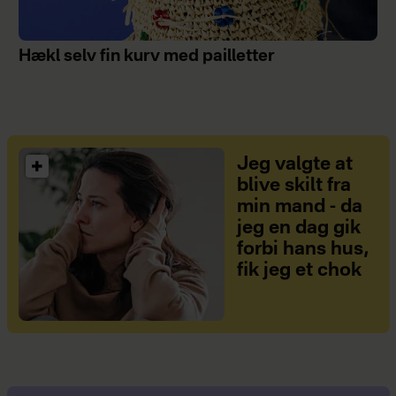
Hækl selv fin kurv med pailletter
Jeg valgte at
blive skilt fra
min mand - da
jeg en dag gik
forbi hans hus,
fik jeg et chok