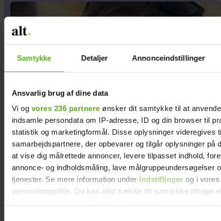
Samtykke
Detaljer
Annonceindstillinger
Ansvarlig brug af dine data
Vi og
vores 236 partnere
ønsker dit samtykke til at anvend
indsamle persondata om IP-adresse, ID og din browser til pr
statistik og marketingformål. Disse oplysninger videregives t
samarbejdspartnere, der opbevarer og tilgår oplysninger på d
at vise dig målrettede annoncer, levere tilpasset indhold, for
annonce- og indholdsmåling, lave målgruppeundersøgelser o
tjenester. Se mere information under
indstillinger
og i vores
At råbe og banke i bordet
persondatapolitik. Du kan altid trække dit samtykke tilbage e
var helt almindeligt for
indstillinger fra vores "Cookiedeklaration", eller ved at trykk
trigger" ikonet.
Maria Jencel, men én
Samtykkevalg