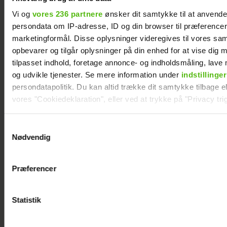
Vi og
vores 236 partnere
ønsker dit samtykke til at anvend
persondata om IP-adresse, ID og din browser til præferencer, 
Albert Harson åbner op: Sådan var det at
marketingformål. Disse oplysninger videregives til vores sa
kysse en mand
opbevarer og tilgår oplysninger på din enhed for at vise dig 
tilpasset indhold, foretage annonce- og indholdsmåling, lav
og udvikle tjenester. Se mere information under
indstillinger
persondatapolitik. Du kan altid trække dit samtykke tilbage ell
vores "Cookiedeklaration", eller ved at trykke på "Privacy trig
Dine valg anvendes på hele websitet.
Samtykkevalg
Nødvendig
Vi ønsker dit samtykke til at indsamle og bruge data for at k
relevant journalistisk indhold til dig.
Præferencer
Vi anvender egne cookies og cookies fra tredjeparter til at a
vores hjemmeside. Vi indsamler data om IP, ID og din browser 
generere statistik og huske dine præferencer samt til brug fo
Statistik
optimere vores reklametiltag på sociale medier og til at vise d
Efter lang pause: Nu bryder Jackie Navarro
tavsheden med stor afsløring
med sociale medier.