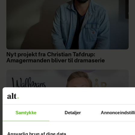
Nyt projekt fra Christian Tafdrup:
Amagermanden bliver til dramaserie
Samtykke
Detaljer
Annonceindstill
Ansvarlig brug af dine data