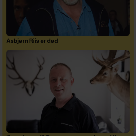
Asbjørn Riis er død