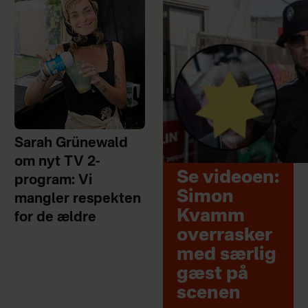
Sarah Grünewald
om nyt TV 2-
Se videoen:
program: Vi
Simon
mangler respekten
Kvamm
for de ældre
overrasker
med særlig
gæst på
scenen