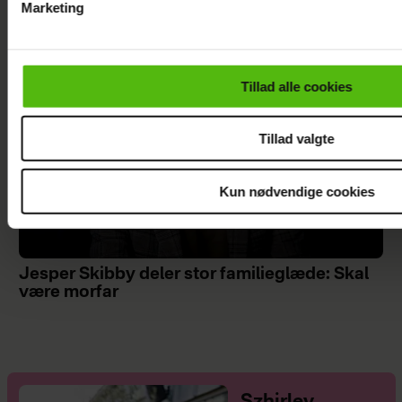
Marketing
Du kan til enhver tid trække dit samtykke tilbage via linket i 
læse mere om vores brug af cookies, samarbejdspartnere og
personoplysninger i forbindelse hermed i både
Tillad alle cookies
vores
privatlivspolitik
og
cookiepolitik
.
Tillad valgte
Kun nødvendige cookies
Jesper Skibby deler stor familieglæde: Skal
være morfar