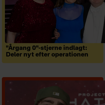
"Årgang 0"-stjerne indlagt:
Deler nyt efter operationen