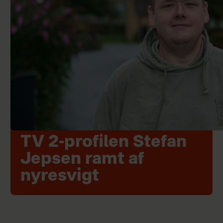
TV 2-profilen Stefan
Jepsen ramt af
nyresvigt