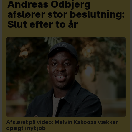
Andreas Odbjerg
afslører stor beslutning:
Slut efter to år
Afsløret på video: Melvin Kakooza vækker
opsigt i nyt job