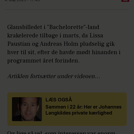
4. May 2025 - 17:43
Glansbilledet i "Bachelorette"-land
krakelerede tilbage i marts, da Lissa
Paustian og Andreas Holm pludselig gik
hver til sit, efter de havde mødt hinanden i
programmet året forinden.
Artiklen fortsætter under videoen...
LÆS OGSÅ
Sammen i 22 år: Her er Johannes
Langkildes private kærlighed
Og lige så vel, som interessen var enorm,