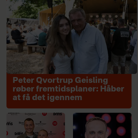
Peter Qvortrup Geisling
røber fremtidsplaner: Håber
at få det igennem