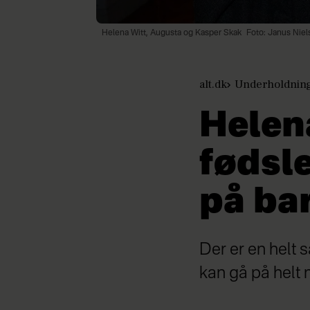
Helena Witt, Augusta og Kasper Skak
Foto: Janus Niel
alt.dk
Underholdnin
Helena
fødsle
på ba
Der er en helt s
kan gå på helt 