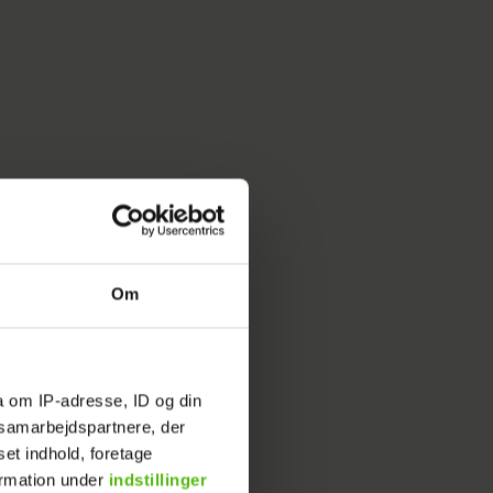
 om sin
Om
n burde
for hun
 gået op
a om IP-adresse, ID og din
s samarbejdspartnere, der
en.
set indhold, foretage
ormation under
indstillinger