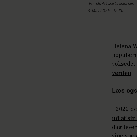
Pernille Adriane
Christensen
4. May 2025 - 15:30
Helena Wi
populære
voksede,
verden
.
Læs ogs
I 2022 de
ud af si
dag lever
sine soc