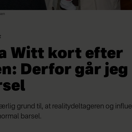
sen
g
 Witt kort efter
n: Derfor går jeg
rsel
ærlig grund til, at realitydeltageren og infl
normal barsel.