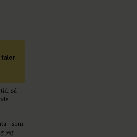
taler
tid, så
ende
ata - som
og jeg