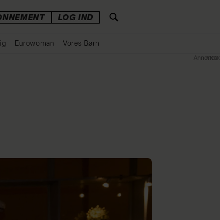
ONNEMENT
LOG IND
ig
Eurowoman
Vores Børn
Annonce