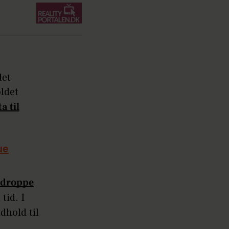
det
ldet
a til
ue
droppe
tid. I
dhold til