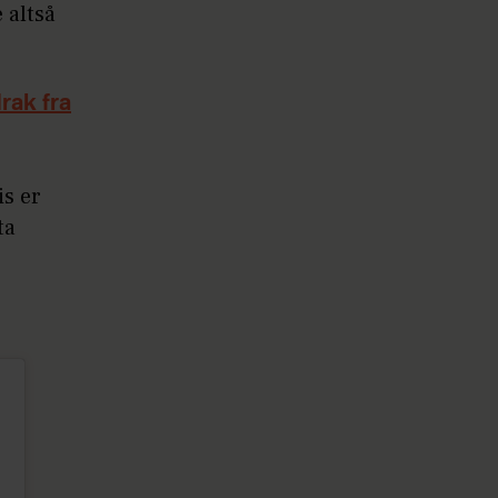
 altså
rak fra
is er
ta