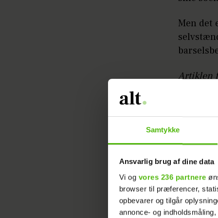
Men det e
selvstænd
barselsb
Artiklen 
Allerede 
fremtidig
Samtykke
Helena få
Ansvarlig brug af dine data
holde bar
ikke bare
Vi og
vores 236 partnere
øns
browser til præferencer, stat
til at ar
opbevarer og tilgår oplysning
annonce- og indholdsmåling,