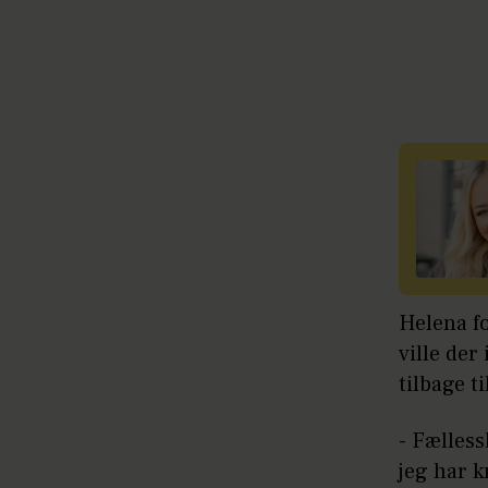
Helena fo
ville der
tilbage ti
- Fælless
jeg har k