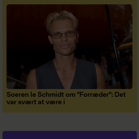
Soeren le Schmidt om "Forræder": Det
var svært at være i