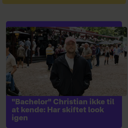
"Bachelor" Christian ikke til
at kende: Har skiftet look
igen