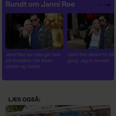
Rundt om Janni Ree
Janni Ree afsted for første
Janni Ree er fascineret a
gang: Jeg er nervøs!
verdenskrig: Har besøg
Hitlers sommerhus
LÆS OGSÅ: