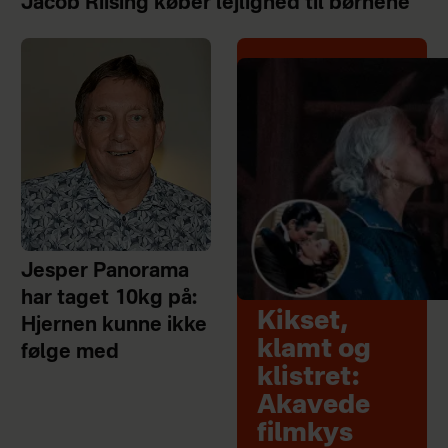
Jacob Riising køber lejlighed til børnene
Jesper Panorama
har taget 10kg på:
Kikset,
Hjernen kunne ikke
klamt og
følge med
klistret:
Akavede
filmkys