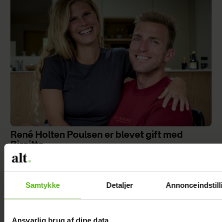
René Holten Poulsen er blevet gift med
Birgitte
Samtykke
Detaljer
Annonceindstill
Ansvarlig brug af dine data