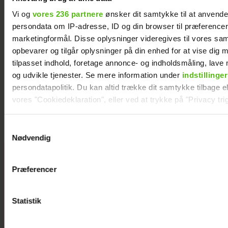
Vi og
vores 236 partnere
ønsker dit samtykke til at anvend
persondata om IP-adresse, ID og din browser til præferencer, 
marketingformål. Disse oplysninger videregives til vores sa
opbevarer og tilgår oplysninger på din enhed for at vise dig 
tilpasset indhold, foretage annonce- og indholdsmåling, lav
og udvikle tjenester. Se mere information under
indstillinger
Karin Salling var hjemme under indbrud: Vil
persondatapolitik. Du kan altid trække dit samtykke tilbage ell
ikke leve i frygt
vores "Cookiedeklaration", eller ved at trykke på "Privacy trig
Dine valg anvendes på hele websitet.
Samtykkevalg
Nødvendig
Vi ønsker dit samtykke til at indsamle og bruge data for at k
Tobias Hamann
relevant journalistisk indhold til dig.
og Patricia
Præferencer
Vi anvender egne cookies og cookies fra tredjeparter til at a
Thyberg er
vores hjemmeside. Vi indsamler data om IP, ID og din browser 
blevet gift
generere statistik og huske dine præferencer samt til brug fo
Statistik
optimere vores reklametiltag på sociale medier og til at vise d
med sociale medier.