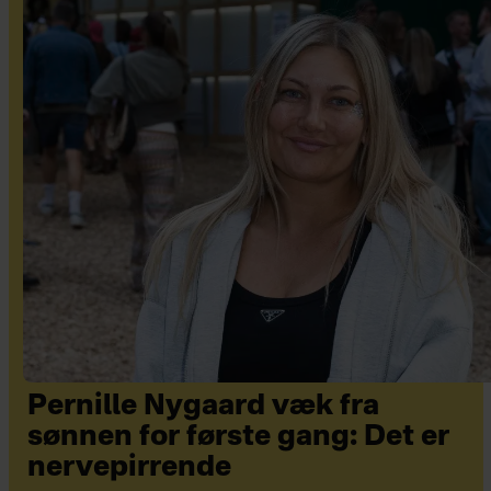
Pernille Nygaard væk fra
sønnen for første gang: Det er
nervepirrende