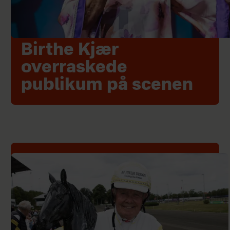
Birthe Kjær
overraskede
publikum på scenen