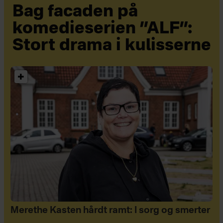
Bag facaden på
komedieserien ”ALF”:
Stort drama i kulisserne
Merethe Kasten hårdt ramt: I sorg og smerter