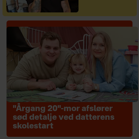
"Årgang 20"-mor afslører
sød detalje ved datterens
skolestart