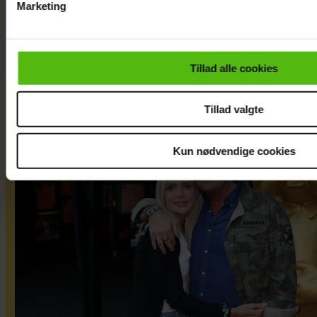
Marketing
Du kan til enhver tid trække dit samtykke tilbage via linket i 
læse mere om vores brug af cookies, samarbejdspartnere og
personoplysninger i forbindelse hermed i både
Tillad alle cookies
vores
privatlivspolitik
og
cookiepolitik
.
Tillad valgte
Kun nødvendige cookies