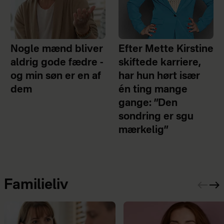
Nogle mænd bliver
Efter Mette Kirstine
aldrig gode fædre -
skiftede karriere,
og min søn er en af
har hun hørt især
dem
én ting mange
gange: ”Den
sondring er sgu
mærkelig”
Familieliv