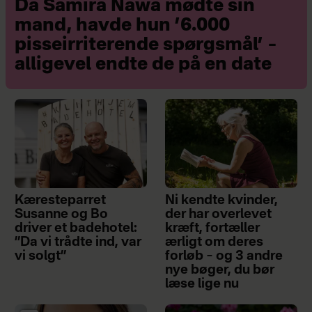
Da Samira Nawa mødte sin
mand, havde hun ’6.000
pisseirriterende spørgsmål’ –
alligevel endte de på en date
Kæresteparret
Ni kendte kvinder,
Susanne og Bo
der har overlevet
driver et badehotel:
kræft, fortæller
”Da vi trådte ind, var
ærligt om deres
vi solgt”
forløb – og 3 andre
nye bøger, du bør
læse lige nu