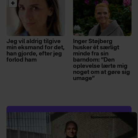
Jeg vil aldrig tilgive
Inger Støjberg
min eksmand for det,
husker ét særligt
han gjorde, efter jeg
minde fra sin
forlod ham
barndom: ”Den
oplevelse lærte mig
noget om at gøre sig
umage”
Sponsoreret indhold