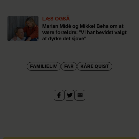
Hørsholm
LÆS OGSÅ
Bor i København og har
Marian Midé og Mikkel Beha om at
sønnen Carl fra et tidligere
være forældre: "Vi har bevidst valgt
at dyrke det sjove"
ægteskab
FAMILIELIV
FAR
KÅRE QUIST