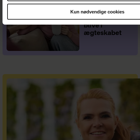
for mig fra dag
ét - alligevel
Kun nødvendige cookies
har jeg valgt at
blive i
ægteskabet