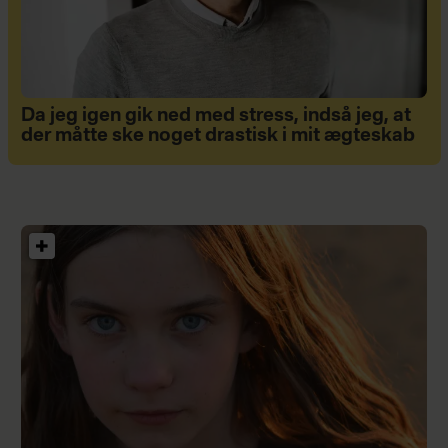
Da jeg igen gik ned med stress, indså jeg, at
der måtte ske noget drastisk i mit ægteskab