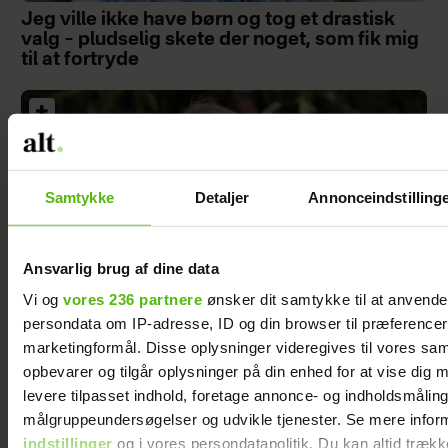
Jeg ville ikke have børn og tog et drastisk
valg – pludselig skete der noget, som fik mig
til at fortryde
Samtykke
Detaljer
Annonceindstilling
Ansvarlig brug af dine data
Vi og
vores 236 partnere
ønsker dit samtykke til at anvend
persondata om IP-adresse, ID og din browser til præferencer, 
marketingformål. Disse oplysninger videregives til vores sa
opbevarer og tilgår oplysninger på din enhed for at vise dig 
Da fødevarepriserne skød i vejret, tog Åsa en
levere tilpasset indhold, foretage annonce- og indholdsmåling
beslutning: ”For 700 kr. om ugen bliver hele
målgruppeundersøgelser og udvikle tjenester. Se mere infor
familien mæt”
indstillinger
og i vores persondatapolitik. Du kan altid trækk