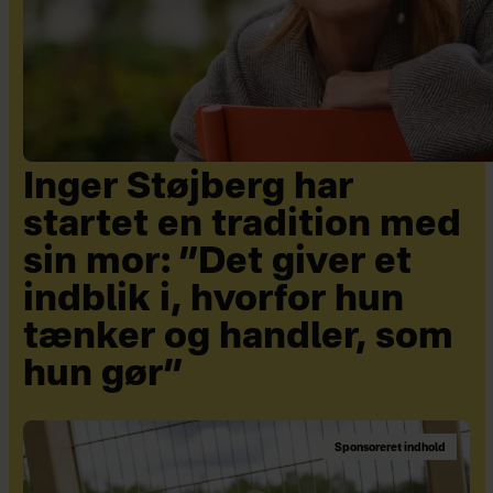
Inger Støjberg har
startet en tradition med
sin mor: ”Det giver et
indblik i, hvorfor hun
tænker og handler, som
hun gør”
Sponsoreret indhold