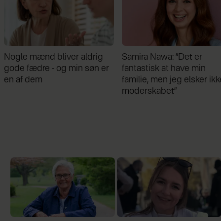
Samira Nawa: ”Det er
Jeg valgte at blive skilt fr
fantastisk at have min
min mand - da jeg en dag
familie, men jeg elsker ikke
gik forbi hans hus, fik jeg 
moderskabet”
chok