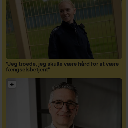
”Jeg troede, jeg skulle være hård for at være
fængselsbetjent”