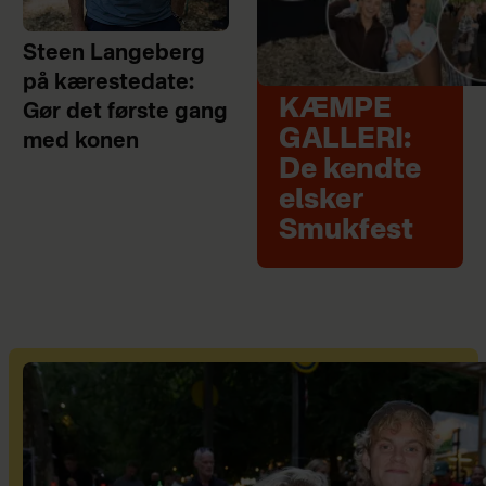
Steen Langeberg
på kærestedate:
KÆMPE
Gør det første gang
GALLERI:
med konen
De kendte
elsker
Smukfest