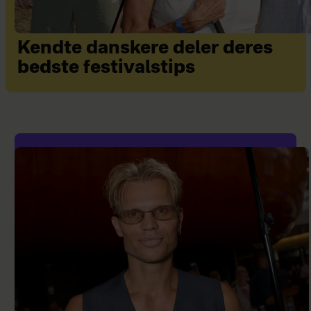
Kendte danskere deler deres
bedste festivalstips