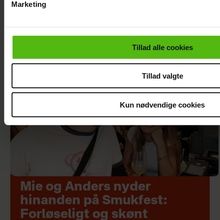
Marketing
Du kan til enhver tid trække dit samtykke tilbage via linket i 
læse mere om vores brug af cookies, samarbejdspartnere og
personoplysninger i forbindelse hermed i både
Tillad alle cookies
vores
privatlivspolitik
og
cookiepolitik
.
Tillad valgte
Kun nødvendige cookies
Mie og Anders nyder
hinanden på Smukfest:
Forløseligt og skønt