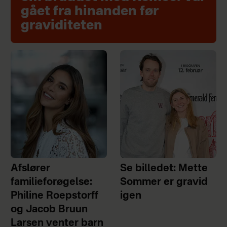
gået fra hinanden før
graviditeten
Afslører
Se billedet: Mette
familieforøgelse:
Sommer er gravid
Philine Roepstorff
igen
og Jacob Bruun
Larsen venter barn