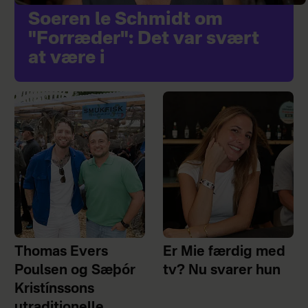
Soeren le Schmidt om
"Forræder": Det var svært
at være i
Thomas Evers
Er Mie færdig med
Poulsen og Sæþór
tv? Nu svarer hun
Kristínssons