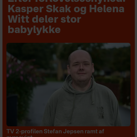
Kasper Skak og Helena
Witt deler stor
babylykke
TV 2-profilen Stefan Jepsen ramt af