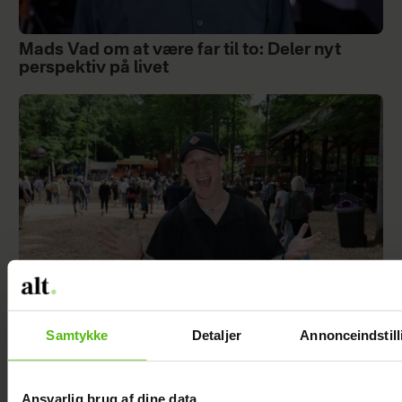
Mads Vad om at være far til to: Deler nyt
perspektiv på livet
Samtykke
Detaljer
Annonceindstill
Philip May på Smukfest for første gang: "Jeg
har kæmpe forventninger"
Ansvarlig brug af dine data