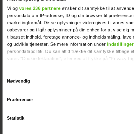
Vi og
vores 236 partnere
ønsker dit samtykke til at anvend
persondata om IP-adresse, ID og din browser til præferencer, 
marketingformål. Disse oplysninger videregives til vores sa
opbevarer og tilgår oplysninger på din enhed for at vise dig 
tilpasset indhold, foretage annonce- og indholdsmåling, lav
og udvikle tjenester. Se mere information under
indstillinger
persondatapolitik. Du kan altid trække dit samtykke tilbage ell
vores "Cookiedeklaration", eller ved at trykke på "Privacy trig
Dine valg anvendes på hele websitet.
Samtykkevalg
Nødvendig
Vi ønsker dit samtykke til at indsamle og bruge data for at k
relevant journalistisk indhold til dig.
Præferencer
Vi anvender egne cookies og cookies fra tredjeparter til at a
Se billedet: Så meget
vores hjemmeside. Vi indsamler data om IP, ID og din browser 
generere statistik og huske dine præferencer samt til brug fo
har Lars Elbæk tabt
Statistik
optimere vores reklametiltag på sociale medier og til at vise d
sig
med sociale medier.