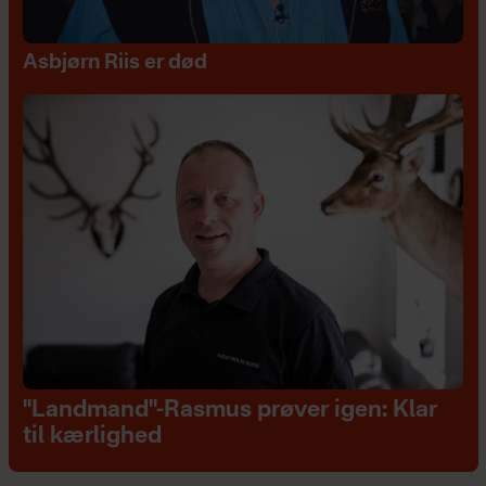
Asbjørn Riis er død
"Landmand"-Rasmus prøver igen: Klar
til kærlighed