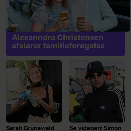
Alexanndra Christensen
afslører familieforøgelse
Sarah Grünewald
Se videoen: Simon