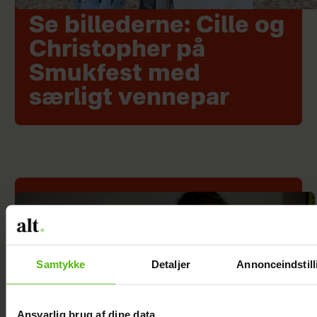
Se billederne: Cille og
Christopher på
Smukfest med
særligt vennepar
Samtykke
Detaljer
Annonceindstill
Ansvarlig brug af dine data