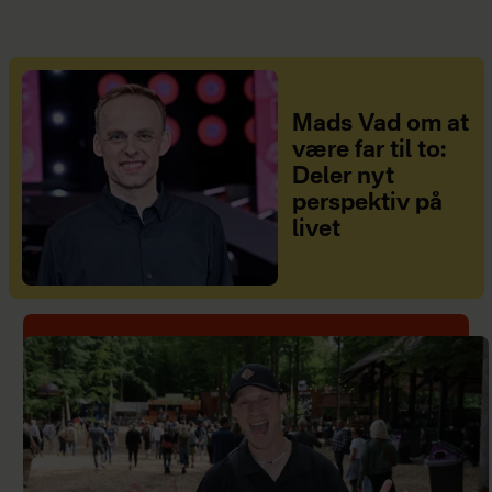
Mads Vad om at
være far til to:
Deler nyt
perspektiv på
livet