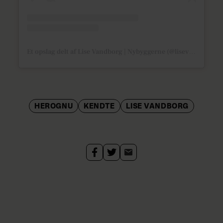
Et opslag delt af Lise Vandborg | Nybyggerne (@lisevandborg)
HEROGNU
KENDTE
LISE VANDBORG