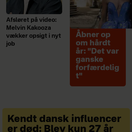
Afsløret på video:
Melvin Kakooza
Åbner op
vækker opsigt i nyt
om hårdt
job
år: "Det var
ganske
forfærdelig
t"
Kendt dansk influencer
er død: Blev kun 27 år