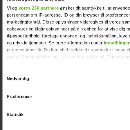
Vi og
vores 236 partnere
ønsker dit samtykke til at anvend
persondata om IP-adresse, ID og din browser til præferencer, 
marketingformål. Disse oplysninger videregives til vores sa
Nyt projekt fra Christian
opbevarer og tilgår oplysninger på din enhed for at vise dig 
Tafdrup: Amagermanden
tilpasset indhold, foretage annonce- og indholdsmåling, lav
bliver til dramaserie
og udvikle tjenester. Se mere information under
indstillinger
persondatapolitik. Du kan altid trække dit samtykke tilbage ell
vores "Cookiedeklaration", eller ved at trykke på "Privacy trig
Dine valg anvendes på hele websitet.
Samtykkevalg
Nødvendig
Vi ønsker dit samtykke til at indsamle og bruge data for at k
relevant journalistisk indhold til dig.
Præferencer
Vi anvender egne cookies og cookies fra tredjeparter til at a
vores hjemmeside. Vi indsamler data om IP, ID og din browser 
generere statistik og huske dine præferencer samt til brug fo
Statistik
optimere vores reklametiltag på sociale medier og til at vise d
Albert Harson
Efter lang pause:
med sociale medier.