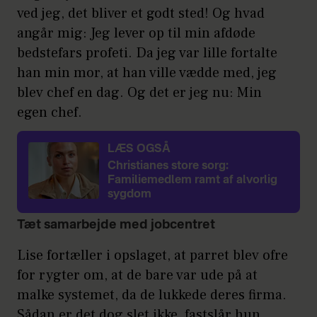
ved jeg, det bliver et godt sted! Og hvad
angår mig: Jeg lever op til min afdøde
bedstefars profeti. Da jeg var lille fortalte
han min mor, at han ville vædde med, jeg
blev chef en dag. Og det er jeg nu: Min
egen chef.
LÆS OGSÅ
Christianes store sorg:
Familiemedlem ramt af alvorlig
sygdom
Tæt samarbejde med jobcentret
Lise fortæller i opslaget, at parret blev ofre
for rygter om, at de bare var ude på at
malke systemet, da de lukkede deres firma.
Sådan er det dog slet ikke, fastslår hun.