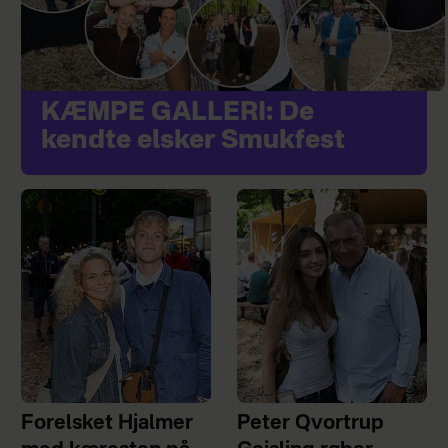
KÆMPE GALLERI: De
kendte elsker Smukfest
Forelsket Hjalmer
Peter Qvortrup