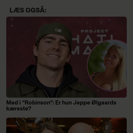
LÆS OGSÅ:
Med i “Robinson”: Er hun Jeppe Ølgaards
kæreste?