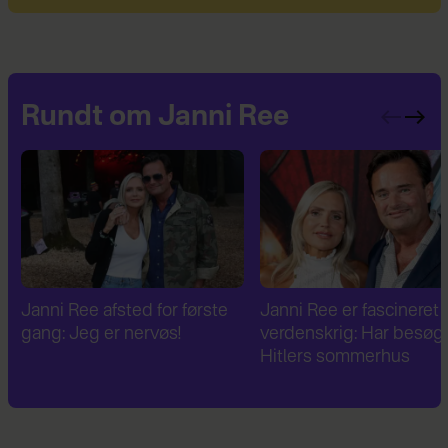
Rundt om Janni Ree
Janni Ree er fascineret af 2.
Janni Ree bryder
verdenskrig: Har besøgt
tavsheden: "Det er
Hitlers sommerhus
fuldstændig absurd"