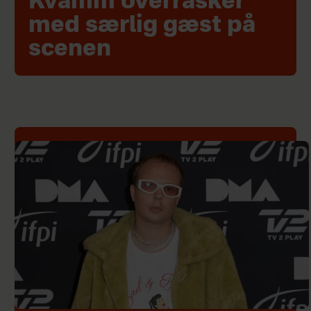
Kvamm overrasker
med særlig gæst på
scenen