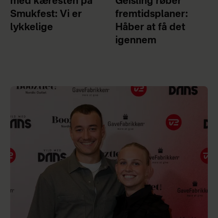
med kæresten på
Geisling røber
Smukfest: Vi er
fremtidsplaner:
lykkelige
Håber at få det
igennem