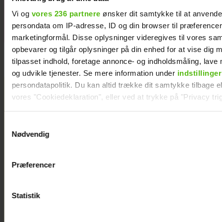
Vi og
vores 236 partnere
ønsker dit samtykke til at anvend
persondata om IP-adresse, ID og din browser til præferencer, 
marketingformål. Disse oplysninger videregives til vores sa
opbevarer og tilgår oplysninger på din enhed for at vise dig 
tilpasset indhold, foretage annonce- og indholdsmåling, lav
og udvikle tjenester. Se mere information under
indstillinger
persondatapolitik. Du kan altid trække dit samtykke tilbage ell
vores "Cookiedeklaration", eller ved at trykke på "Privacy trig
Dine valg anvendes på hele websitet.
Samtykkevalg
Nødvendig
Vi ønsker dit samtykke til at indsamle og bruge data for at k
relevant journalistisk indhold til dig.
Præferencer
Vi anvender egne cookies og cookies fra tredjeparter til at a
vores hjemmeside. Vi indsamler data om IP, ID og din browser 
generere statistik og huske dine præferencer samt til brug fo
Statistik
optimere vores reklametiltag på sociale medier og til at vise d
med sociale medier.