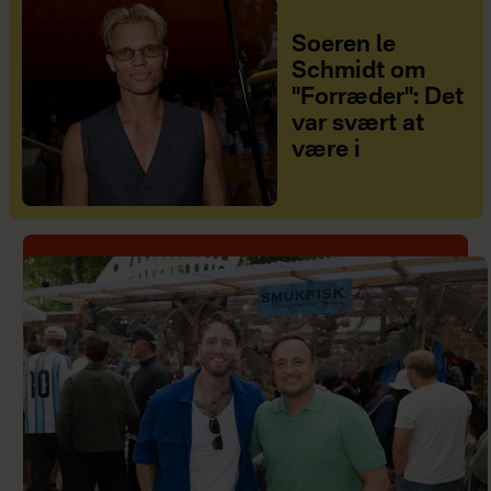
Soeren le
Schmidt om
"Forræder": Det
var svært at
være i