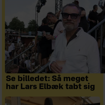
Se billedet: Så meget
har Lars Elbæk tabt sig