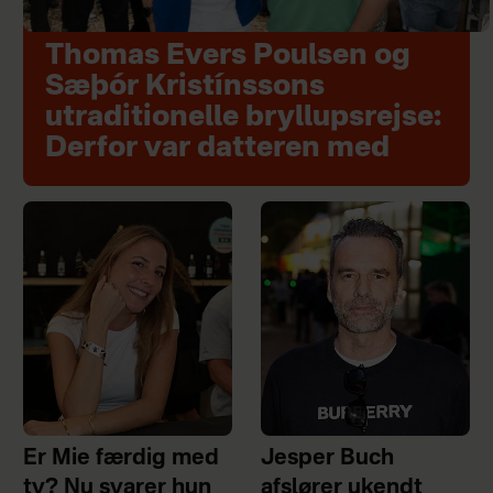
Thomas Evers Poulsen og
Sæþór Kristínssons
utraditionelle bryllupsrejse:
Derfor var datteren med
Er Mie færdig med
Jesper Buch
tv? Nu svarer hun
afslører ukendt