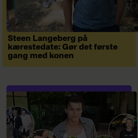
Steen Langeberg på
kærestedate: Gør det første
gang med konen