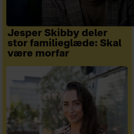
Jesper Skibby deler
stor familieglæde: Skal
være morfar