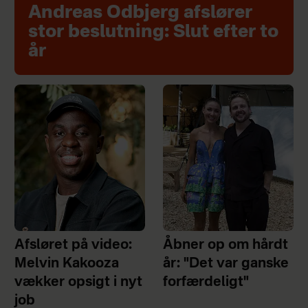
Andreas Odbjerg afslører
stor beslutning: Slut efter to
år
Afsløret på video:
Åbner op om hårdt
Melvin Kakooza
år: "Det var ganske
vækker opsigt i nyt
forfærdeligt"
job