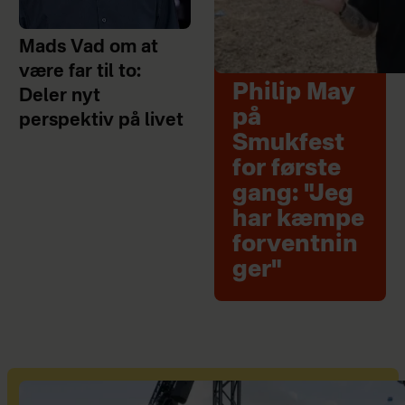
Mads Vad om at
være far til to:
Philip May
Deler nyt
på
perspektiv på livet
Smukfest
for første
gang: "Jeg
har kæmpe
forventnin
ger"