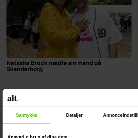
Natasha Brock mødte sin mand på
Skanderborg
Janni Ree
afsted for
Samtykke
Detaljer
Annonceindstill
første gang:
Jeg er nervøs!
Ansvarlig brug af dine data