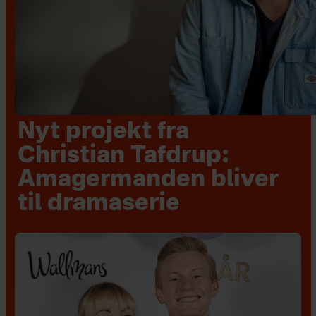
Nyt projekt fra
Christian Tafdrup:
Amagermanden bliver
til dramaserie