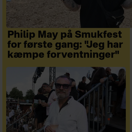
Philip May på Smukfest
for første gang: "Jeg har
kæmpe forventninger"