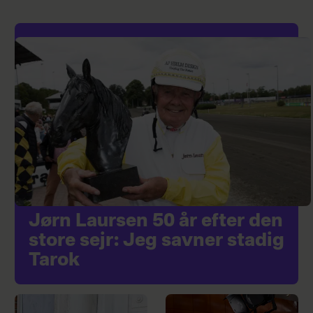
Jørn Laursen 50 år efter den
store sejr: Jeg savner stadig
Tarok