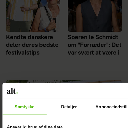
Kendte danskere
Soeren le Schmidt
deler deres bedste
om "Forræder": Det
festivalstips
var svært at være i
Samtykke
Detaljer
Annonceindstill
Ansvarlig brug af dine data