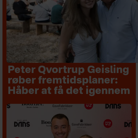
Peter Qvortrup Geisling
røber fremtidsplaner:
Håber at få det igennem