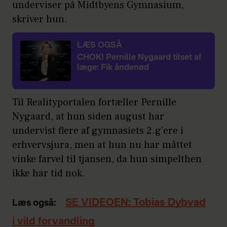
underviser på Midtbyens Gymnasium,
skriver hun.
LÆS OGSÅ
CHOK! Pernille Nygaard tilset af
læge: Fik åndenød
Til Realityportalen fortæller Pernille
Nygaard, at hun siden august har
undervist flere af gymnasiets 2.g'ere i
erhvervsjura, men at hun nu har måttet
vinke farvel til tjansen, da hun simpelthen
ikke har tid nok.
SE VIDEOEN: Tobias Dybvad
Læs også:
i vild forvandling