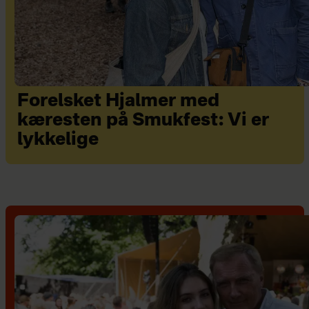
Forelsket Hjalmer med
kæresten på Smukfest: Vi er
lykkelige