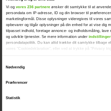
Vi og
vores 236 partnere
ønsker dit samtykke til at anvend
persondata om IP-adresse, ID og din browser til præferencer, 
marketingformål. Disse oplysninger videregives til vores sa
opbevarer og tilgår oplysninger på din enhed for at vise dig 
Thomas Evers Poulsen og Sæþór
tilpasset indhold, foretage annonce- og indholdsmåling, lav
Kristínssons utraditionelle bryllupsrejse:
og udvikle tjenester. Se mere information under
indstillinger
Derfor var datteren med
persondatapolitik. Du kan altid trække dit samtykke tilbage ell
vores "Cookiedeklaration", eller ved at trykke på "Privacy trig
Dine valg anvendes på hele websitet.
Samtykkevalg
Nødvendig
Vi ønsker dit samtykke til at indsamle og bruge data for at k
relevant journalistisk indhold til dig.
Præferencer
Vi anvender egne cookies og cookies fra tredjeparter til at a
vores hjemmeside. Vi indsamler data om IP, ID og din browser 
generere statistik og huske dine præferencer samt til brug fo
Statistik
optimere vores reklametiltag på sociale medier og til at vise d
med sociale medier.