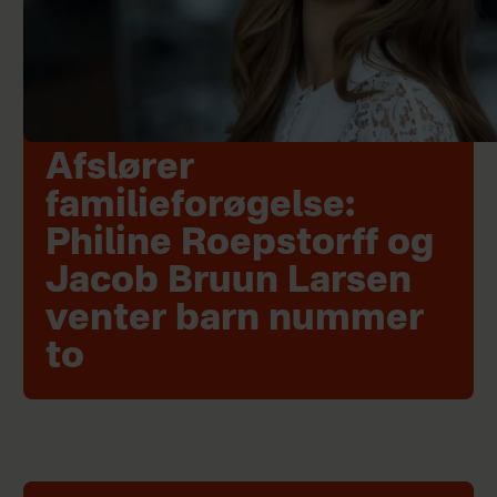
Afslører
familieforøgelse:
Philine Roepstorff og
Jacob Bruun Larsen
venter barn nummer
to