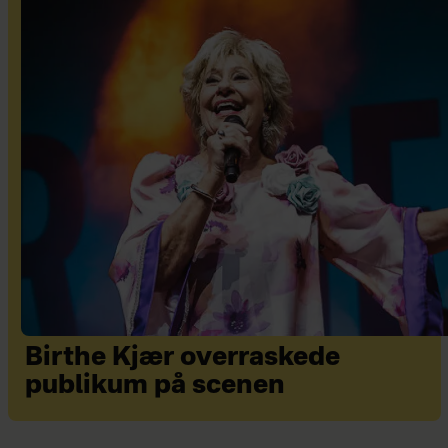
Birthe Kjær overraskede
publikum på scenen