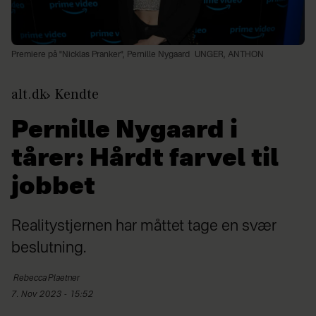
Premiere på "Nicklas Pranker", Pernille Nygaard
UNGER, ANTHON
alt.dk
Kendte
Pernille Nygaard i
tårer: Hårdt farvel til
jobbet
Realitystjernen har måttet tage en svær
beslutning.
Rebecca
Plaetner
7. Nov 2023 - 15:52