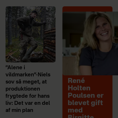
”Alene i
vildmarken”-Niels
René
sov så meget, at
Holten
produktionen
Poulsen er
frygtede for hans
blevet gift
liv: Det var en del
med
af min plan