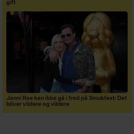
gift
Janni Ree kan ikke gå i fred på Smukfest: Det
bliver vildere og vildere