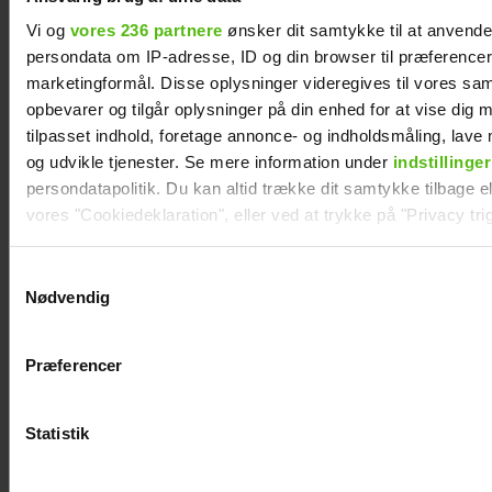
Vi og
vores 236 partnere
ønsker dit samtykke til at anvend
persondata om IP-adresse, ID og din browser til præferencer, 
"Landmand"-Rasmus prøver igen: Klar til
marketingformål. Disse oplysninger videregives til vores sa
kærlighed
opbevarer og tilgår oplysninger på din enhed for at vise dig 
tilpasset indhold, foretage annonce- og indholdsmåling, lav
og udvikle tjenester. Se mere information under
indstillinger
persondatapolitik. Du kan altid trække dit samtykke tilbage ell
vores "Cookiedeklaration", eller ved at trykke på "Privacy trig
Dine valg anvendes på hele websitet.
Samtykkevalg
Nødvendig
Vi ønsker dit samtykke til at indsamle og bruge data for at k
relevant journalistisk indhold til dig.
Præferencer
Vi anvender egne cookies og cookies fra tredjeparter til at a
vores hjemmeside. Vi indsamler data om IP, ID og din browser 
generere statistik og huske dine præferencer samt til brug fo
Statistik
Dennis Knudsen har solgt huset i Thailand
optimere vores reklametiltag på sociale medier og til at vise d
med sociale medier.