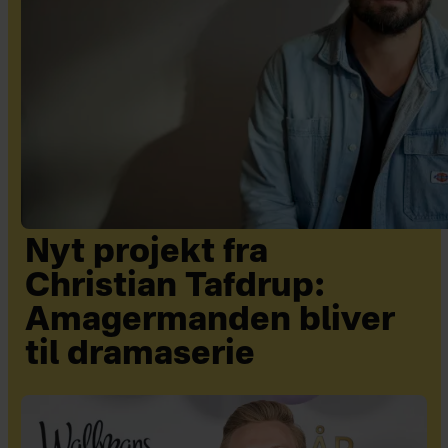
Nyt projekt fra
Christian Tafdrup:
Amagermanden bliver
til dramaserie