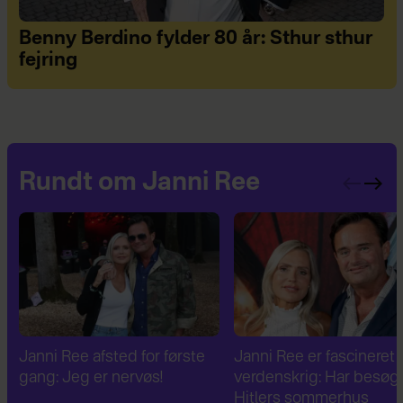
Benny Berdino fylder 80 år: Sthur sthur
fejring
Rundt om Janni Ree
Janni Ree er fascineret af 2.
Janni Ree bryder
verdenskrig: Har besøgt
tavsheden: "Det er
Hitlers sommerhus
fuldstændig absurd"