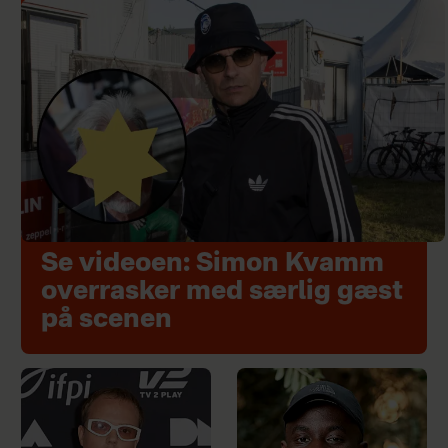
Se videoen: Simon Kvamm
overrasker med særlig gæst
på scenen