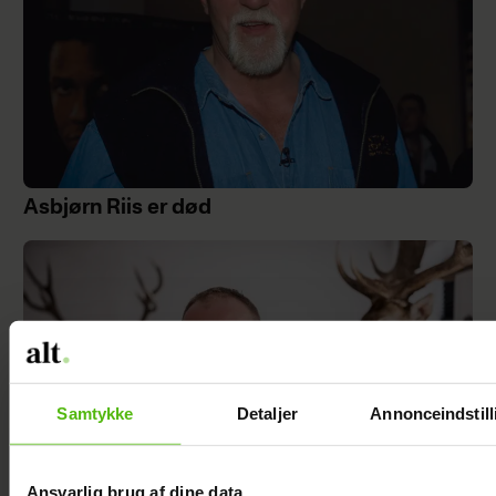
Asbjørn Riis er død
Samtykke
Detaljer
Annonceindstill
Ansvarlig brug af dine data