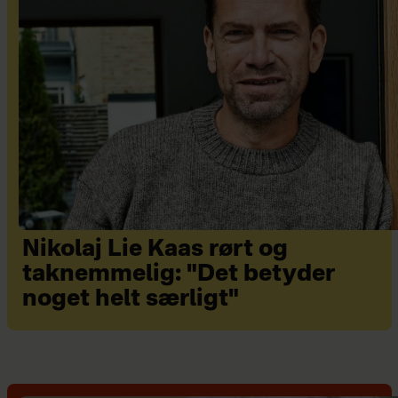
Nikolaj Lie Kaas rørt og
taknemmelig: "Det betyder
noget helt særligt"