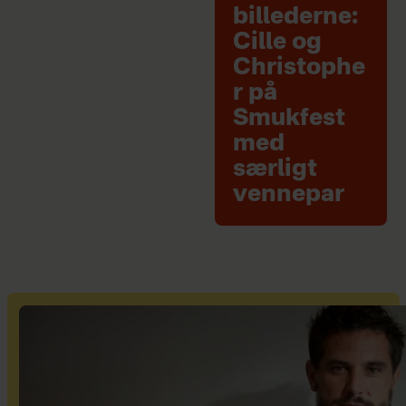
billederne:
Cille og
Christophe
r på
Smukfest
med
særligt
vennepar