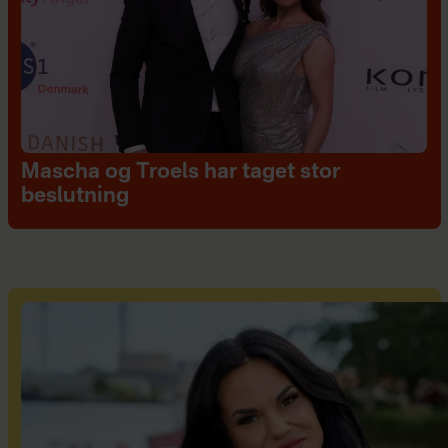
Mascha og Troels har taget stor
beslutning