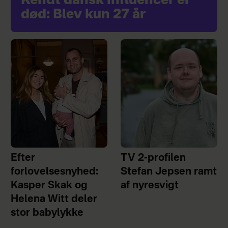
Kendt dansk influencer er
død: Blev kun 27 år
Efter
TV 2-profilen
forlovelsesnyhed:
Stefan Jepsen ramt
Kasper Skak og
af nyresvigt
Helena Witt deler
stor babylykke